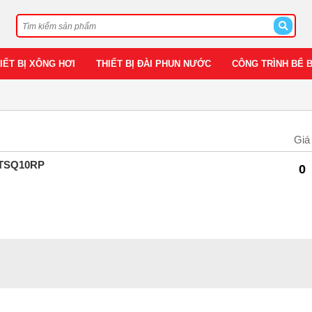
IẾT BỊ XÔNG HƠI
THIẾT BỊ ĐÀI PHUN NƯỚC
CÔNG TRÌNH BỂ 
Giá
a TSQ10RP
0