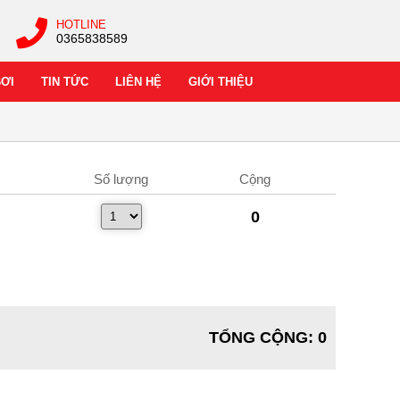
HOTLINE
0365838589
BƠI
TIN TỨC
LIÊN HỆ
GIỚI THIỆU
Số lượng
Cộng
0
TỔNG CỘNG
:
0