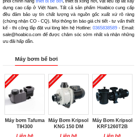
phối chính hãng
thiết bị bể bơi
, thiết bị xông hơi, vật liệu ốp lát xây
dựng cao cấp ở Việt Nam. Tất cả sản phẩm Hoabico cung cấp
đều đảm bảo uy tín chất lượng và nguồn gốc xuất xứ rõ ràng
(chứng nhận CO - CQ). Mọi thông tin báo giá chi tiết - tư vấn thiết
kế - thi công lắp đặt vui lòng liên hệ Hotline:
0365838589
- Email:
sale@hoabico.com để được chăm sóc sớm nhất và nhận những
ưu đãi hấp dẫn.
Máy bơm bể bơi
Máy bơm Tafuma
Máy Bơm Kripsol
Máy Bơm Kripsol
TIH300
KNG 150 DM
KRF1260T2B
Liên hệ
Liên hệ
Liên hệ