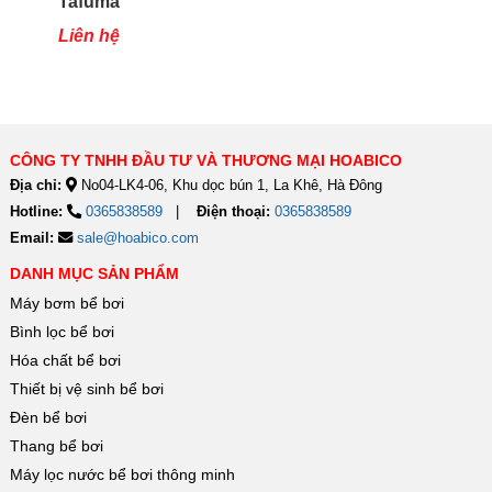
Tafuma
TSQ80RP
Liên hệ
CÔNG TY TNHH ĐẦU TƯ VÀ THƯƠNG MẠI HOABICO
Địa chỉ:
No04-LK4-06, Khu dọc bún 1, La Khê, Hà Đông
Hotline:
0365838589
Điện thoại:
0365838589
Email:
sale@hoabico.com
DANH MỤC SẢN PHẨM
Máy bơm bể bơi
Bình lọc bể bơi
Hóa chất bể bơi
Thiết bị vệ sinh bể bơi
Đèn bể bơi
Thang bể bơi
Máy lọc nước bể bơi thông minh