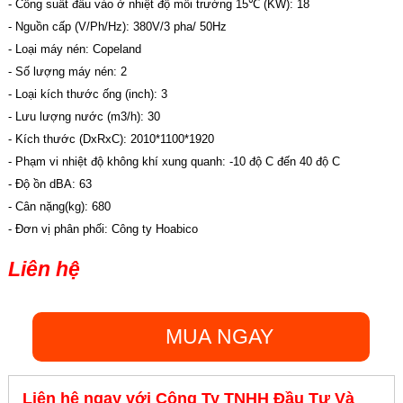
- Công suất đầu vào ở nhiệt độ môi trường 15℃ (KW): 18
- Nguồn cấp (V/Ph/Hz): 380V/3 pha/ 50Hz
- Loại máy nén: Copeland
- Số lượng máy nén: 2
- Loại kích thước ống (inch): 3
- Lưu lượng nước (m3/h): 30
- Kích thước (DxRxC): 2010*1100*1920
- Phạm vi nhiệt độ không khí xung quanh: -10 độ C đến 40 độ C
- Độ ồn dBA: 63
- Cân nặng(kg): 680
- Đơn vị phân phối: Công ty Hoabico
Liên hệ
MUA NGAY
Liên hệ ngay với Công Ty TNHH Đầu Tư Và