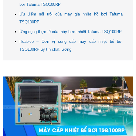
bơi Tafuma TSQ100RP
Ưu điểm nổi trội của máy gia nhiệt hồ bơi Tafuma
TSQ100RP
Ứng dụng thực tế của máy bơm nhiệt Tafuma TSQ100RP
Hoabico – Đơn vị cung cấp máy cấp nhiệt bể bơi
TSQ100RP uy tín chất lượng