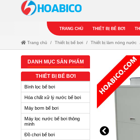
TRANG CHỦ
THIẾT BỊ BỂ BƠI
TH
Trang chủ
Thiết bị bể bơi
Thiết bị làm nóng nước
DANH MỤC SẢN PHẨM
THIẾT BỊ BỂ BƠI
Bình lọc bể bơi
Hóa chất xử lý nước bể bơi
Máy bơm bể bơi
Máy lọc nước bể bơi thông
minh
Đồ chơi bể bơi