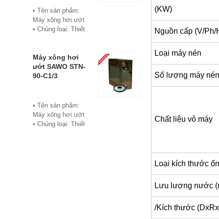
• Bảo hành: 12
(KW)
• Tên sản phẩm:
tháng
Máy xông hơi ướt
• Đơn vị phân phối:
• Chủng loại: Thiết
Nguồn cấp (V/Ph/
Hoabico
bị xông hơi
• Thương hiệu:
Loại máy nén
Sawo
Máy xông hơi
• Xuất xứ:
ướt SAWO STN-
Số lượng máy né
Philippine
90-C1/3
• Model: STN-60-
C1/3
• Có bảng điều
• Tên sản phẩm:
khiển điện tử hiển
Máy xông hơi ướt
Chất liệu vỏ máy
thị số, cho phép cài
• Chủng loại: Thiết
đặt thời gian xông
bị xông hơi
và nhiệt độ xông.
• Thương hiệu:
• Công suất:
Sawo
6Kw/220V/380V
• Xuất xứ:
Loại kích thước ốn
• Xả cặn Tự động
Philippines
• Bảo hành: 12
• Model: STN-90-
Lưu lượng nước (
tháng
C1/3
• Đơn vị phân phối:
• Có bảng điều
Hoabico
/Kích thước (DxR
khiển điện tử hiển
thị số, cho phép cài