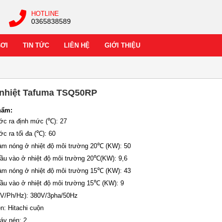
HOTLINE
0365838589
BƠI
TIN TỨC
LIÊN HỆ
GIỚI THIỆU
 nhiệt Tafuma TSQ50RP
hẩm:
ước ra định mức (℃): 27
ớc ra tối đa (℃): 60
làm nóng ở nhiệt độ môi trường 20℃ (KW): 50
đầu vào ở nhiệt độ môi trường 20℃(KW): 9,6
làm nóng ở nhiệt độ môi trường 15℃ (KW): 43
đầu vào ở nhiệt độ môi trường 15℃ (KW): 9
(V/Ph/Hz): 380V/3pha/50Hz
n: Hitachi cuộn
áy nén: 2