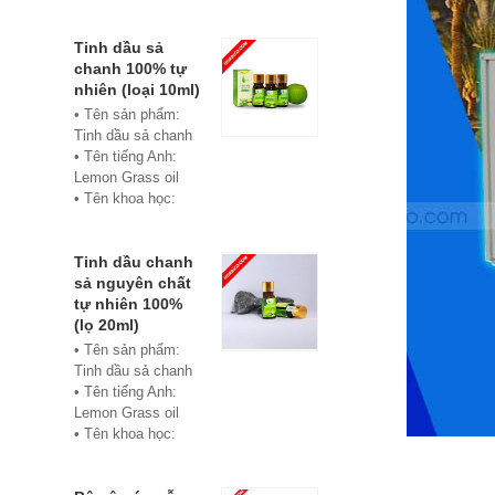
• Màu sắc: xanh
• Vật liệu:
Composite
Tinh dầu sả
• Phân phối:
chanh 100% tự
Hoabico
nhiên (loại 10ml)
• Tên sản phẩm:
Tinh dầu sả chanh
• Tên tiếng Anh:
Lemon Grass oil
• Tên khoa học:
Cymbopogon
flexuosus
• Chủng loại: Thiết
Tinh dầu chanh
bị xông hơi
sả nguyên chất
• Thành phần chiết
tự nhiên 100%
xuất: lá
(lọ 20ml)
• Phương pháp
• Tên sản phẩm:
chiết xuất: Chưng
Tinh dầu sả chanh
cất hơi nước
• Tên tiếng Anh:
• Hình thức: Chất
Lemon Grass oil
lỏng
• Tên khoa học:
• Màu sắc: Tinh dầu
Cymbopogon
có màu vàng nhạt
flexuosus
• Mùi vị: Mùi chanh