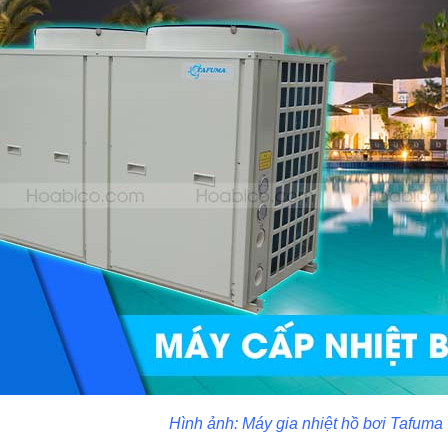
Hình ảnh: Máy gia nhiệt hồ bơi Tafu