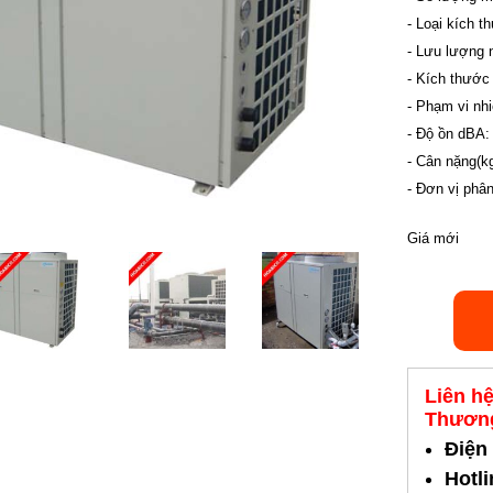
- Loại kích t
- Lưu lượng 
- Kích thước
- Phạm vi nh
- Độ ồn dBA:
- Cân nặng(kg
- Đơn vị phâ
Giá mới
Liên h
Thương
Điện
Hotl