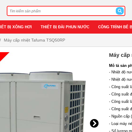
IẾT BỊ XÔNG HƠI
THIẾT BỊ ĐÀI PHUN NƯỚC
CÔNG TRÌNH BỂ 
Máy cấp nhiệt Tafuma TSQ50RP
Máy cấp
Mô tả sản p
- Nhiệt độ n
- Nhiệt độ nư
- Công suất 
- Công suất 
- Công suất 
- Công suất 
- Nguồn cấp 
- Loại máy né
- Số lượng m