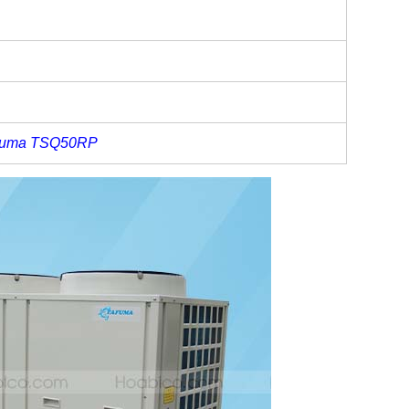
afuma TSQ50RP