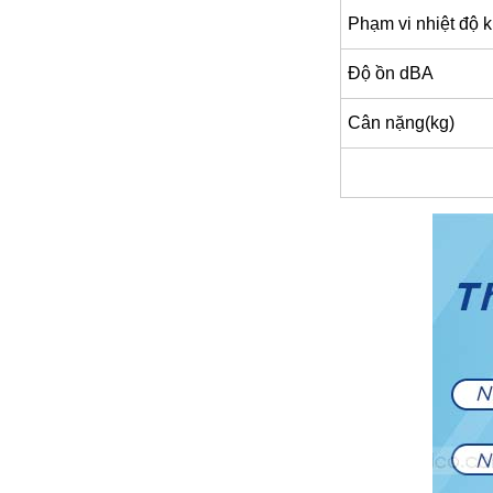
đặt thời gian xông
Phạm vi nhiệt độ 
và nhiệt độ xông.
• Công suất:
Độ ồn dBA
9kW/220V/380V
• Xả cặn Tự động
• Bảo hành: 12
Cân nặng(kg)
tháng
• Đơn vị phân phối:
Hoabico