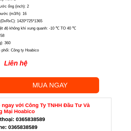
hước ống (inch): 2
nước (m3/h): 16
 (DxRxC): 1420*725*1365
iệt độ không khí xung quanh: -10 ℃ TO 40 ℃
 58
): 360
n phối: Công ty Hoabico
Liên hệ
MUA NGAY
ệ ngay với Công Ty TNHH Đầu Tư Và
 Mại Hoabico
 thoại: 0365838589
ine: 0365838589