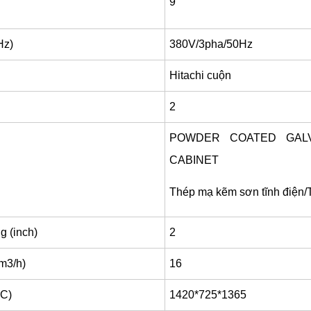
9
Hz)
380V/3pha/50Hz
Hitachi cuộn
n
2
POWDER COATED GALVA
CABINET
Thép mạ kẽm sơn tĩnh điện/
g (inch)
2
m3/h)
16
xC)
1420*725*1365