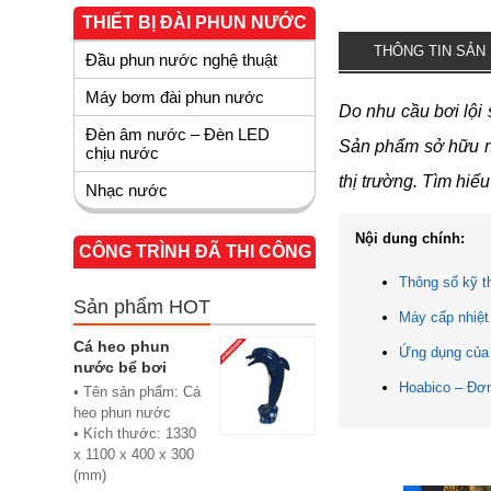
THIẾT BỊ ĐÀI PHUN NƯỚC
THÔNG TIN SẢN
Đầu phun nước nghệ thuật
Máy bơm đài phun nước
Do nhu cầu bơi lội
Đèn âm nước – Đèn LED
Sản phẩm sở hữu nh
chịu nước
thị trường. Tìm hiểu
Nhạc nước
Nội dung chính:
CÔNG TRÌNH ĐÃ THI CÔNG
Thông số kỹ t
Sản phẩm HOT
Máy cấp nhiệt
Cá heo phun
Ứng dụng của
nước bể bơi
Hoabico – Đơ
• Tên sản phẩm: Cá
heo phun nước
• Kích thước: 1330
x 1100 x 400 x 300
(mm)