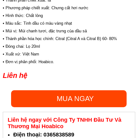
• Thành phần chiết xuất: lá
• Phương pháp chiết xuất: Chưng cất hơi nước
• Hình thức: Chất lỏng
• Màu sắc: Tinh dầu có màu vàng nhạt
• Mùi vị: Mùi chanh tươi, đặc trưng của dầu sả
• Thành phần hóa học chính: Citral (Citral A và Citral B) 60- 80%
• Đóng chai: Lọ 20ml
• Xuất xứ: Việt Nam
• Đơn vị phân phối: Hoabico.
Liên hệ
MUA NGAY
Liên hệ ngay với Công Ty TNHH Đầu Tư Và
Thương Mại Hoabico
Điện thoại: 0365838589