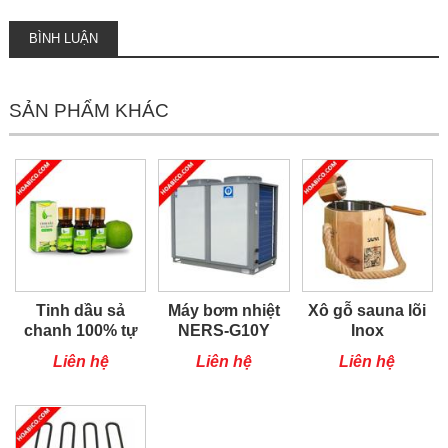
BÌNH LUẬN
SẢN PHẨM KHÁC
Tinh dầu sả
Máy bơm nhiệt
Xô gỗ sauna lõi
chanh 100% tự
NERS-G10Y
Inox
nhiên (loại 10ml)
Liên hệ
Liên hệ
Liên hệ