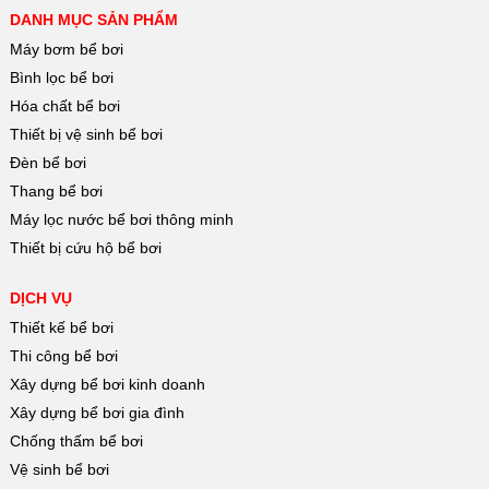
ngay cả khi lắp đặt ngoài trời, chịu tác động của nước mưa
DANH MỤC SẢN PHẨM
hay ánh nắng.
Máy bơm bể bơi
Bình lọc bể bơi
Hóa chất bể bơi
Thiết bị vệ sinh bể bơi
Đèn bể bơi
Thang bể bơi
Máy lọc nước bể bơi thông minh
Thiết bị cứu hộ bể bơi
DỊCH VỤ
Thiết kế bể bơi
Thi công bể bơi
Xây dựng bể bơi kinh doanh
Xây dựng bể bơi gia đình
Chống thấm bể bơi
Đặc Điểm Nổi Bật Của Đầu Phun Nước
Vệ sinh bể bơi