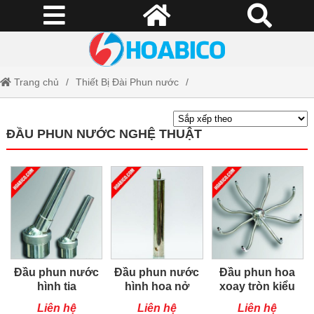
Trang chủ
Thiết Bị Đài Phun nước
Đầu phun nước nghệ thuật
ĐẦU PHUN NƯỚC NGHỆ THUẬT
Đầu phun nước
Đầu phun nước
Đầu phun hoa
hình tia
hình hoa nở
xoay tròn kiểu
Châu Âu
Liên hệ
Liên hệ
Liên hệ