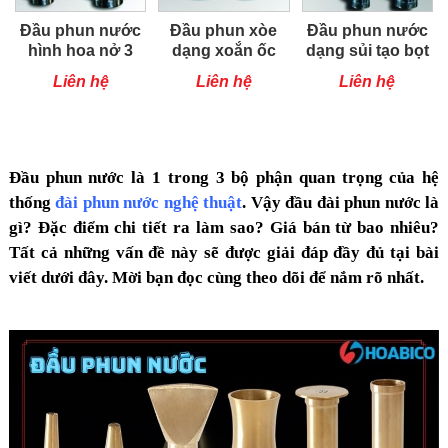
Đầu phun nước
Đầu phun xòe
Đầu phun nước
hình hoa nở 3
dạng xoắn ốc
dạng sủi tạo bọt
tầng
Liên hệ
Liên hệ
Liên hệ
Đầu phun nước
là 1 trong 3 bộ phận quan trọng của hệ
thống
đài phun nước nghệ thuật
. Vậy đầu đài phun nước là
gì? Đặc điểm chi tiết ra làm sao? Giá bán từ bao nhiêu?
Tất cả những vấn đề này sẽ được giải đáp đầy đủ tại bài
viết dưới đây. Mời bạn đọc cùng theo dõi để nắm rõ nhất.