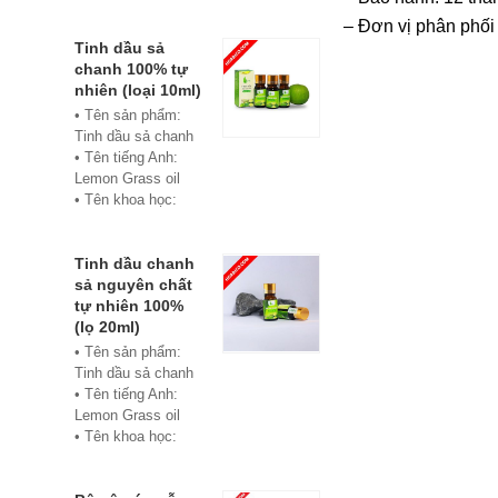
• Màu sắc: xanh
– Đơn vị phân phối
• Vật liệu:
Composite
Tinh dầu sả
• Phân phối:
chanh 100% tự
Hoabico
nhiên (loại 10ml)
• Tên sản phẩm:
Tinh dầu sả chanh
• Tên tiếng Anh:
Lemon Grass oil
• Tên khoa học:
Cymbopogon
flexuosus
• Chủng loại: Thiết
Tinh dầu chanh
bị xông hơi
sả nguyên chất
• Thành phần chiết
tự nhiên 100%
xuất: lá
(lọ 20ml)
• Phương pháp
• Tên sản phẩm:
chiết xuất: Chưng
Tinh dầu sả chanh
cất hơi nước
• Tên tiếng Anh:
• Hình thức: Chất
Lemon Grass oil
lỏng
• Tên khoa học:
• Màu sắc: Tinh dầu
Cymbopogon
có màu vàng nhạt
flexuosus
• Mùi vị: Mùi chanh