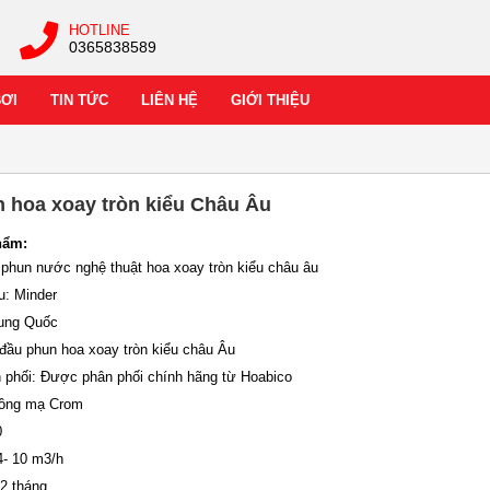
HOTLINE
0365838589
BƠI
TIN TỨC
LIÊN HỆ
GIỚI THIỆU
 hoa xoay tròn kiểu Châu Âu
hẩm:
 phun nước nghệ thuật hoa xoay tròn kiểu châu âu
u: Minder
rung Quốc
 đầu phun hoa xoay tròn kiểu châu Âu
n phối: Được phân phối chính hãng từ Hoabico
 Đồng mạ Crom
0
4- 10 m3/h
12 tháng