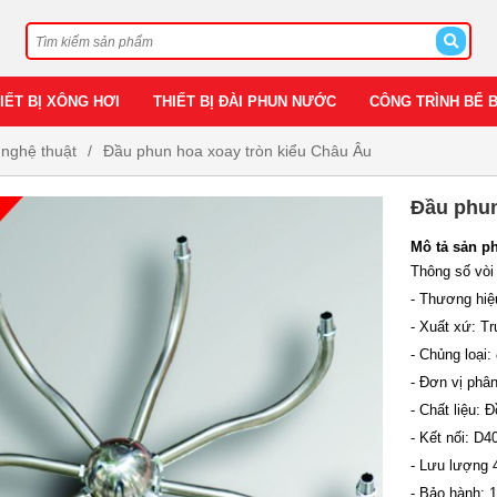
IẾT BỊ XÔNG HƠI
THIẾT BỊ ĐÀI PHUN NƯỚC
CÔNG TRÌNH BỂ 
nghệ thuật
Đầu phun hoa xoay tròn kiểu Châu Âu
Đầu phun
Mô tả sản p
Thông số vòi
- Thương hiệ
- Xuất xứ: T
- Chủng loại:
- Đơn vị phâ
- Chất liệu:
- Kết nối: D4
- Lưu lượng 
- Bảo hành: 