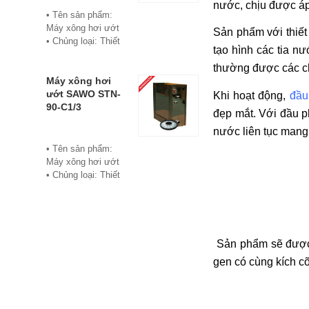
nước, chịu được áp
• Bảo hành: 12
• Tên sản phẩm:
tháng
Máy xông hơi ướt
Sản phẩm với thiết
• Đơn vị phân phối:
• Chủng loại: Thiết
tạo hình các tia n
Hoabico
bị xông hơi
• Thương hiệu:
thường được các ch
Sawo
Máy xông hơi
• Xuất xứ:
ướt SAWO STN-
Khi hoạt động,
đầu
Philippine
90-C1/3
đẹp mắt. Với đầu 
• Model: STN-60-
nước liên tục mang
C1/3
• Có bảng điều
• Tên sản phẩm:
khiển điện tử hiển
Máy xông hơi ướt
thị số, cho phép cài
• Chủng loại: Thiết
đặt thời gian xông
bị xông hơi
và nhiệt độ xông.
• Thương hiệu:
• Công suất:
Sawo
6Kw/220V/380V
• Xuất xứ:
• Xả cặn Tự động
Philippines
Sản phẩm sẽ được 
• Bảo hành: 12
• Model: STN-90-
gen có cùng kích c
tháng
C1/3
• Đơn vị phân phối:
• Có bảng điều
Hoabico
khiển điện tử hiển
thị số, cho phép cài