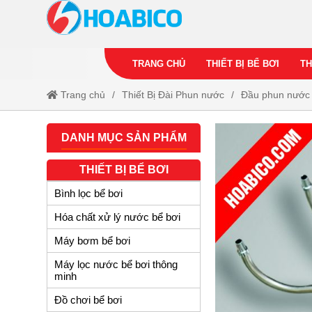
TRANG CHỦ
THIẾT BỊ BỂ BƠI
TH
Trang chủ
Thiết Bị Đài Phun nước
Đầu phun nước 
DANH MỤC SẢN PHẨM
THIẾT BỊ BỂ BƠI
Bình lọc bể bơi
Hóa chất xử lý nước bể bơi
Máy bơm bể bơi
Máy lọc nước bể bơi thông
minh
Đồ chơi bể bơi