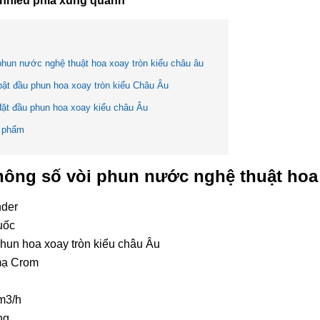
 nhiều phía xung quanh
phun nước nghệ thuật hoa xoay tròn kiểu châu âu
bật đầu phun hoa xoay tròn kiểu Châu Âu
 đặt đầu phun hoa xoay kiểu châu Âu
 phẩm
hông số vòi phun nước nghệ thuật hoa 
nder
uốc
phun hoa xoay tròn kiểu châu Âu
 mạ Crom
m3/h
ng