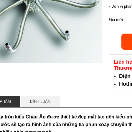
- Đơn vị phâ
Giá mới
Liên h
Thương
Điện
Hotl
 PHẨM
BÌNH LUẬN
 tròn kiểu Châu Âu được thiết kế đẹp mắt tạo nên kiểu ph
nước sẽ tạo ra hình ảnh của những tia phun xoay chuyển 