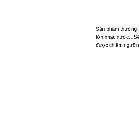
đặt thời gian xông
và nhiệt độ xông.
• Công suất:
9kW/220V/380V
• Xả cặn Tự động
Sản phẩm thường đư
• Bảo hành: 12
lớn,nhạc nước…Sẽ c
tháng
được chiêm ngưỡng
• Đơn vị phân phối:
Hoabico