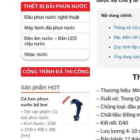
được sự chú ý từ
THIẾT BỊ ĐÀI PHUN NƯỚC
Nội dung chính:
Đầu phun nước nghệ thuật
Máy bơm đài phun nước
Thông số vòi 
Đặc điểm nổi 
Đèn âm nước – Đèn LED
chịu nước
Quy trình lắp
Nhạc nước
Ứng dụng sản
CÔNG TRÌNH ĐÃ THI CÔNG
T
Sản phẩm HOT
– Thương hiệu: Mi
– Xuất xứ: Trung Q
Cá heo phun
nước bể bơi
– Chủng loại: đầu 
• Tên sản phẩm: Cá
– Chất liệu: Đồng
heo phun nước
– Kết nối: D40
• Kích thước: 1330
x 1100 x 400 x 300
– Lưu lượng 4- 10 
(mm)
– Bảo hành: 12 thá