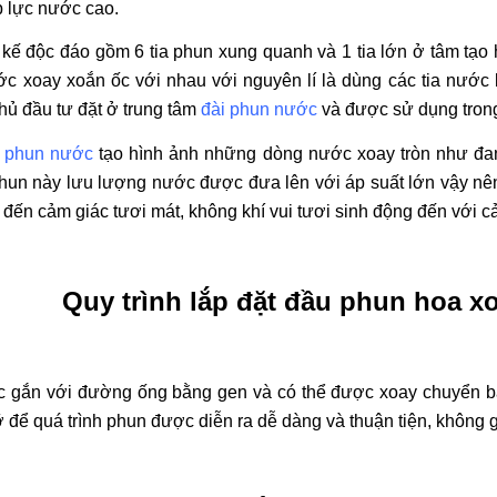
 lực nước cao.
 kế độc đáo gồm 6 tia phun xung quanh và 1 tia lớn ở tâm tạ
ước xoay xoắn ốc với nhau với nguyên lí là dùng các tia nước
ủ đầu tư đặt ở trung tâm
đài phun nước
và được sử dụng trong
 phun nước
tạo hình ảnh những dòng nước xoay tròn như đan
phun này lưu lượng nước được đưa lên với áp suất lớn vậy n
 đến cảm giác tươi mát, không khí vui tươi sinh động đến với 
Quy trình lắp đặt đầu phun hoa x
gắn với đường ống bằng gen và có thể được xoay chuyển bằ
ỡ để quá trình phun được diễn ra dễ dàng và thuận tiện, không