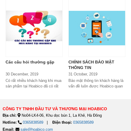
Hoabico gửi tới quý khách Chính
dưới đây, mời quý khách hàng
sách đổi trả,...
cùng xem chi...
Các câu hỏi thường gặp
CHÍNH SÁCH BẢO MẬT
THÔNG TIN
30 December, 2019
31 October, 2019
Có rất nhiều khách hàng khi mua
Bảo mật thông tin khách hàng là
sản phẩm tại Hoabico đã có rất
vấn đề luôn được Hoabico quan
nhiều thắc mắc cũng như câu hỏi
tâm hàng đầu. Mục đích và phạm
tương tự nhau, chính vì thế
vi thu thập thông tin khách
chúng tôi...
hàngHoabico...
CÔNG TY TNHH ĐẦU TƯ VÀ THƯƠNG MẠI HOABICO
Địa chỉ:
No04-LK4-06, Khu dọc bún 1, La Khê, Hà Đông
Hotline:
0365838589
Điện thoại:
0365838589
Email:
sale@hoabico.com