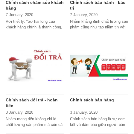
Chính sách chăm sóc khách
Chính sách bảo hành - bảo
thiết kế bể bơi kinh doanh chi tiết
hàng
trì
nhất trong bài viết này. Hãy cùng
7 January, 2020
7 January, 2020
Với triết lý: “Sự hài lòng của
Nhằm khẳng định chất lượng sản
chúng tôi tìm hiểu ngay thông
khách hàng chính là thành công,
phẩm cũng như tạo niềm tin với
tin.
nguồn động lực của Hoabico”.
khách hàng, Hoabico có chính
Hoabico luôn không ngừng cố
sách bảo hành, bảo trì dành cho
gắng để mang...
mọi sản...
Chính sách đổi trả - hoàn
Chính sách bán hàng
tiền
3 January, 2020
3 January, 2020
Nhằm mang đến không chỉ là
Chính sách bán hàng là sự cam
chất lượng sản phẩm mà còn cả
kết và đảm bảo giữa người bán
chất lượng dịch vụ tốt nhất,
và người mua. Trong bài viết