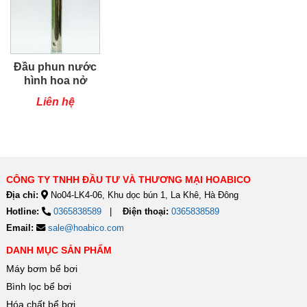
Đầu phun nước
hình hoa nở
Liên hệ
CÔNG TY TNHH ĐẦU TƯ VÀ THƯƠNG MẠI HOABICO
Địa chỉ:
No04-LK4-06, Khu dọc bún 1, La Khê, Hà Đông
Hotline:
0365838589
Điện thoại:
0365838589
Email:
sale@hoabico.com
DANH MỤC SẢN PHẨM
Máy bơm bể bơi
Bình lọc bể bơi
Hóa chất bể bơi