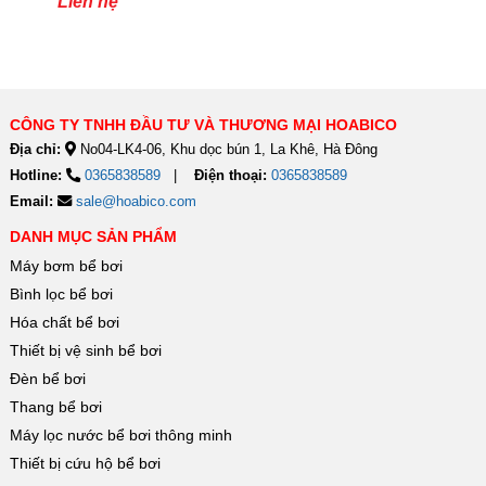
Liên hệ
CÔNG TY TNHH ĐẦU TƯ VÀ THƯƠNG MẠI HOABICO
Địa chỉ:
No04-LK4-06, Khu dọc bún 1, La Khê, Hà Đông
Hotline:
0365838589
Điện thoại:
0365838589
Email:
sale@hoabico.com
DANH MỤC SẢN PHẨM
Máy bơm bể bơi
Bình lọc bể bơi
Hóa chất bể bơi
Thiết bị vệ sinh bể bơi
Đèn bể bơi
Thang bể bơi
Máy lọc nước bể bơi thông minh
Thiết bị cứu hộ bể bơi