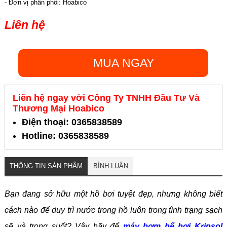
- Đơn vị phân phối: Hoabico
Liên hệ
MUA NGAY
Liên hệ ngay với Công Ty TNHH Đầu Tư Và
Thương Mại Hoabico
Điện thoại: 0365838589
Hotline: 0365838589
THÔNG TIN SẢN PHẨM
BÌNH LUẬN
Bạn đang sở hữu một hồ bơi tuyệt đẹp, nhưng không biết
cách nào để duy trì nước trong hồ luôn trong tình trạng sạch
sẽ và trong suốt? Vậy hãy để
máy bơm bể bơi Kripsol