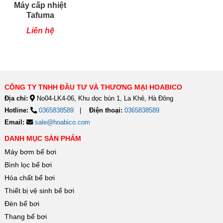
Máy cấp nhiệt
Tafuma
TSQ80RP
Liên hệ
CÔNG TY TNHH ĐẦU TƯ VÀ THƯƠNG MẠI HOABICO
Địa chỉ:
No04-LK4-06, Khu dọc bún 1, La Khê, Hà Đông
Hotline:
0365838589
Điện thoại:
0365838589
Email:
sale@hoabico.com
DANH MỤC SẢN PHẨM
Máy bơm bể bơi
Bình lọc bể bơi
Hóa chất bể bơi
Thiết bị vệ sinh bể bơi
Đèn bể bơi
Thang bể bơi