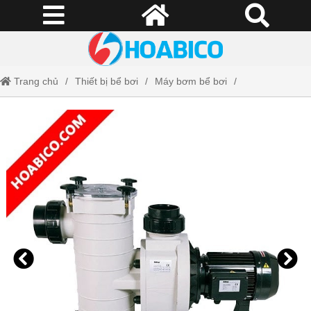
Trang chủ
Thiết bị bể bơi
Máy bơm bể bơi
Máy Bơm Kripsol KAP300M