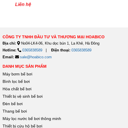
TSQ100RP
Liên hệ
CÔNG TY TNHH ĐẦU TƯ VÀ THƯƠNG MẠI HOABICO
Địa chỉ:
No04-LK4-06, Khu dọc bún 1, La Khê, Hà Đông
Hotline:
0365838589
Điện thoại:
0365838589
Email:
sale@hoabico.com
DANH MỤC SẢN PHẨM
Máy bơm bể bơi
Bình lọc bể bơi
Hóa chất bể bơi
Thiết bị vệ sinh bể bơi
Đèn bể bơi
Thang bể bơi
Máy lọc nước bể bơi thông minh
Thiết bị cứu hộ bể bơi