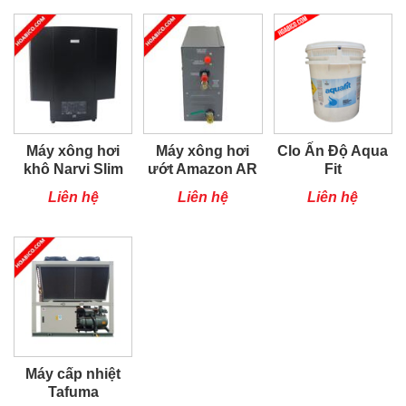
Máy xông hơi
Máy xông hơi
Clo Ấn Độ Aqua
khô Narvi Slim
ướt Amazon AR
Fit
6kW
18C
Liên hệ
Liên hệ
Liên hệ
Máy cấp nhiệt
Tafuma