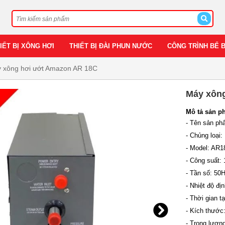
IẾT BỊ XÔNG HƠI
THIẾT BỊ ĐÀI PHUN NƯỚC
CÔNG TRÌNH BỂ 
 xông hơi ướt Amazon AR 18C
Máy xôn
Mô tả sản p
- Tên sản p
- Chủng loại
- Model: AR1
- Công suất:
- Tần số: 50
- Nhiệt độ đị
- Thời gian tạ
- Kích thước:
- Trọng lượn