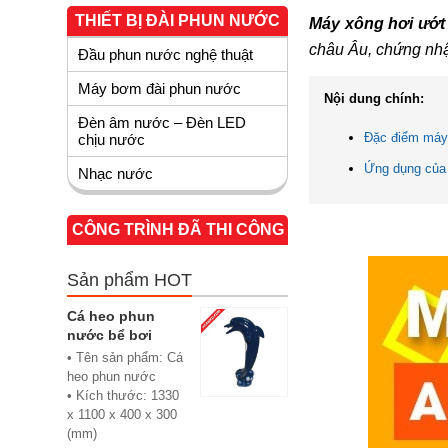
THIẾT BỊ ĐÀI PHUN NƯỚC
Máy xông hơi ướ
châu Âu, chứng nh
Đầu phun nước nghệ thuật
Máy bơm đài phun nước
Nội dung chính:
Đèn âm nước – Đèn LED
Đặc điểm máy
chịu nước
Ứng dụng của
Nhạc nước
CÔNG TRÌNH ĐÃ THI CÔNG
Sản phẩm HOT
Cá heo phun
nước bể bơi
• Tên sản phẩm: Cá
heo phun nước
• Kích thước: 1330
x 1100 x 400 x 300
(mm)