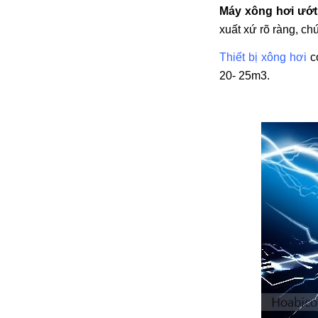
Máy xông hơi ướ
đặt thời gian xông
và nhiệt độ xông.
xuất xứ rõ ràng, c
• Công suất:
9kW/220V/380V
Thiết bị xông hơi
có
• Xả cặn Tự động
20- 25m3.
• Bảo hành: 12
tháng
• Đơn vị phân phối:
Hoabico