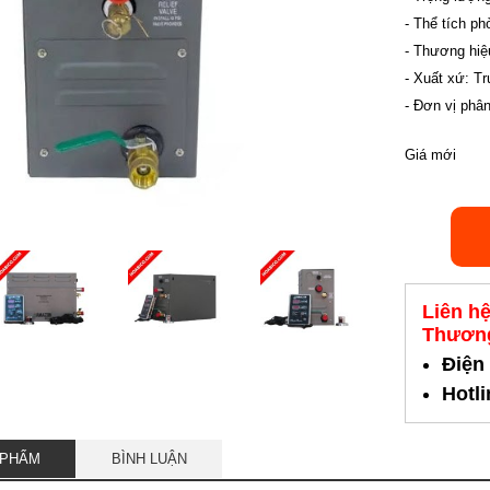
- Thể tích p
- Thương hi
- Xuất xứ: T
- Đơn vị phân
Giá mới
Liên h
Thương
Điện
Hotl
 PHẨM
BÌNH LUẬN