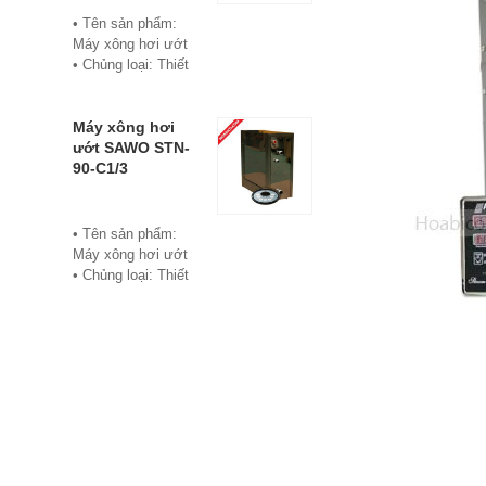
• Bảo hành: 12
• Tên sản phẩm:
tháng
Máy xông hơi ướt
• Đơn vị phân phối:
• Chủng loại: Thiết
Hoabico
bị xông hơi
• Thương hiệu:
Sawo
Máy xông hơi
• Xuất xứ:
ướt SAWO STN-
Philippine
90-C1/3
• Model: STN-60-
C1/3
• Có bảng điều
• Tên sản phẩm:
khiển điện tử hiển
Máy xông hơi ướt
thị số, cho phép cài
• Chủng loại: Thiết
đặt thời gian xông
bị xông hơi
và nhiệt độ xông.
• Thương hiệu:
• Công suất:
Sawo
6Kw/220V/380V
• Xuất xứ:
• Xả cặn Tự động
Philippines
• Bảo hành: 12
• Model: STN-90-
tháng
C1/3
• Đơn vị phân phối:
• Có bảng điều
Hoabico
khiển điện tử hiển
thị số, cho phép cài