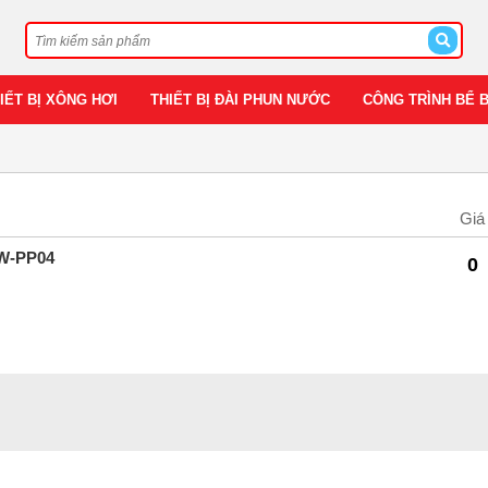
IẾT BỊ XÔNG HƠI
THIẾT BỊ ĐÀI PHUN NƯỚC
CÔNG TRÌNH BỂ 
Giá
W-PP04
0