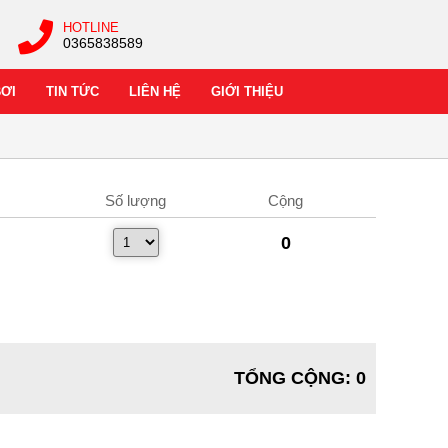
HOTLINE
0365838589
BƠI
TIN TỨC
LIÊN HỆ
GIỚI THIỆU
Số lượng
Cộng
0
TỔNG CỘNG
:
0