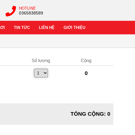
HOTLINE
0365838589
BƠI
TIN TỨC
LIÊN HỆ
GIỚI THIỆU
Số lượng
Cộng
0
TỔNG CỘNG
:
0