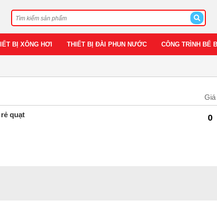
IẾT BỊ XÔNG HƠI
THIẾT BỊ ĐÀI PHUN NƯỚC
CÔNG TRÌNH BỂ 
Giá
rẻ quạt
0