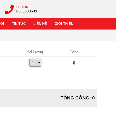
HOTLINE
0365838589
BƠI
TIN TỨC
LIÊN HỆ
GIỚI THIỆU
Số lượng
Cộng
0
TỔNG CỘNG
:
0