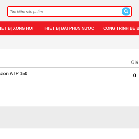
IẾT BỊ XÔNG HƠI
THIẾT BỊ ĐÀI PHUN NƯỚC
CÔNG TRÌNH BỂ 
Giá
azon ATP 150
0