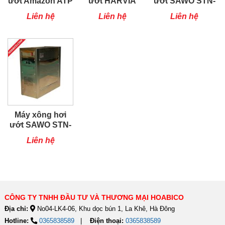
ướt Amazon ATP
ướt HARVIA
ướt SAWO STN-
120
HGX11 (Phần
90-C1/3
Liên hệ
Liên hệ
Liên hệ
Lan)
Máy xông hơi
ướt SAWO STN-
60-C1/3
Liên hệ
CÔNG TY TNHH ĐẦU TƯ VÀ THƯƠNG MẠI HOABICO
Địa chỉ:
No04-LK4-06, Khu dọc bún 1, La Khê, Hà Đông
Hotline:
0365838589
Điện thoại:
0365838589