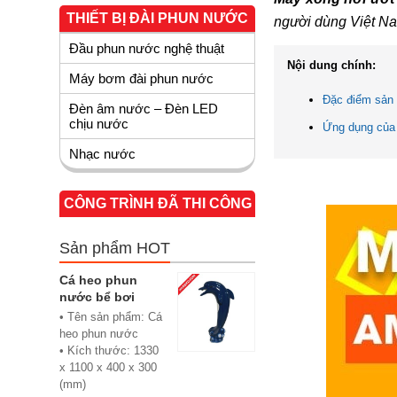
THIẾT BỊ ĐÀI PHUN NƯỚC
người dùng Việt Na
Đầu phun nước nghệ thuật
Nội dung chính:
Máy bơm đài phun nước
Đặc điểm sản
Đèn âm nước – Đèn LED
chịu nước
Ứng dụng của
Nhạc nước
CÔNG TRÌNH ĐÃ THI CÔNG
Sản phẩm HOT
Cá heo phun
nước bể bơi
• Tên sản phẩm: Cá
heo phun nước
• Kích thước: 1330
x 1100 x 400 x 300
(mm)