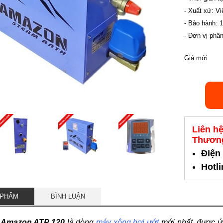
- Xuất xứ: V
- Bảo hành: 
- Đơn vị phân
Giá mới
Liên h
Thương
Điện
Hotl
 PHẨM
BÌNH LUẬN
 Amazon ATP 120
là dòng
máy xông hơi ướt
mới nhất, được 