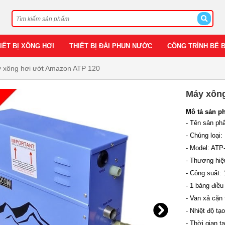
IẾT BỊ XÔNG HƠI
THIẾT BỊ ĐÀI PHUN NƯỚC
CÔNG TRÌNH BỂ 
 xông hơi ướt Amazon ATP 120
Máy xông
Mô tả sản p
- Tên sản p
- Chủng loại
- Model: ATP
- Thương hi
- Công suất:
- 1 bảng điều
- Van xả cặn
- Nhiệt độ tạ
- Thời gian tạ