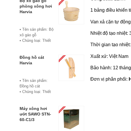
• Chủng loại: Thiết
Bộ xô gáo gỗ
tươi, đặc trưng của
bị xông hơi
phòng xông hơi
1 bảng điều khiển 
dầu sả
• Thành phần chiết
Harvia
• Thành phần hóa
xuất: lá
Van xả cặn tự động
học chính: Citral
• Phương pháp
(Citral A và Citral B)
chiết xuất: Chưng
• Tên sản phẩm: Bộ
60- 80%
Nhiệt độ tạo nhiệt:
cất hơi nước
xô gáo gỗ
• Đóng chai: Lọ
• Hình thức: Chất
• Chủng loại: Thiết
10ml
Thời gian tạo nhiệt:
lỏng
bị xông hơi
• Xuất xứ: Việt
• Màu sắc: Tinh dầu
• Thương hiệu:
Nam
Xuất xứ: Việt Nam
có màu vàng nhạt
Harvia
Đồng hồ cát
• Đơn vị phân phối:
• Mùi vị: Mùi chanh
• Xuất xứ: Phần
Harvia
Hoabico.
tươi, đặc trưng của
Bảo hành: 12 thán
Lan
dầu sả
• Bảo hành: 12
• Thành phần hóa
Đơn vị phân phối:
tháng
• Tên sản phẩm:
học chính: Citral
• Đơn vị phân phối:
Đồng hồ cát
(Citral A và Citral B)
Hoabico
• Chủng loại: Thiết
60- 80%
bị xông hơi
• Đóng chai: Lọ
• Thương hiệu:
20ml
Harvia
Máy xông hơi
• Xuất xứ: Việt
• Xuất xứ: Phần
ướt SAWO STN-
Nam
Lan
60-C1/3
• Đơn vị phân phối:
• Chất liệu: Gỗ cao
Hoabico.
cấp