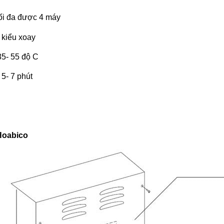
tối đa được 4 máy
 kiểu xoay
 35- 55 độ C
 5- 7 phút
g
Hoabico