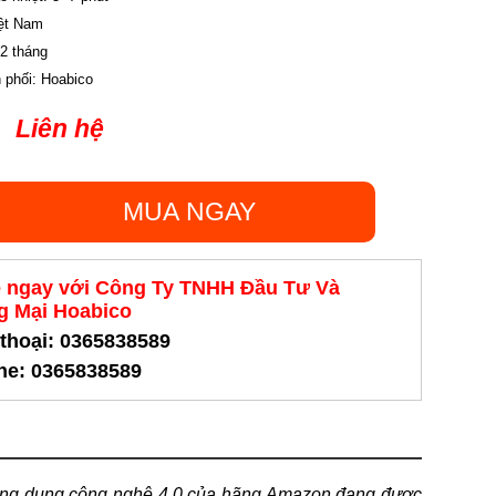
iệt Nam
12 tháng
 phối: Hoabico
Liên hệ
MUA NGAY
ệ ngay với Công Ty TNHH Đầu Tư Và
 Mại Hoabico
 thoại: 0365838589
ine: 0365838589
ứng dụng công nghệ 4.0 của hãng Amazon đang được