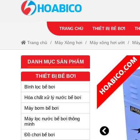
TRANG CHỦ
THIẾT BỊ BỂ BƠI
TH
Trang chủ
Máy Xông hơi
Máy xông hơi ướt
Máy
DANH MỤC SẢN PHẨM
THIẾT BỊ BỂ BƠI
Bình lọc bể bơi
Hóa chất xử lý nước bể bơi
Máy bơm bể bơi
Máy lọc nước bể bơi thông
minh
Đồ chơi bể bơi