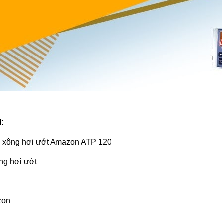
:
 xông hơi ướt Amazon ATP 120
ng hơi ướt
zon