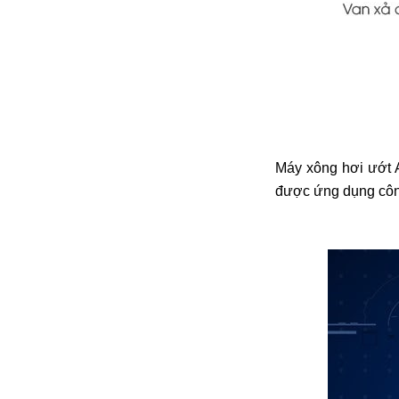
đặt thời gian xông
và nhiệt độ xông.
• Công suất:
9kW/220V/380V
• Xả cặn Tự động
• Bảo hành: 12
tháng
• Đơn vị phân phối:
Hoabico
Máy xông hơi ướt
được ứng dụng công