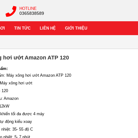
HOTLINE
0365838589
BƠI
TIN TỨC
LIÊN HỆ
GIỚI THIỆU
 hơi ướt Amazon ATP 120
hẩm:
hẩm: Máy xông hơi ướt Amazon ATP 120
: Máy xông hơi ướt
- 120
ệu: Amazon
 12kW
 khiển tối đa được 4 máy
 tự động kiểu xoay
o nhiệt: 35- 55 độ C
o nhiệt: 5- 7 phút