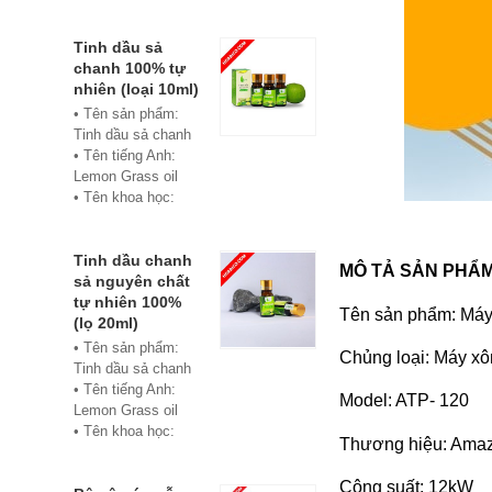
• Màu sắc: xanh
• Vật liệu:
Composite
Tinh dầu sả
• Phân phối:
chanh 100% tự
Hoabico
nhiên (loại 10ml)
• Tên sản phẩm:
Tinh dầu sả chanh
• Tên tiếng Anh:
Lemon Grass oil
• Tên khoa học:
Cymbopogon
flexuosus
• Chủng loại: Thiết
Tinh dầu chanh
MÔ TẢ SẢN PHẨM
bị xông hơi
sả nguyên chất
• Thành phần chiết
tự nhiên 100%
Tên sản phẩm:
Máy
xuất: lá
(lọ 20ml)
• Phương pháp
• Tên sản phẩm:
Chủng loại: Máy xô
chiết xuất: Chưng
Tinh dầu sả chanh
cất hơi nước
• Tên tiếng Anh:
Model:
ATP- 120
• Hình thức: Chất
Lemon Grass oil
lỏng
• Tên khoa học:
Thương hiệu: Ama
• Màu sắc: Tinh dầu
Cymbopogon
có màu vàng nhạt
flexuosus
Công suất: 12kW
• Mùi vị: Mùi chanh