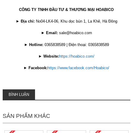
CÔNG TY TNHH ĐẦU TƯ & THƯƠNG MẠI HOABICO
►
Địa chỉ:
No04-LK4-06, Khu dọc bún 1, La Khê, Hà Đông
►
Email:
sale@hoabico.com
►
Hotline:
0365838589 | Điện thoại: 0365838589
►
Website:
https://hoabico.com/
►
Facebook:
https://www.facebook.com/Hoabico/
BÌNH LUẬN
SẢN PHẨM KHÁC