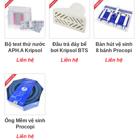
Bộ test thử nước
Đầu trả đáy bể
Bàn hút vệ sinh
APH.A Kripsol
bơi Kripsol BTS
8 bánh Procopi
Liên hệ
Liên hệ
Liên hệ
Ống Mềm vệ sinh
Procopi
Liên hệ