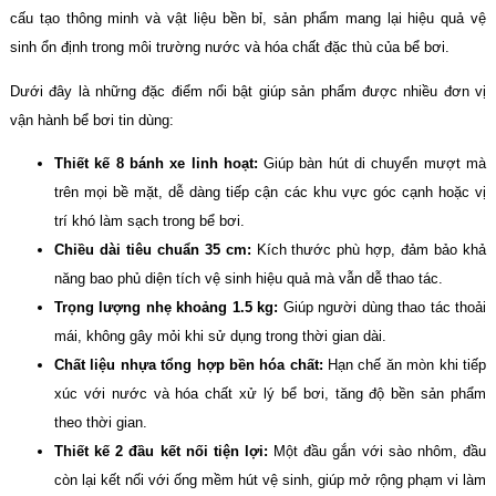
cấu tạo thông minh và vật liệu bền bỉ, sản phẩm mang lại hiệu quả vệ
sinh ổn định trong môi trường nước và hóa chất đặc thù của bể bơi.
Dưới đây là những đặc điểm nổi bật giúp sản phẩm được nhiều đơn vị
vận hành bể bơi tin dùng:
Thiết kế 8 bánh xe linh hoạt:
Giúp bàn hút di chuyển mượt mà
trên mọi bề mặt, dễ dàng tiếp cận các khu vực góc cạnh hoặc vị
trí khó làm sạch trong bể bơi.
Chiều dài tiêu chuẩn 35 cm:
Kích thước phù hợp, đảm bảo khả
năng bao phủ diện tích vệ sinh hiệu quả mà vẫn dễ thao tác.
Trọng lượng nhẹ khoảng 1.5 kg:
Giúp người dùng thao tác thoải
mái, không gây mỏi khi sử dụng trong thời gian dài.
Chất liệu nhựa tổng hợp bền hóa chất:
Hạn chế ăn mòn khi tiếp
xúc với nước và hóa chất xử lý bể bơi, tăng độ bền sản phẩm
theo thời gian.
Thiết kế 2 đầu kết nối tiện lợi:
Một đầu gắn với sào nhôm, đầu
còn lại kết nối với ống mềm hút vệ sinh, giúp mở rộng phạm vi làm