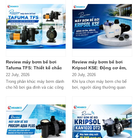
Review máy bơm bể bơi
Review máy bơm bể bơi
Tafuma TFS: Thiết kế chắc
Kripsol KSE: Động cơ êm,
chắn, vận hành ổn định,
bền bỉ, có xứng đáng với
22 July, 2026
20 July, 2026
đáng cân nhắc cho hồ bơi
danh tiếng từ Tây Ban Nha?
Trong phân khúc máy bơm dành
Khi lựa chọn máy bơm cho bể
gia đình
cho hồ bơi gia đình và các công
bơi, người dùng thường quan
trình quy mô nhỏ, Tafuma TFS
tâm nhiều hơn đến độ bền, khả...
đang nhận...