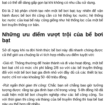
bạt có thể dễ dàng gấp gọn lại khi không có nhu cầu sử dụng.
Đó là 2 bộ phận chính tạo nên một bể bơi bạt; tuy nhiên để vận
hành được bể bơi thì cũng cần có hệ thống lọc nước; hệ thống
lọc nước của loại bể này cũng giống như hệ thống lọc của một bể
bơi truyền thống cơ bản.
Những ưu điểm vượt trội của bể bơi
bạt
Sở dĩ ngay khi ra đời hình thức bể bơi này đã nhanh chóng được
cả thế giới ưa chuộng là vì tích hợp nhiều ưu điểm tuyệt vời:
-Giá rẻ
: Thông thường để hoàn thành và đi vào hoạt động, một bể
bơi bạt chỉ có mức chi phí bằng 2/8 so với các bể truyền thống;
đối với một bể bơi bạt gia đình nhỏ với đầy đủ cả các thiết bị lọc
nước chỉ rơi vào khoảng 50 -60 triệu đồng.
-Rút ngắn thời gian thi công:
Chắc bạn sẽ chẳng bao giờ tưởng
tượng được rằng tại gia đình bạn chỉ trong vòng 5-8h đồng hồ đã
xuất hiện một bể bơi chuyên nghiệp như các bể công cộng. So
với thời gian thi công vài tháng của bể truyền thống thì loại bể bạt
này ưu thế hơn rất nhiều.