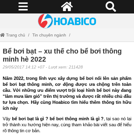
Trang chủ
Tin chuyên ngành
Bể bơi bạt – xu thế cho bể bơi thông minh hè 2022
Bể bơi bạt – xu thế cho bể bơi thông
minh hè 2022
29/05/2017 14:12 +07
- Lượt xem: 211428
Năm 2022, trong lĩnh vực xây dựng bể bơi nổi lên sản phẩm
bể bơi bạt thông minh, cơ động được ưa chộng trên toàn
cầu. Với những ưu điểm vượt trội loại hình bể bơi này đang
“làm mưa làm gió” trên thị trường và được rất nhiều chủ đầu
tư lựa chọn. Hãy cùng Hoabico tìm hiểu thêm thông tin hữu
ích này
Vậy
bể bơi bạt là gì ? bể bơi thông minh là gì ?
, tại sao nó lại
trở thành xu hướng hiện nay, cùng tham khảo bài viết sau để hiểu
rõ thông tin cơ bản.