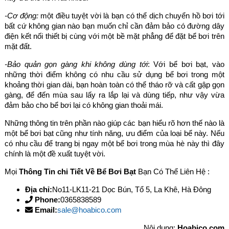
-Cơ động:
một điều tuyệt vời là bạn có thể dịch chuyển hồ bơi tới
bất cứ không gian nào bạn muốn chỉ cần đảm bảo có đường dây
điện kết nối thiết bị cùng với một bề mặt phẳng để đặt bể bơi trên
mặt đất.
-Bảo quản gọn gàng khi không dùng tới
: Với bể bơi bạt, vào
những thời điểm không có nhu cầu sử dụng bể bơi trong một
khoảng thời gian dài, bạn hoàn toàn có thể tháo rỡ và cất gập gọn
gàng, để đến mùa sau lấy ra lắp lại và dùng tiếp, như vậy vừa
đảm bảo cho bể bơi lại có không gian thoải mái.
Những thông tin trên phần nào giúp các bạn hiểu rõ hơn thế nào là
một bể bơi bạt cũng như tính năng, ưu điểm của loại bể này. Nếu
có nhu cầu để trang bị ngay một bể bơi trong mùa hè này thì đây
chính là một đề xuất tuyệt vời.
Mọi
Thông Tin chi Tiết Về Bể Bơi Bạt
Bạn Có Thể Liên Hệ :
Địa chỉ:
No11-LK11-21 Dọc Bún, Tổ 5, La Khê, Hà Đông
Phone:
0365838589
Email:
sale@hoabico.com
Nội dung:
Hoabico.com