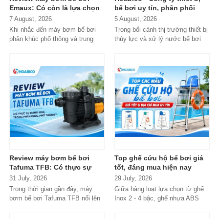
Emaux: Có còn là lựa chọn
bể bơi uy tín, phân phối
đáng mua?
chính hãng toàn quốc
7 August, 2026
5 August, 2026
Khi nhắc đến máy bơm bể bơi
Trong bối cảnh thị trường thiết bị
phân khúc phổ thông và trung
thủy lực và xử lý nước bể bơi
cấp, Emaux gần như luôn nằm
xuất hiện tràn lan...
trong danh...
Review máy bơm bể bơi
Top ghế cứu hộ bể bơi giá
Tafuma TFB: Có thực sự
tốt, đáng mua hiện nay
đáng mua trong phân khúc
31 July, 2026
29 July, 2026
phổ thông?
Trong thời gian gần đây, máy
Giữa hàng loạt lựa chọn từ ghế
bơm bể bơi Tafuma TFB nổi lên
Inox 2 - 4 bậc, ghế nhựa ABS
như một lựa chọn đáng chú ý
cao cấp đến các dòng
trong...
Composite...