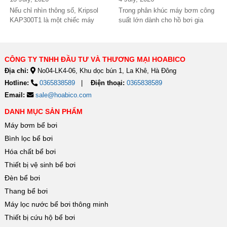
mại?
thương mại?
Nếu chỉ nhìn thông số, Kripsol
Trong phân khúc máy bơm công
KAP300T1 là một chiếc máy
suất lớn dành cho hồ bơi gia
bơm 3HP khá "bình thường"
đình cao cấp và hồ bơi kinh
trong phân...
doanh,...
CÔNG TY TNHH ĐẦU TƯ VÀ THƯƠNG MẠI HOABICO
Địa chỉ:
No04-LK4-06, Khu dọc bún 1, La Khê, Hà Đông
Hotline:
0365838589
Điện thoại:
0365838589
Email:
sale@hoabico.com
DANH MỤC SẢN PHẨM
Máy bơm bể bơi
Bình lọc bể bơi
Hóa chất bể bơi
Thiết bị vệ sinh bể bơi
Đèn bể bơi
Thang bể bơi
Máy lọc nước bể bơi thông minh
Thiết bị cứu hộ bể bơi