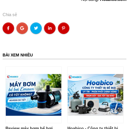
Chia sẻ
BÀI XEM NHIỀU
Review máy bơm bể bơi
Hoabico - Công ty thiết bị