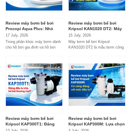
Review máy bơm bể bơi
Review máy bơm bể bơi
Procopi Aqua Plus: Nhỏ
Kripsol KAN1020 DT2: Máy
gọn, vận hành bền bỉ
bơm công suất lớn có đáng
17 July, 2026
15 July, 2026
nhưng có thực sự đáng
đầu tư?
Trong phân khúc máy bơm dành
Máy bơm bể bơi Kripsol
mua?
cho hồ bơi gia đình và hồ bơi
KAN1020 DT2 là mẫu bơm công
mini, Procopi Aqua Plus là cái
suất lớn đến từ thương hiệu
tên xuất...
Kripsol (Tây Ban...
Review máy bơm bể bơi
Review máy bơm bể bơi
Kripsol KAP300T1: Đáng
Kripsol KAP300M: Lựa chọn
đầu tư cho hồ bơi thương
đáng tiền cho hồ bơi
13 July, 2026
4 July, 2026