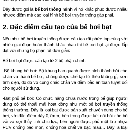
Đây được gọi là
bể bơi thông minh
vì nó khắc phục được nhiều
nhược điểm mà các loại hình bể bơi truyền thống gặp phải.
2. Đặc điểm cấu tạo của bể bơi bạt
Nếu như bể bơi truyền thống được cấu tạo rất phức tạp cùng với
nhiều giai đoạn hoàn thành khác nhau thì bể bơi bạt lại được lắp
đặt với những bộ phận rất đơn giản:
Bể bơi bạt được cấu tạo từ 2 bộ phận chính:
-Bộ khung bể bơi: Bộ khung bao quanh được hình thành bởi các
chân và thành bể bơi; chúng được chế tạo từ thép không gỉ, sơn
tĩnh điện, do đó vô cùng chắc chắn và đảm bảo an toàn tuyệt đối
cho người sử dụng.
-Bạt phủ bể bơi: Có chức năng chứa nước trong bể giúp người
dùng có thể thoải mái hoạt động như một bể bơi truyền thống
thông thường. Đây là loại bạt được sản xuất chuyên dụng cho bể
bơi, với đặc điểm dày 0,7mm, bên trong được kết nối bởi các bố
vải và sợi thủy tinh chịu lực, bên ngoài được phủ một lớp nhựa
PCV chống bào mòn, chống hóa chất và bạc màu… Đây là loại