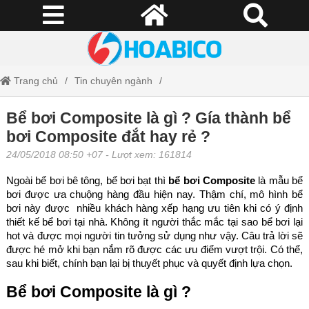
Trang chủ
Tin chuyên ngành
Bể bơi Composite là gì ? Gía thành bể bơi Composite đắt hay rẻ ?
Bể bơi Composite là gì ? Gía thành bể
bơi Composite đắt hay rẻ ?
24/05/2018 08:50 +07
- Lượt xem: 161814
Ngoài bể bơi bê tông, bể bơi bạt thì
bể bơi Composite
là mẫu bể
bơi được ưa chuộng hàng đầu hiện nay. Thậm chí, mô hình bể
bơi này được nhiều khách hàng xếp hạng ưu tiên khi có ý định
thiết kế bể bơi tại nhà. Không ít người thắc mắc tại sao bể bơi lại
hot và được mọi người tin tưởng sử dụng như vậy. Câu trả lời sẽ
được hé mở khi bạn nắm rõ được các ưu điểm vượt trội. Có thể,
sau khi biết, chính bạn lại bị thuyết phục và quyết định lựa chọn.
Bể bơi Composite là gì ?