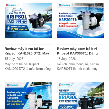
Review máy bơm bể bơi
Review máy bơm bể bơi
Kripsol KAN1020 DT2: Máy
Kripsol KAP300T1: Đáng
bơm công suất lớn có đáng
đầu tư cho hồ bơi thương
15 July, 2026
13 July, 2026
đầu tư?
mại?
Máy bơm bể bơi Kripsol
Nếu chỉ nhìn thông số, Kripsol
KAN1020 DT2 là mẫu bơm công
KAP300T1 là một chiếc máy
suất lớn đến từ thương hiệu
bơm 3HP khá "bình thường"
Kripsol (Tây Ban...
trong phân...