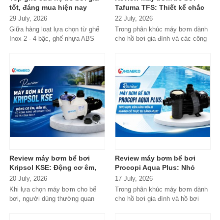
tốt, đáng mua hiện nay
Tafuma TFS: Thiết kế chắc
chắn, vận hành ổn định,
29 July, 2026
22 July, 2026
đáng cân nhắc cho hồ bơi
Giữa hàng loạt lựa chọn từ ghế
Trong phân khúc máy bơm dành
gia đình
Inox 2 - 4 bậc, ghế nhựa ABS
cho hồ bơi gia đình và các công
cao cấp đến các dòng
trình quy mô nhỏ, Tafuma TFS
Composite...
đang nhận...
Review máy bơm bể bơi
Review máy bơm bể bơi
Kripsol KSE: Động cơ êm,
Procopi Aqua Plus: Nhỏ
bền bỉ, có xứng đáng với
gọn, vận hành bền bỉ
20 July, 2026
17 July, 2026
danh tiếng từ Tây Ban Nha?
nhưng có thực sự đáng
Khi lựa chọn máy bơm cho bể
Trong phân khúc máy bơm dành
mua?
bơi, người dùng thường quan
cho hồ bơi gia đình và hồ bơi
tâm nhiều hơn đến độ bền, khả...
mini, Procopi Aqua Plus là cái
tên xuất...