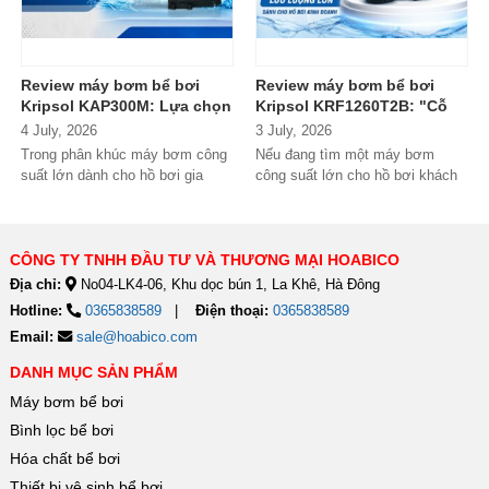
Review máy bơm bể bơi
Review máy bơm bể bơi
Kripsol KAP300M: Lựa chọn
Kripsol KRF1260T2B: "Cỗ
đáng tiền cho hồ bơi
máy" lưu lượng lớn dành
4 July, 2026
3 July, 2026
thương mại?
cho hồ bơi kinh doanh
Trong phân khúc máy bơm công
Nếu đang tìm một máy bơm
suất lớn dành cho hồ bơi gia
công suất lớn cho hồ bơi khách
đình cao cấp và hồ bơi kinh
sạn, resort hoặc hệ thống lọc...
doanh,...
CÔNG TY TNHH ĐẦU TƯ VÀ THƯƠNG MẠI HOABICO
Địa chỉ:
No04-LK4-06, Khu dọc bún 1, La Khê, Hà Đông
Hotline:
0365838589
Điện thoại:
0365838589
Email:
sale@hoabico.com
DANH MỤC SẢN PHẨM
Máy bơm bể bơi
Bình lọc bể bơi
Hóa chất bể bơi
Thiết bị vệ sinh bể bơi