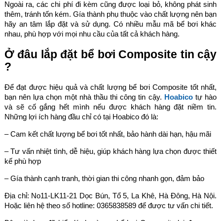
Ngoài ra, các chi phí đi kèm cũng được loại bỏ, không phát sinh
thêm, tránh tốn kém. Gía thành phụ thuộc vào chất lượng nên bạn
hãy an tâm lắp đặt và sử dụng. Có nhiều mẫu mã bể bơi khác
nhau, phù hợp với mọi nhu cầu của tất cả khách hàng.
Ở đâu lắp đặt bể bơi Composite tin cậy
?
Để đạt được hiệu quả và chất lượng bể bơi Composite tốt nhất,
bạn nên lựa chọn một nhà thầu thi công tin cậy.
Hoabico
tự hào
và sẽ cố gắng hết mình nếu được khách hàng đặt niềm tin.
Những lợi ích hàng đầu chỉ có tại Hoabico đó là:
– Cam kết chất lượng bể bơi tốt nhất, bảo hành dài hạn, hậu mãi
– Tư vấn nhiệt tình, dễ hiệu, giúp khách hàng lựa chọn được thiết
kế phù hợp
– Gía thành cạnh tranh, thời gian thi công nhanh gọn, đảm bảo
Địa chỉ: No11-LK11-21 Dọc Bún, Tổ 5, La Khê, Hà Đông, Hà Nội.
Hoặc liên hệ theo số hotline: 0365838589 để được tư vấn chi tiết.