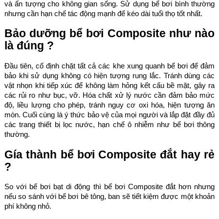
và ấn tượng cho không gian sống. Sử dụng bể bơi bình thường
nhưng cần hạn chế tác động mạnh để kéo dài tuổi thọ tốt nhất.
Bảo dưỡng bể bơi Composite như nào
là đúng ?
Đầu tiên, cố định chặt tất cả các khe xung quanh bể bơi để đảm
bảo khi sử dụng không có hiện tượng rung lắc. Tránh dùng các
vật nhọn khi tiếp xúc để không làm hỏng kết cấu bề mặt, gây ra
các rủi ro như bục, vỡ. Hóa chất xử lý nước cần đảm bảo mức
độ, liều lượng cho phép, tránh nguy cơ oxi hóa, hiện tượng ăn
mòn. Cuối cùng là ý thức bảo vệ của mọi người và lắp đặt đầy đủ
các trang thiết bị lọc nước, hạn chế ô nhiễm như bể bơi thông
thường.
Gía thành bể bơi Composite đắt hay rẻ
?
So với bể bơi bạt di động thì bể bơi Composite đắt hơn nhưng
nếu so sánh với bể bơi bê tông, ban sẽ tiết kiệm được một khoản
phí không nhỏ.