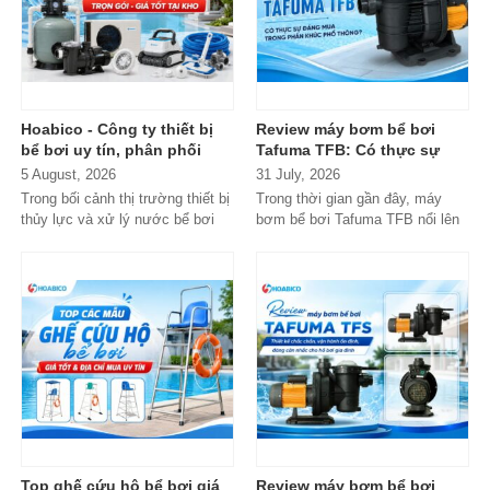
Hoabico - Công ty thiết bị
Review máy bơm bể bơi
bể bơi uy tín, phân phối
Tafuma TFB: Có thực sự
chính hãng toàn quốc
đáng mua trong phân khúc
5 August, 2026
31 July, 2026
phổ thông?
Trong bối cảnh thị trường thiết bị
Trong thời gian gần đây, máy
thủy lực và xử lý nước bể bơi
bơm bể bơi Tafuma TFB nổi lên
xuất hiện tràn lan...
như một lựa chọn đáng chú ý
trong...
Top ghế cứu hộ bể bơi giá
Review máy bơm bể bơi