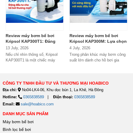
Review máy bơm bể bơi
Review máy bơm bể bơi
Kripsol KAP300T1: Đáng
Kripsol KAP300M: Lựa chọn
đầu tư cho hồ bơi thương
đáng tiền cho hồ bơi
13 July, 2026
4 July, 2026
mại?
thương mại?
Nếu chỉ nhìn thông số, Kripsol
Trong phân khúc máy bơm công
KAP300T1 là một chiếc máy
suất lớn dành cho hồ bơi gia
bơm 3HP khá "bình thường"
đình cao cấp và hồ bơi kinh
trong phân...
doanh,...
CÔNG TY TNHH ĐẦU TƯ VÀ THƯƠNG MẠI HOABICO
Địa chỉ:
No04-LK4-06, Khu dọc bún 1, La Khê, Hà Đông
Hotline:
0365838589
Điện thoại:
0365838589
Email:
sale@hoabico.com
DANH MỤC SẢN PHẨM
Máy bơm bể bơi
Bình lọc bể bơi