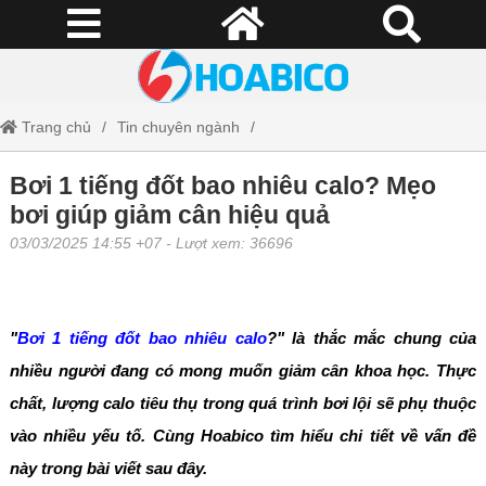
Trang chủ
Tin chuyên ngành
Bơi 1 tiếng đốt bao nhiêu calo? Mẹo bơi giúp giảm cân hiệu quả
Bơi 1 tiếng đốt bao nhiêu calo? Mẹo
bơi giúp giảm cân hiệu quả
03/03/2025 14:55 +07
- Lượt xem: 36696
"
Bơi 1 tiếng đốt bao nhiêu calo
?" là thắc mắc chung của
nhiều người đang có mong muốn giảm cân khoa học. Thực
chất, lượng calo tiêu thụ trong quá trình bơi lội sẽ phụ thuộc
vào nhiều yếu tố. Cùng Hoabico tìm hiểu chi tiết về vấn đề
này trong bài viết sau đây.