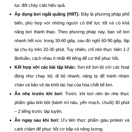
tục đốt cháy calo hiệu quả.
Áp dụng bơi ngắt quãng (HIIT):
Đây là phương pháp phổ
biến, phù hợp với những người có thể lực tốt và có khả
năng bơi thành thạo. Theo phương pháp này, bạn sẽ bơi
nhanh hết sức trong 30-60 giây, sau đó nghỉ 60-90 giây, lặp
lại chu kỳ trên 20-30 phút. Tuy nhiên, chỉ nên thực hiện 1-2
lần/tuần, cách nhau ít nhất 48 tiếng để cơ thể phục hồi.
Kết hợp với các bài tập khác:
Xen kẽ bơi lội với các hoạt
động như chạy bộ, đi bộ nhanh, nâng tạ để tránh nhàm
chán và bảo vệ da khỏi tác hại của hóa chất bể bơi.
Ăn nhẹ trước khi bơi:
Trước khi bơi nên ăn nhẹ thực
phẩm giàu tinh bột (bánh mì nâu, yến mạch, chuối) 30 phút
– 2 tiếng trước tập luyện.
Ăn ngay sau khi bơi:
Ưu tiên thực phẩm giàu protein và
carb chậm để phục hồi cơ bắp và năng lượng.