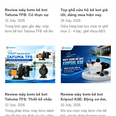
Review máy bơm bể bơi
Top ghế cứu hộ bể bơi giá
Tafuma TFB: Có thực sự
tốt, đáng mua hiện nay
đáng mua trong phân khúc
31 July, 2026
29 July, 2026
phổ thông?
Trong thời gian gần đây, máy
Giữa hàng loạt lựa chọn từ ghế
bơm bể bơi Tafuma TFB nổi lên
Inox 2 - 4 bậc, ghế nhựa ABS
như một lựa chọn đáng chú ý
cao cấp đến các dòng
trong...
Composite...
Review máy bơm bể bơi
Review máy bơm bể bơi
Tafuma TFS: Thiết kế chắc
Kripsol KSE: Động cơ êm,
chắn, vận hành ổn định,
bền bỉ, có xứng đáng với
22 July, 2026
20 July, 2026
đáng cân nhắc cho hồ bơi
danh tiếng từ Tây Ban Nha?
Trong phân khúc máy bơm dành
Khi lựa chọn máy bơm cho bể
gia đình
cho hồ bơi gia đình và các công
bơi, người dùng thường quan