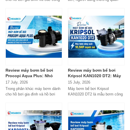
trình quy mô nhỏ, Tafuma TFS
tâm nhiều hơn đến độ bền, khả...
đang nhận...
Review máy bơm bể bơi
Review máy bơm bể bơi
Procopi Aqua Plus: Nhỏ
Kripsol KAN1020 DT2: Máy
gọn, vận hành bền bỉ
bơm công suất lớn có đáng
17 July, 2026
15 July, 2026
nhưng có thực sự đáng
đầu tư?
Trong phân khúc máy bơm dành
Máy bơm bể bơi Kripsol
mua?
cho hồ bơi gia đình và hồ bơi
KAN1020 DT2 là mẫu bơm công
mini, Procopi Aqua Plus là cái
suất lớn đến từ thương hiệu
tên xuất...
Kripsol (Tây Ban...