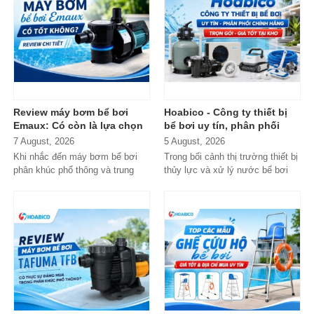
Review máy bơm bể bơi
Hoabico - Công ty thiết bị
Emaux: Có còn là lựa chọn
bể bơi uy tín, phân phối
đáng mua?
chính hãng toàn quốc
7 August, 2026
5 August, 2026
Khi nhắc đến máy bơm bể bơi
Trong bối cảnh thị trường thiết bị
phân khúc phổ thông và trung
thủy lực và xử lý nước bể bơi
cấp, Emaux gần như luôn nằm
xuất hiện tràn lan...
trong danh...