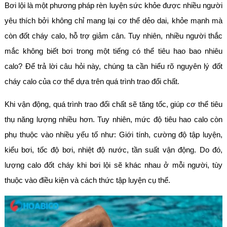
Bơi lội là một phương pháp rèn luyện sức khỏe được nhiều người
yêu thích bởi không chỉ mang lại cơ thể dẻo dai, khỏe mạnh mà
còn đốt cháy calo, hỗ trợ giảm cân. Tuy nhiên, nhiều người thắc
mắc không biết bơi trong một tiếng có thể tiêu hao bao nhiêu
calo? Để trả lời câu hỏi này, chúng ta cần hiểu rõ nguyên lý đốt
cháy calo của cơ thể dựa trên quá trình trao đổi chất.
Khi vận động, quá trình trao đổi chất sẽ tăng tốc, giúp cơ thể tiêu
thụ năng lượng nhiều hơn. Tuy nhiên, mức độ tiêu hao calo còn
phụ thuộc vào nhiều yếu tố như: Giới tính, cường độ tập luyện,
kiểu bơi, tốc độ bơi, nhiệt độ nước, tần suất vận động. Do đó,
lượng calo đốt cháy khi bơi lội sẽ khác nhau ở mỗi người, tùy
thuộc vào điều kiện và cách thức tập luyện cụ thể.