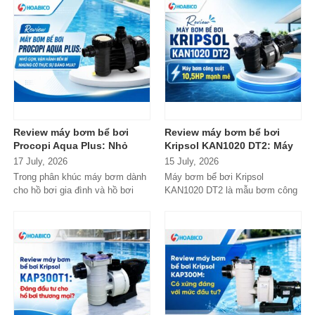
Review máy bơm bể bơi
Review máy bơm bể bơi
Procopi Aqua Plus: Nhỏ
Kripsol KAN1020 DT2: Máy
gọn, vận hành bền bỉ
bơm công suất lớn có đáng
17 July, 2026
15 July, 2026
nhưng có thực sự đáng
đầu tư?
Trong phân khúc máy bơm dành
Máy bơm bể bơi Kripsol
mua?
cho hồ bơi gia đình và hồ bơi
KAN1020 DT2 là mẫu bơm công
mini, Procopi Aqua Plus là cái
suất lớn đến từ thương hiệu
tên xuất...
Kripsol (Tây Ban...