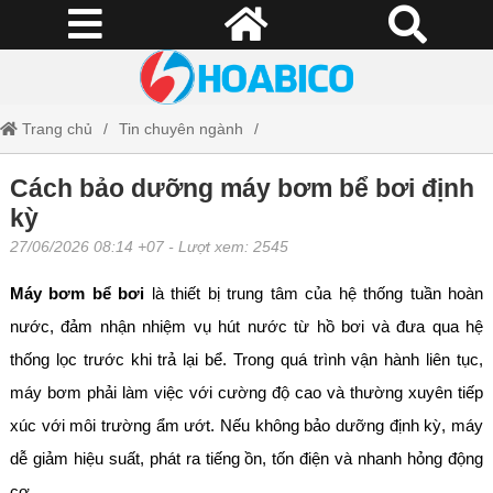
Trang chủ
Tin chuyên ngành
Cách bảo dưỡng máy bơm bể bơi định kỳ
Cách bảo dưỡng máy bơm bể bơi định
kỳ
27/06/2026 08:14 +07
- Lượt xem: 2545
Máy bơm bể bơi
là thiết bị trung tâm của hệ thống tuần hoàn
nước, đảm nhận nhiệm vụ hút nước từ hồ bơi và đưa qua hệ
thống lọc trước khi trả lại bể. Trong quá trình vận hành liên tục,
máy bơm phải làm việc với cường độ cao và thường xuyên tiếp
xúc với môi trường ẩm ướt. Nếu không bảo dưỡng định kỳ, máy
dễ giảm hiệu suất, phát ra tiếng ồn, tốn điện và nhanh hỏng động
cơ.