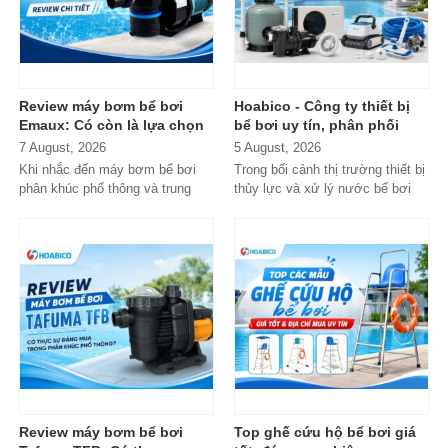
Review máy bơm bể bơi
Hoabico - Công ty thiết bị
Emaux: Có còn là lựa chọn
bể bơi uy tín, phân phối
đáng mua?
chính hãng toàn quốc
7 August, 2026
5 August, 2026
Khi nhắc đến máy bơm bể bơi
Trong bối cảnh thị trường thiết bị
phân khúc phổ thông và trung
thủy lực và xử lý nước bể bơi
cấp, Emaux gần như luôn nằm
xuất hiện tràn lan...
trong danh...
Review máy bơm bể bơi
Top ghế cứu hộ bể bơi giá