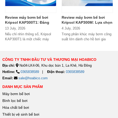
Review máy bơm bể bơi
Review máy bơm bể bơi
Kripsol KAP300T1: Đáng
Kripsol KAP300M: Lựa chọn
đầu tư cho hồ bơi thương
đáng tiền cho hồ bơi
13 July, 2026
4 July, 2026
mại?
thương mại?
Nếu chỉ nhìn thông số, Kripsol
Trong phân khúc máy bơm công
KAP300T1 là một chiếc máy
suất lớn dành cho hồ bơi gia
bơm 3HP khá "bình thường"
đình cao cấp và hồ bơi kinh
trong phân...
doanh,...
CÔNG TY TNHH ĐẦU TƯ VÀ THƯƠNG MẠI HOABICO
Địa chỉ:
No04-LK4-06, Khu dọc bún 1, La Khê, Hà Đông
Hotline:
0365838589
Điện thoại:
0365838589
Email:
sale@hoabico.com
DANH MỤC SẢN PHẨM
Máy bơm bể bơi
Bình lọc bể bơi
Hóa chất bể bơi
Thiết bị vệ sinh bể bơi