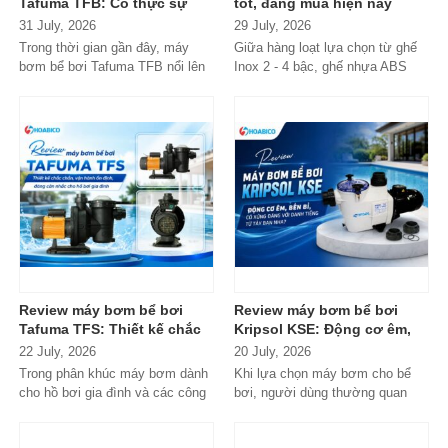
Tafuma TFB: Có thực sự
tốt, đáng mua hiện nay
đáng mua trong phân khúc
31 July, 2026
29 July, 2026
phổ thông?
Trong thời gian gần đây, máy
Giữa hàng loạt lựa chọn từ ghế
bơm bể bơi Tafuma TFB nổi lên
Inox 2 - 4 bậc, ghế nhựa ABS
như một lựa chọn đáng chú ý
cao cấp đến các dòng
trong...
Composite...
Review máy bơm bể bơi
Review máy bơm bể bơi
Tafuma TFS: Thiết kế chắc
Kripsol KSE: Động cơ êm,
chắn, vận hành ổn định,
bền bỉ, có xứng đáng với
22 July, 2026
20 July, 2026
đáng cân nhắc cho hồ bơi
danh tiếng từ Tây Ban Nha?
Trong phân khúc máy bơm dành
Khi lựa chọn máy bơm cho bể
gia đình
cho hồ bơi gia đình và các công
bơi, người dùng thường quan
trình quy mô nhỏ, Tafuma TFS
tâm nhiều hơn đến độ bền, khả...
đang nhận...