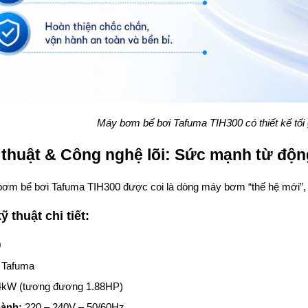
Máy bơm bể bơi Tafuma TIH300 có thiết kế tối 
thuật & Công nghệ lõi: Sức mạnh từ độn
bơm bể bơi Tafuma TIH300 được coi là dòng máy bơm “thế hệ mới”, h
 thuật chi tiết:
0
Tafuma
4kW (tương đương 1.88HP)
hành:
220 – 240V – 50/60Hz