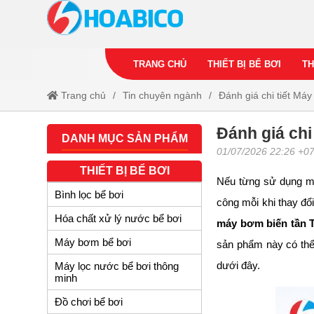
TRANG CHỦ
THIẾT BỊ BỂ BƠI
TH
Trang chủ
Tin chuyên ngành
Đánh giá chi tiết Má
Đánh giá chi
DANH MỤC SẢN PHẨM
01/07/2026 22:26 +0
THIẾT BỊ BỂ BƠI
Nếu từng sử dụng máy
Bình lọc bể bơi
công mỗi khi thay đổ
Hóa chất xử lý nước bể bơi
máy bơm biến tần 
Máy bơm bể bơi
sản phẩm này có thể
dưới đây.
Máy lọc nước bể bơi thông
minh
Đồ chơi bể bơi