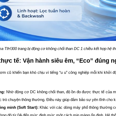
a TIH300 trang bị động cơ không chổi than DC 1 chiều kết hợp hệ th
thực tế: Vận hành siêu êm, “Eco” đúng n
 cũ khiến bạn khó chịu vì tiếng “u u” công nghiệp mỗi khi khởi đ
ng:
Nhờ động cơ DC không chổi than, độ ồn đo được thực tế của m
 trò chuyện thông thường. Điều này giúp đảm bảo sự yên tĩnh cho k
ng minh (Soft Start):
Khác với các dòng máy phổ thông thường có 
ờng độ từ 0A đến mức định mức một cách mịn màng ổn định. Hệ thống