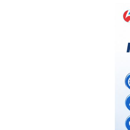
đặt thời gian xông
và nhiệt độ xông.
• Công suất:
9kW/220V/380V
• Xả cặn Tự động
• Bảo hành: 12
tháng
• Đơn vị phân phối:
Hoabico