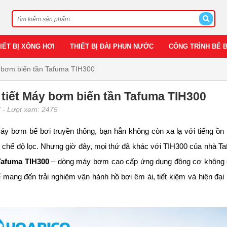
IẾT BỊ XÔNG HƠI
THIẾT BỊ ĐÀI PHUN NƯỚC
CÔNG TRÌNH BỂ 
y bơm biến tần Tafuma TIH300
 tiết Máy bơm biến tần Tafuma TIH300
7
- Lượt xem: 2475
 bơm bể bơi truyền thống, bạn hẳn không còn xa lạ với tiếng ồn k
i chế độ lọc. Nhưng giờ đây, mọi thứ đã khác với TIH300 của nhà Tafu
Tafuma TIH300
– dòng máy bơm cao cấp ứng dụng động cơ không ch
 mang đến trải nghiệm vận hành hồ bơi êm ái, tiết kiệm và hiện đ