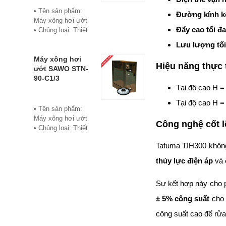
• Bảo hành: 12
• Tên sản phẩm:
Đường kính kế
tháng
Máy xông hơi ướt
• Đơn vị phân phối:
Đẩy cao tối đa
• Chủng loại: Thiết
Hoabico
bị xông hơi
Lưu lượng tối
• Thương hiệu:
Sawo
Máy xông hơi
Hiệu năng thực 
• Xuất xứ:
ướt SAWO STN-
Philippine
90-C1/3
Tại độ cao H 
• Model: STN-60-
C1/3
Tại độ cao H 
• Có bảng điều
• Tên sản phẩm:
khiển điện tử hiển
Máy xông hơi ướt
Công nghệ cốt l
thị số, cho phép cài
• Chủng loại: Thiết
đặt thời gian xông
bị xông hơi
Tafuma TIH300 không 
và nhiệt độ xông.
• Thương hiệu:
• Công suất:
Sawo
thủy lực điện áp
và
6Kw/220V/380V
• Xuất xứ:
• Xả cặn Tự động
Philippines
Sự kết hợp này cho 
• Bảo hành: 12
• Model: STN-90-
tháng
C1/3
± 5% công suất
cho 
• Đơn vị phân phối:
• Có bảng điều
Hoabico
công suất cao để rửa
khiển điện tử hiển
thị số, cho phép cài