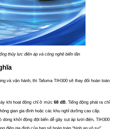
ống thủy lực điện áp và công nghệ biến tần
ghĩa
ộng và vận hành, thì Tafuma TIH300 sẽ thay đổi hoàn toàn
áy khi hoạt động chỉ ở mức
68 dB
. Tiếng động phát ra chỉ
hông gian gia đình hoặc các khu nghỉ dưỡng cao cấp.
dòng khởi động đột biến dễ gây sụt áp lưới điện, TIH300
 điện gia đình của bạn sẽ hoàn toàn “bình an vô sự”.