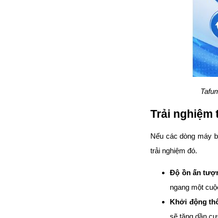
Tafum
Trải nghiệm 
Nếu các dòng máy bơm
trải nghiệm đó.
Độ ồn ấn tượ
ngang một cuộc
Khởi động thô
sẽ tăng dần cư