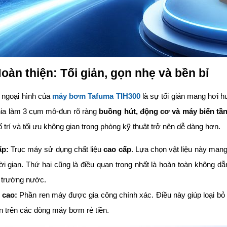
Hoàn thiện: Tối giản, gọn nhẹ và bền bỉ
 ngoại hình của
máy bơm Tafuma TIH300
là sự tối giản mang hơi 
chia làm 3 cụm mô-đun rõ ràng
buồng hút, động cơ và máy biến tầ
bố trí và tối ưu không gian trong phòng kỹ thuật trở nên dễ dàng hơn.
ấp:
Trục máy sử dụng chất liệu
cao cấp
. Lựa chọn vật liệu này mang 
i gian. Thứ hai cũng là điều quan trọng nhất là hoàn toàn không dẫn 
 trường nước.
 cao:
Phần ren máy được gia công chính xác. Điều này giúp loại bỏ h
n trên các dòng máy bơm rẻ tiền.