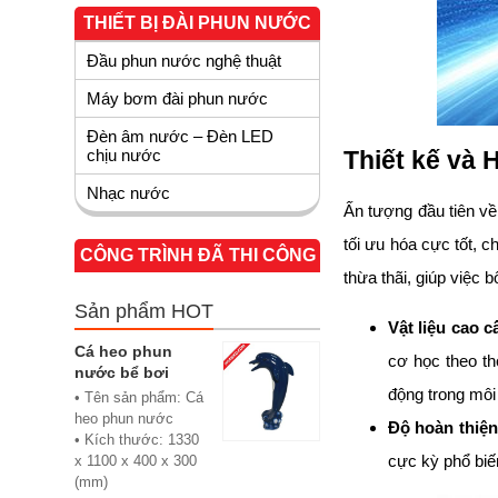
THIẾT BỊ ĐÀI PHUN NƯỚC
Đầu phun nước nghệ thuật
Máy bơm đài phun nước
Đèn âm nước – Đèn LED
chịu nước
Thiết kế và 
Nhạc nước
Ấn tượng đầu tiên về
tối ưu hóa cực tốt, 
CÔNG TRÌNH ĐÃ THI CÔNG
thừa thãi, giúp việc 
Sản phẩm HOT
Vật liệu cao c
Cá heo phun
cơ học theo thờ
nước bể bơi
động trong môi
• Tên sản phẩm: Cá
heo phun nước
Độ hoàn thiện
• Kích thước: 1330
cực kỳ phổ biế
x 1100 x 400 x 300
(mm)