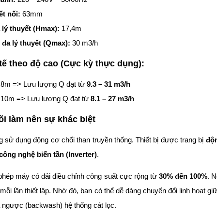
t nối:
63mm
 lý thuyết (Hmax):
17,4m
 đa lý thuyết (Qmax):
30 m3/h
tế theo độ cao (Cực kỳ thực dụng):
= 8m => Lưu lượng Q đạt từ
9.3 – 31 m3/h
= 10m => Lưu lượng Q đạt từ
8.1 – 27 m3/h
õi làm nên sự khác biệt
sử dụng động cơ chổi than truyền thống. Thiết bị được trang bị
độn
công nghệ biến tần (Inverter)
.
phép máy có dải điều chỉnh công suất cực rộng từ
30% đến 100%
. N
mỗi lần thiết lập. Nhờ đó, bạn có thể dễ dàng chuyển đổi linh hoạt 
 ngược (backwash) hệ thống cát lọc.