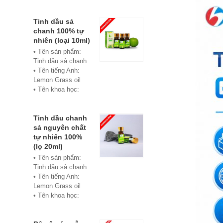
• Màu sắc: xanh
• Vật liệu:
Composite
Tinh dầu sả
• Phân phối:
chanh 100% tự
Hoabico
nhiên (loại 10ml)
• Tên sản phẩm:
Tinh dầu sả chanh
• Tên tiếng Anh:
Lemon Grass oil
• Tên khoa học:
Cymbopogon
flexuosus
• Chủng loại: Thiết
Tinh dầu chanh
bị xông hơi
sả nguyên chất
• Thành phần chiết
tự nhiên 100%
xuất: lá
(lọ 20ml)
• Phương pháp
• Tên sản phẩm:
chiết xuất: Chưng
Tinh dầu sả chanh
cất hơi nước
• Tên tiếng Anh:
• Hình thức: Chất
Lemon Grass oil
lỏng
• Tên khoa học:
• Màu sắc: Tinh dầu
Cymbopogon
có màu vàng nhạt
flexuosus
• Mùi vị: Mùi chanh