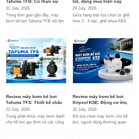
Tafuma TFB: Có thực sự
tốt, đáng mua hiện nay
đáng mua trong phân khúc
31 July, 2026
29 July, 2026
phổ thông?
Trong thời gian gần đây, máy
Giữa hàng loạt lựa chọn từ ghế
bơm bể bơi Tafuma TFB nổi lên
Inox 2 - 4 bậc, ghế nhựa ABS
như một lựa chọn đáng chú ý
cao cấp đến các dòng
trong...
Composite...
Review máy bơm bể bơi
Review máy bơm bể bơi
Tafuma TFS: Thiết kế chắc
Kripsol KSE: Động cơ êm,
chắn, vận hành ổn định,
bền bỉ, có xứng đáng với
22 July, 2026
20 July, 2026
đáng cân nhắc cho hồ bơi
danh tiếng từ Tây Ban Nha?
Trong phân khúc máy bơm dành
Khi lựa chọn máy bơm cho bể
gia đình
cho hồ bơi gia đình và các công
bơi, người dùng thường quan
trình quy mô nhỏ, Tafuma TFS
tâm nhiều hơn đến độ bền, khả...
đang nhận...