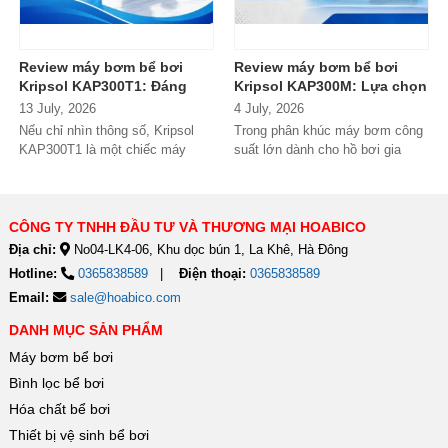
Review máy bơm bể bơi
Review máy bơm bể bơi
Kripsol KAP300T1: Đáng
Kripsol KAP300M: Lựa chọn
đầu tư cho hồ bơi thương
đáng tiền cho hồ bơi
13 July, 2026
4 July, 2026
mại?
thương mại?
Nếu chỉ nhìn thông số, Kripsol
Trong phân khúc máy bơm công
KAP300T1 là một chiếc máy
suất lớn dành cho hồ bơi gia
bơm 3HP khá "bình thường"
đình cao cấp và hồ bơi kinh
trong phân...
doanh,...
CÔNG TY TNHH ĐẦU TƯ VÀ THƯƠNG MẠI HOABICO
Địa chỉ:
No04-LK4-06, Khu dọc bún 1, La Khê, Hà Đông
Hotline:
0365838589
Điện thoại:
0365838589
Email:
sale@hoabico.com
DANH MỤC SẢN PHẨM
Máy bơm bể bơi
Bình lọc bể bơi
Hóa chất bể bơi
Thiết bị vệ sinh bể bơi