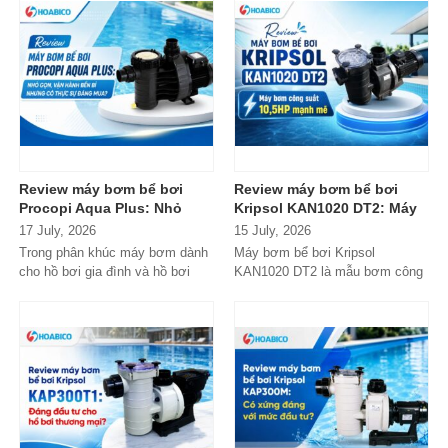
Review máy bơm bể bơi
Review máy bơm bể bơi
Procopi Aqua Plus: Nhỏ
Kripsol KAN1020 DT2: Máy
gọn, vận hành bền bỉ
bơm công suất lớn có đáng
17 July, 2026
15 July, 2026
nhưng có thực sự đáng
đầu tư?
Trong phân khúc máy bơm dành
Máy bơm bể bơi Kripsol
mua?
cho hồ bơi gia đình và hồ bơi
KAN1020 DT2 là mẫu bơm công
mini, Procopi Aqua Plus là cái
suất lớn đến từ thương hiệu
tên xuất...
Kripsol (Tây Ban...