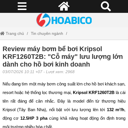
Trang chủ
Tin chuyên ngành
Review máy bơm bể bơi Kripsol KRF1260T2B: "Cỗ máy" lưu lượng lớn
Review máy bơm bể bơi Kripsol
KRF1260T2B: "Cỗ máy" lưu lượng lớn
dành cho hồ bơi kinh doanh
dành cho hồ bơi kinh doanh
03/07/2026 10:11 +07
- Lượt xem: 2968
Nếu đang tìm một máy bơm công suất lớn cho hồ bơi khách sạn,
resort hoặc hệ thống lọc thương mại,
Kripsol KRF1260T2B
là cái
tên rất đáng để cân nhắc. Đây là model đến từ thương hiệu
Kripsol (Tây Ban Nha), nổi bật với lưu lượng lên tới
132 m³/h
,
động cơ
12.5HP 3 pha
cùng khả năng hoạt động ổn định trong
môi trường nhiều hóa chất.