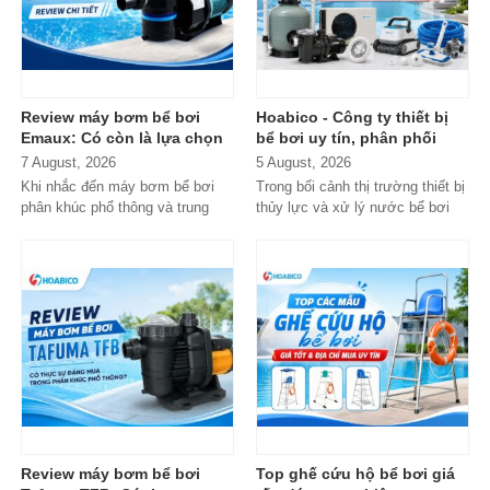
Review máy bơm bể bơi
Hoabico - Công ty thiết bị
Emaux: Có còn là lựa chọn
bể bơi uy tín, phân phối
đáng mua?
chính hãng toàn quốc
7 August, 2026
5 August, 2026
Khi nhắc đến máy bơm bể bơi
Trong bối cảnh thị trường thiết bị
phân khúc phổ thông và trung
thủy lực và xử lý nước bể bơi
cấp, Emaux gần như luôn nằm
xuất hiện tràn lan...
trong danh...
Review máy bơm bể bơi
Top ghế cứu hộ bể bơi giá