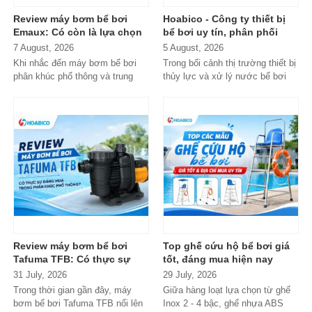
Review máy bơm bể bơi
Hoabico - Công ty thiết bị
Emaux: Có còn là lựa chọn
bể bơi uy tín, phân phối
đáng mua?
chính hãng toàn quốc
7 August, 2026
5 August, 2026
Khi nhắc đến máy bơm bể bơi
Trong bối cảnh thị trường thiết bị
phân khúc phổ thông và trung
thủy lực và xử lý nước bể bơi
cấp, Emaux gần như luôn nằm
xuất hiện tràn lan...
trong danh...
Review máy bơm bể bơi
Top ghế cứu hộ bể bơi giá
Tafuma TFB: Có thực sự
tốt, đáng mua hiện nay
đáng mua trong phân khúc
31 July, 2026
29 July, 2026
phổ thông?
Trong thời gian gần đây, máy
Giữa hàng loạt lựa chọn từ ghế
bơm bể bơi Tafuma TFB nổi lên
Inox 2 - 4 bậc, ghế nhựa ABS