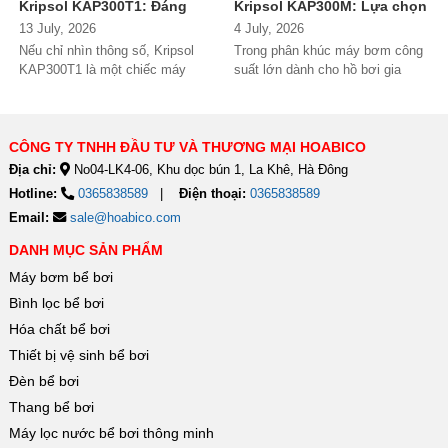
Kripsol KAP300T1: Đáng
Kripsol KAP300M: Lựa chọn
đầu tư cho hồ bơi thương
đáng tiền cho hồ bơi
13 July, 2026
4 July, 2026
mại?
thương mại?
Nếu chỉ nhìn thông số, Kripsol
Trong phân khúc máy bơm công
KAP300T1 là một chiếc máy
suất lớn dành cho hồ bơi gia
bơm 3HP khá "bình thường"
đình cao cấp và hồ bơi kinh
trong phân...
doanh,...
CÔNG TY TNHH ĐẦU TƯ VÀ THƯƠNG MẠI HOABICO
Địa chỉ:
No04-LK4-06, Khu dọc bún 1, La Khê, Hà Đông
Hotline:
0365838589
Điện thoại:
0365838589
Email:
sale@hoabico.com
DANH MỤC SẢN PHẨM
Máy bơm bể bơi
Bình lọc bể bơi
Hóa chất bể bơi
Thiết bị vệ sinh bể bơi
Đèn bể bơi
Thang bể bơi
Máy lọc nước bể bơi thông minh