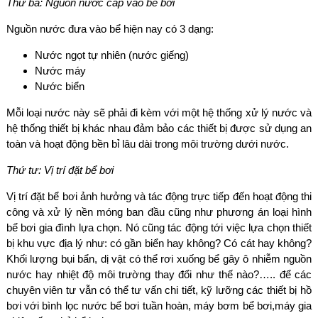
Thứ ba: Nguồn nước cấp vào bể bơi
Nguồn nước đưa vào bể hiện nay có 3 dạng:
Nước ngọt tự nhiên (nước giếng)
Nước máy
Nước biển
Mỗi loại nước này sẽ phải đi kèm với một hệ thống xử lý nước và
hệ thống thiết bị khác nhau đảm bảo các thiết bị được sử dụng an
toàn và hoạt động bền bỉ lâu dài trong môi trường dưới nước.
Thứ tư: Vị trí đặt bể bơi
Vị trí đặt bể bơi ảnh hưởng và tác động trực tiếp đến hoạt động thi
công và xử lý nền móng ban đầu cũng như phương án loại hình
bể bơi gia đình lựa chọn. Nó cũng tác động tới việc lựa chọn thiết
bị khu vực địa lý như: có gần biển hay không? Có cát hay không?
Khối lượng bụi bẩn, dị vật có thể rơi xuống bể gây ô nhiễm nguồn
nước hay nhiệt độ môi trường thay đổi như thế nào?….. để các
chuyên viên tư vẫn có thể tư vấn chi tiết, kỹ lưỡng các thiết bị hồ
bơi với bình lọc nước bể bơi tuần hoàn, máy bơm bể bơi,máy gia