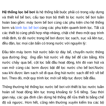
Hệ thống lọc bể bơi
là hệ thống bắt buộc phải có trong xây dựng
và thiết kế bể bơi, cấu tạo trọn bộ thiết bị lọc nước bể bơi tuần
hoàn bao gồm: máy bơm bể bơi cùng các phụ kiện cho hệ thống
bơm và
bình lọc bể bơi
cùng các phụ kiện quanh bình lọc. Tất cả
các thiết bị cùng phối hợp nhịp nhàng, chặt chẽ theo một quy trình
nhất định, từ đó nước trong bể bơi được lọc sạch, sục xả liên tục,
đều đặn, lọc mọi cặn bẩn có trong nước với nguyên lý:
Đầu tiên máy bơm hút nước bẩn từ đáy bể, chuyển nước thông
qua đường ống; ống dẫn hút nước về đáy bể để cân bằng. Khi
nước chảy qua bể, cột lọc bắt đầu hoạt động, khi đó van hút và
van mở cùng các bơm được bật để lọc nước cho bể bơi.Nước
sau khi được làm sạch sẽ đi qua ống hút nước sạch để trở về bể
bơi. Theo đó, một quy trình lọc mới sẽ tiếp tục được bắt đầu.
Thông thường hệ thống lọc nước bể bơi với thiết bị lọc nước tuần
hoàn sẽ hoạt động liên tục trong khoảng từ 5-6 tiếng. Sau thời
gian này, các gia đình cần dừng hệ thống để rửa thiết bị bằng chế
độ xả ngược. Hơn hết, cũng nên thường xuyên kiểm tra các bộ