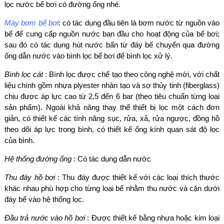
lọc nước bể bơi có đường ống nhé.
Máy bơm bể bơi
: có tác dụng đầu tiên là bơm nước từ nguồn vào
bể để cung cấp nguồn nước ban đầu cho hoạt động của bể bơi;
sau đó có tác dụng hút nước bẩn từ đáy bể chuyển qua đường
ống dẫn nước vào bình lọc bể bơi để bình lọc xử lý.
Bình lọc cát
: Bình lọc được chế tạo theo công nghệ mới, với chất
liệu chính gồm nhựa plyester nhân tạo và sợ thủy tinh (fiberglass)
chịu được áp lực cao từ 2,5 đến 6 bar (theo tiêu chuẩn từng loại
sản phẩm). Ngoài khả năng thay thế thiết bị lọc một cách đơn
giản, có thiết kế các tính năng sục, rửa, xả, rửa ngược, đồng hồ
theo dõi áp lực trong bình, có thiết kế ống kính quan sát độ lọc
của bình.
Hệ thống đường ống
: Có tác dụng dẫn nước
Thu đáy hồ bơi
: Thu đáy được thiết kế với các loại thích thước
khác nhau phù hợp cho từng loại bể nhằm thu nước và cặn dưới
đáy bể vào hệ thống lọc.
Đầu trả nước vào hồ bơi
: Được thiết kế bằng nhựa hoặc kim loại