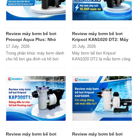
Review máy bơm bể bơi
Review máy bơm bể bơi
Procopi Aqua Plus: Nhỏ
Kripsol KAN1020 DT2: Máy
gọn, vận hành bền bỉ
bơm công suất lớn có đáng
17 July, 2026
15 July, 2026
nhưng có thực sự đáng
đầu tư?
Trong phân khúc máy bơm dành
Máy bơm bể bơi Kripsol
mua?
cho hồ bơi gia đình và hồ bơi
KAN1020 DT2 là mẫu bơm công
mini, Procopi Aqua Plus là cái
suất lớn đến từ thương hiệu
tên xuất...
Kripsol (Tây Ban...
Review máy bơm bể bơi
Review máy bơm bể bơi