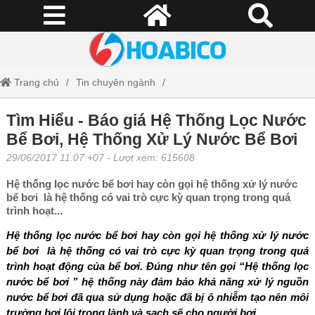
Trang chủ
Tin chuyên ngành
Tìm Hiểu - Báo giá Hệ Thống Lọc Nước Bể Bơi, Hệ Thống Xử Lý
Tìm Hiểu - Báo giá Hệ Thống Lọc Nước
Bể Bơi, Hệ Thống Xử Lý Nước Bể Bơi
Nước Bể Bơi
29/06/2017 11:07 +07
- Lượt xem: 615608
Hệ thống lọc nước bể bơi hay còn gọi hệ thống xử lý nước
bể bơi là hệ thống có vai trò cực kỳ quan trọng trong quá
trình hoạt...
Hệ thống lọc nước bể bơi hay còn gọi hệ thống xử lý nước
bể bơi là hệ thống có vai trò cực kỳ quan trọng trong quá
trình hoạt động của bể bơi. Đúng như tên gọi “Hệ thống lọc
nước bể bơi ” hệ thống này đảm bảo khả năng xử lý nguồn
nước bể bơi đã qua sử dụng hoặc đã bị ô nhiễm tạo nên môi
trường bơi lội trong lành và sạch sẽ cho người bơi