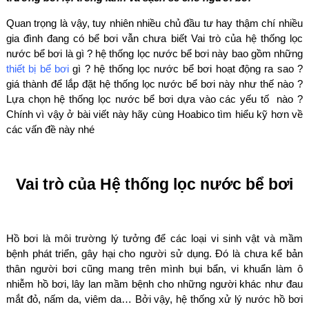
Quan trọng là vậy, tuy nhiên nhiều chủ đầu tư hay thậm chí nhiều
gia đình đang có bể bơi vẫn chưa biết Vai trò của hệ thống lọc
nước bể bơi là gì ? hệ thống lọc nước bể bơi này bao gồm những
thiết bị bể bơi
gì ? hệ thống lọc nước bể bơi hoạt động ra sao ?
giá thành để lắp đặt hệ thống lọc nước bể bơi này như thế nào ?
Lựa chọn hệ thống lọc nước bể bơi dựa vào các yếu tố nào ?
Chính vì vậy ở bài viết này hãy cùng Hoabico tìm hiểu kỹ hơn về
các vấn đề này nhé
Vai trò của Hệ thống lọc nước bể bơi
Hồ bơi là môi trường lý tưởng để các loại vi sinh vật và mầm
bệnh phát triển, gây hại cho người sử dụng. Đó là chưa kể bản
thân người bơi cũng mang trên mình bụi bẩn, vi khuẩn làm ô
nhiễm hồ bơi, lây lan mầm bệnh cho những người khác như đau
mắt đỏ, nấm da, viêm da… Bởi vậy, hệ thống xử lý nước hồ bơi