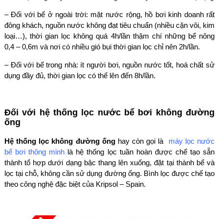
– Đối với bể ở ngoài trời: mặt nước rộng, hồ bơi kinh doanh rất
đông khách, nguồn nước không đạt tiêu chuẩn (nhiều cặn vôi, kim
loại…), thời gian lọc không quá 4h/lần thậm chí những bể nông
0,4 – 0,6m và nơi có nhiều gió bụi thời gian lọc chỉ nên 2h/lần.
– Đối với bể trong nhà: ít người bơi, nguồn nước tốt, hoá chất sử
dụng đầy đủ, thời gian lọc có thể lên đến 8h/lần.
Đối với hệ thống lọc nước bể bơi không đường
ống
Hệ thống lọc không đường ống
hay còn gọi là
máy lọc nước
bể bơi thông minh
là hệ thống lọc tuần hoàn được chế tạo sẵn
thành tổ hợp dưới dạng bậc thang lên xuống, đặt tại thành bể và
lọc tại chỗ, không cần sử dụng đường ống. Bình lọc được chế tạo
theo công nghệ đặc biệt của Kripsol – Spain.