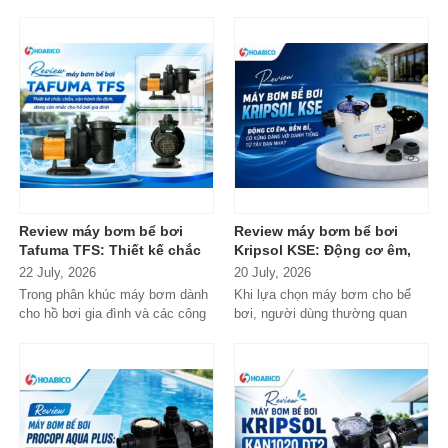
như một lựa chọn đáng chú ý
cao cấp đến các dòng
trong...
Composite...
Review máy bơm bể bơi
Review máy bơm bể bơi
Tafuma TFS: Thiết kế chắc
Kripsol KSE: Động cơ êm,
chắn, vận hành ổn định,
bền bỉ, có xứng đáng với
22 July, 2026
20 July, 2026
đáng cân nhắc cho hồ bơi
danh tiếng từ Tây Ban Nha?
Trong phân khúc máy bơm dành
Khi lựa chọn máy bơm cho bể
gia đình
cho hồ bơi gia đình và các công
bơi, người dùng thường quan
trình quy mô nhỏ, Tafuma TFS
tâm nhiều hơn đến độ bền, khả...
đang nhận...