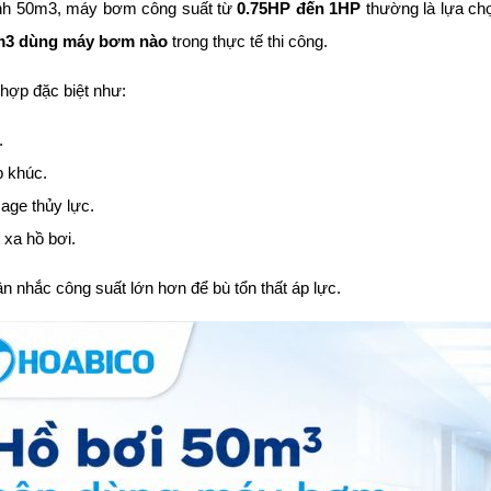
đình 50m3, máy bơm công suất từ
0.75HP đến 1HP
thường là lựa chọ
m3 dùng máy bơm nào
trong thực tế thi công.
hợp đặc biệt như:
.
p khúc.
age thủy lực.
xa hồ bơi.
n nhắc công suất lớn hơn để bù tổn thất áp lực.