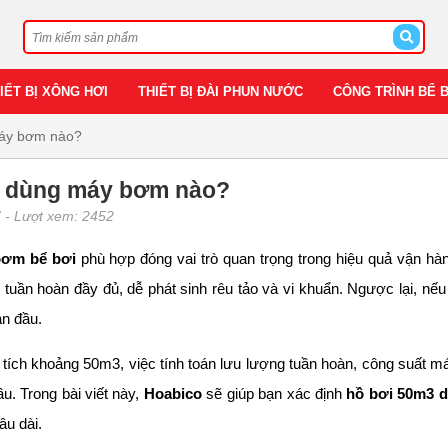
IẾT BỊ XÔNG HƠI
THIẾT BỊ ĐÀI PHUN NƯỚC
CÔNG TRÌNH BỂ 
áy bơm nào?
3 dùng máy bơm nào?
7
- Lượt xem: 2452
ơm bể bơi
phù hợp đóng vai trò quan trọng trong hiệu quả vận h
tuần hoàn đầy đủ, dễ phát sinh rêu tảo và vi khuẩn. Ngược lại, n
an đầu.
ể tích khoảng 50m3, việc tính toán lưu lượng tuần hoàn, công suất m
u. Trong bài viết này,
Hoabico
sẽ giúp bạn xác định
hồ bơi 50m3 
âu dài.