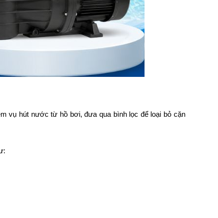
ệm vụ hút nước từ hồ bơi, đưa qua bình lọc để loại bỏ cặn
ư: