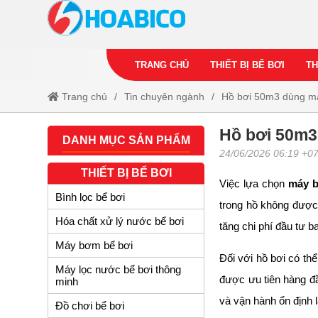
TRANG CHỦ
THIẾT BỊ BỂ BƠI
TH
Trang chủ
Tin chuyên ngành
Hồ bơi 50m3 dùng m
Hồ bơi 50m
DANH MỤC SẢN PHẨM
24/06/2026 06:19 +0
THIẾT BỊ BỂ BƠI
Việc lựa chọn
máy b
Bình lọc bể bơi
trong hồ không được 
Hóa chất xử lý nước bể bơi
tăng chi phí đầu tư b
Máy bơm bể bơi
Đối với hồ bơi có th
Máy lọc nước bể bơi thông
được ưu tiên hàng đầ
minh
và vận hành ổn định l
Đồ chơi bể bơi