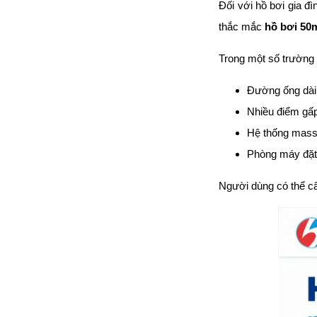
Đối với hồ bơi gia 
đặt thời gian xông
và nhiệt độ xông.
thắc mắc
hồ bơi 50
• Công suất:
9kW/220V/380V
Trong một số trường 
• Xả cặn Tự động
• Bảo hành: 12
Đường ống dài
tháng
• Đơn vị phân phối:
Nhiều điểm gấ
Hoabico
Hệ thống mass
Phòng máy đặt 
Người dùng có thể câ