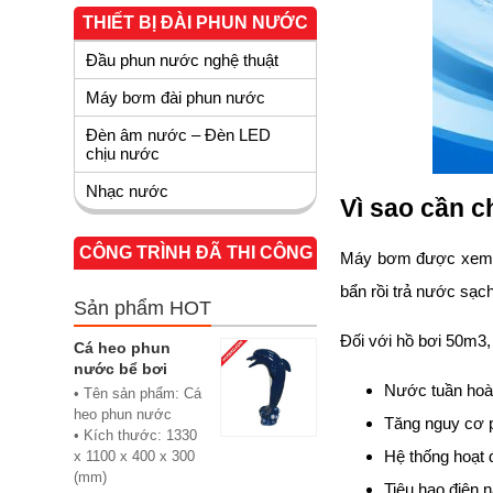
THIẾT BỊ ĐÀI PHUN NƯỚC
Đầu phun nước nghệ thuật
Máy bơm đài phun nước
Đèn âm nước – Đèn LED
chịu nước
Nhạc nước
Vì sao cần 
CÔNG TRÌNH ĐÃ THI CÔNG
Máy bơm được xem là 
bẩn rồi trả nước sạch 
Sản phẩm HOT
Đối với hồ bơi 50m3,
Cá heo phun
nước bể bơi
Nước tuần hoà
• Tên sản phẩm: Cá
heo phun nước
Tăng nguy cơ ph
• Kích thước: 1330
Hệ thống hoạt độ
x 1100 x 400 x 300
(mm)
Tiêu hao điện n