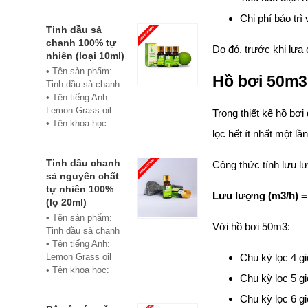
• Màu sắc: xanh
• Vật liệu:
Chi phí bảo trì
Composite
Tinh dầu sả
• Phân phối:
chanh 100% tự
Do đó, trước khi lựa
Hoabico
nhiên (loại 10ml)
• Tên sản phẩm:
Hồ bơi 50m3
Tinh dầu sả chanh
• Tên tiếng Anh:
Lemon Grass oil
Trong thiết kế hồ bơ
• Tên khoa học:
lọc hết ít nhất một lầ
Cymbopogon
flexuosus
• Chủng loại: Thiết
Tinh dầu chanh
Công thức tính lưu 
bị xông hơi
sả nguyên chất
• Thành phần chiết
tự nhiên 100%
Lưu lượng (m3/h) = 
xuất: lá
(lọ 20ml)
• Phương pháp
• Tên sản phẩm:
Với hồ bơi 50m3:
chiết xuất: Chưng
Tinh dầu sả chanh
cất hơi nước
• Tên tiếng Anh:
• Hình thức: Chất
Chu kỳ lọc 4 gi
Lemon Grass oil
lỏng
• Tên khoa học:
Chu kỳ lọc 5 gi
• Màu sắc: Tinh dầu
Cymbopogon
có màu vàng nhạt
flexuosus
Chu kỳ lọc 6 gi
• Mùi vị: Mùi chanh