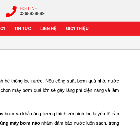
HOTLINE
0365838589
BƠI
TIN TỨC
LIÊN HỆ
GIỚI THIỆU
ành hệ thống lọc nước. Nếu công suất bơm quá nhỏ, nước
ếu chọn máy bơm quá lớn sẽ gây lãng phí điện năng và làm
áy bơm và khả năng tương thích với bình lọc là yếu tố cần
dùng máy bơm nào
nhằm đảm bảo nước luôn sạch, trong