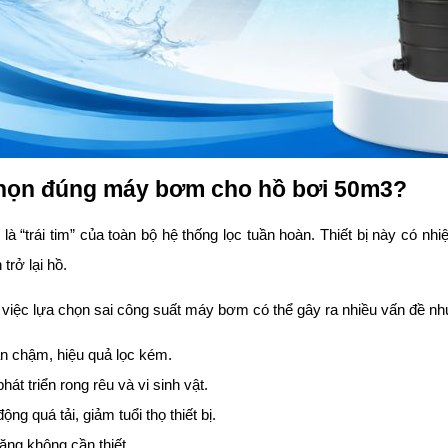
chọn đúng máy bơm cho hồ bơi 50m3?
“trái tim” của toàn bộ hệ thống lọc tuần hoàn. Thiết bị này có nhi
trở lại hồ.
 việc lựa chọn sai công suất máy bơm có thể gây ra nhiều vấn đề nh
n chậm, hiệu quả lọc kém.
át triển rong rêu và vi sinh vật.
ng quá tải, giảm tuổi thọ thiết bị.
ăng không cần thiết.