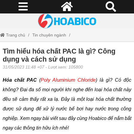
Trang chủ
Tin chuyên ngành
Tìm hiểu hóa chất PAC là gì? Công dụng và cách sử dụng
Tìm hiểu hóa chất PAC là gì? Công
dụng và cách sử dụng
31/05/2023 11:48 +07
- Lượt xem: 105800
Hóa chất PAC
(
Poly Aluminium Chloride
) là gì? Có độc
không? Đại đa số mọi người khi nghe đến loại hóa chất này
đều sẽ cảm thấy rất xa lạ. Đây là một loại hóa chất thường
được sử dụng để xử lý nước bể bơi hay nước trong công
nghiệp. Xem ngay bài viết sau đây cùng Hoabico để nắm bắt
ngay các thông tin hữu ích nhé!