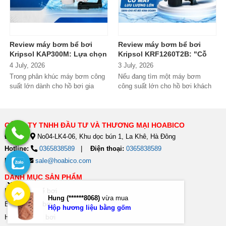
Review máy bơm bể bơi
Review máy bơm bể bơi
Kripsol KAP300M: Lựa chọn
Kripsol KRF1260T2B: "Cỗ
đáng tiền cho hồ bơi
máy" lưu lượng lớn dành
4 July, 2026
3 July, 2026
thương mại?
cho hồ bơi kinh doanh
Trong phân khúc máy bơm công
Nếu đang tìm một máy bơm
suất lớn dành cho hồ bơi gia
công suất lớn cho hồ bơi khách
đình cao cấp và hồ bơi kinh
sạn, resort hoặc hệ thống lọc...
doanh,...
CÔNG TY TNHH ĐẦU TƯ VÀ THƯƠNG MẠI HOABICO
Địa chỉ:
No04-LK4-06, Khu dọc bún 1, La Khê, Hà Đông
Hotline:
0365838589
Điện thoại:
0365838589
Email:
sale@hoabico.com
DANH MỤC SẢN PHẨM
Máy bơm bể bơi
Hung (******8068)
vừa mua
Bình lọc bể bơi
Hộp hương liệu bằng gốm
Hóa chất bể bơi