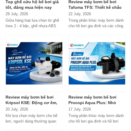
Top ghế cứu hộ bể bơi giá
Review máy bơm bể bơi
tốt, đáng mua hiện nay
Tafuma TFS: Thiết kế chắc
chắn, vận hành ổn định,
29 July, 2026
22 July, 2026
đáng cân nhắc cho hồ bơi
Giữa hàng loạt lựa chọn từ ghế
Trong phân khúc máy bơm dành
gia đình
Inox 2 - 4 bậc, ghế nhựa ABS
cho hồ bơi gia đình và các công
cao cấp đến các dòng
trình quy mô nhỏ, Tafuma TFS
Composite...
đang nhận...
Review máy bơm bể bơi
Review máy bơm bể bơi
Kripsol KSE: Động cơ êm,
Procopi Aqua Plus: Nhỏ
bền bỉ, có xứng đáng với
gọn, vận hành bền bỉ
20 July, 2026
17 July, 2026
danh tiếng từ Tây Ban Nha?
nhưng có thực sự đáng
Khi lựa chọn máy bơm cho bể
Trong phân khúc máy bơm dành
mua?
bơi, người dùng thường quan
cho hồ bơi gia đình và hồ bơi
tâm nhiều hơn đến độ bền, khả...
mini, Procopi Aqua Plus là cái