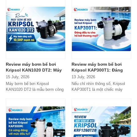
tên xuất...
Review máy bơm bể bơi
Review máy bơm bể bơi
Kripsol KAN1020 DT2: Máy
Kripsol KAP300T1: Đáng
bơm công suất lớn có đáng
đầu tư cho hồ bơi thương
15 July, 2026
13 July, 2026
đầu tư?
mại?
Máy bơm bể bơi Kripsol
Nếu chỉ nhìn thông số, Kripsol
KAN1020 DT2 là mẫu bơm công
KAP300T1 là một chiếc máy
suất lớn đến từ thương hiệu
bơm 3HP khá "bình thường"
Kripsol (Tây Ban...
trong phân...