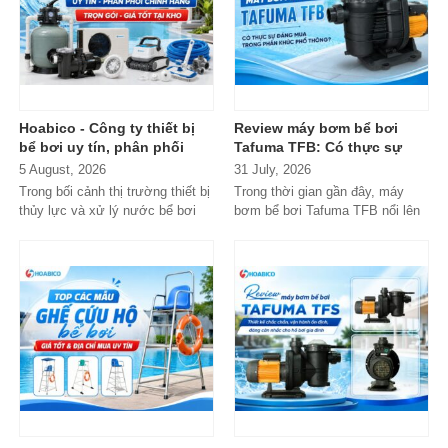
Hoabico - Công ty thiết bị
Review máy bơm bể bơi
bể bơi uy tín, phân phối
Tafuma TFB: Có thực sự
chính hãng toàn quốc
đáng mua trong phân khúc
5 August, 2026
31 July, 2026
phổ thông?
Trong bối cảnh thị trường thiết bị
Trong thời gian gần đây, máy
thủy lực và xử lý nước bể bơi
bơm bể bơi Tafuma TFB nổi lên
xuất hiện tràn lan...
như một lựa chọn đáng chú ý
trong...