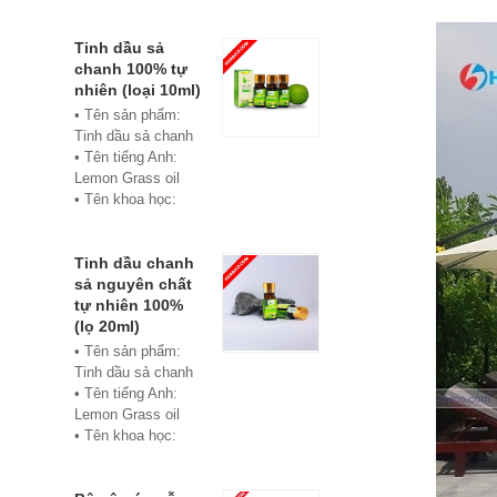
• Màu sắc: xanh
• Vật liệu:
Composite
Tinh dầu sả
• Phân phối:
chanh 100% tự
Hoabico
nhiên (loại 10ml)
• Tên sản phẩm:
Tinh dầu sả chanh
• Tên tiếng Anh:
Lemon Grass oil
• Tên khoa học:
Cymbopogon
flexuosus
• Chủng loại: Thiết
Tinh dầu chanh
bị xông hơi
sả nguyên chất
• Thành phần chiết
tự nhiên 100%
xuất: lá
(lọ 20ml)
• Phương pháp
• Tên sản phẩm:
chiết xuất: Chưng
Tinh dầu sả chanh
cất hơi nước
• Tên tiếng Anh:
• Hình thức: Chất
Lemon Grass oil
lỏng
• Tên khoa học:
• Màu sắc: Tinh dầu
Cymbopogon
có màu vàng nhạt
flexuosus
• Mùi vị: Mùi chanh