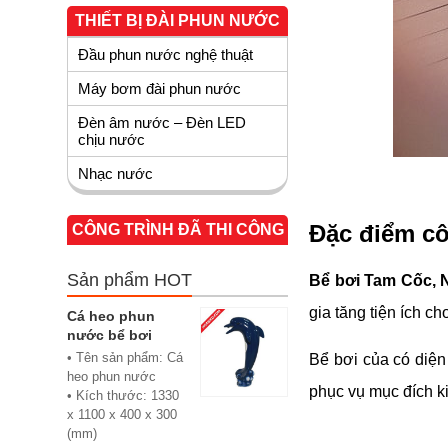
THIẾT BỊ ĐÀI PHUN NƯỚC
Đầu phun nước nghệ thuật
Máy bơm đài phun nước
Đèn âm nước – Đèn LED
chịu nước
Nhạc nước
Đặc điểm cô
CÔNG TRÌNH ĐÃ THI CÔNG
Sản phẩm HOT
Bể bơi Tam Cốc, 
gia tăng tiện ích c
Cá heo phun
nước bể bơi
• Tên sản phẩm: Cá
Bể bơi của có diện
heo phun nước
phục vụ mục đích k
• Kích thước: 1330
x 1100 x 400 x 300
(mm)