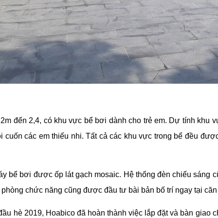
,2m đến 2,4, có khu vực bể bơi dành cho trẻ em. Dự tính khu v
lôi cuốn các em thiếu nhi. Tất cả các khu vực trong bể đều đượ
áy bể bơi được ốp lát gạch mosaic. Hệ thống đèn chiếu sáng c
ực phòng chức năng cũng được đầu tư bài bản bố trí ngay tại căn
ầu hè 2019, Hoabico đã hoàn thành việc lắp đặt và bàn giao cho