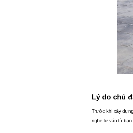
đặt thời gian xông
và nhiệt độ xông.
• Công suất:
9kW/220V/380V
• Xả cặn Tự động
• Bảo hành: 12
tháng
• Đơn vị phân phối:
Hoabico
Lý do chủ đ
Trước khi xây dựng 
nghe tư vấn từ bạn 