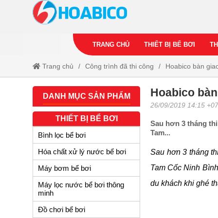
TRANG CHỦ
THIẾT BỊ BỂ BƠI
TH
Trang chủ
Công trình đã thi công
Hoabico bàn giao
Hoabico bàn 
DANH MỤC SẢN PHẨM
26/09/2019 14:15 +0
THIẾT BỊ BỂ BƠI
Sau hơn 3 tháng th
Tam...
Bình lọc bể bơi
Hóa chất xử lý nước bể bơi
Sau hơn 3 tháng th
Tam Cốc Ninh Bình. 
Máy bơm bể bơi
du khách khi ghé t
Máy lọc nước bể bơi thông
minh
Đồ chơi bể bơi