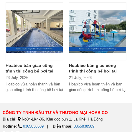
Hoabico bàn giao công
Hoabico bàn giao công
trình thi công bể bơi tại
trình thi công bể bơi tại
Ninh Bình
Tiền Giang
23 July, 2026
21 July, 2026
Hoabico vừa hoàn thành và bàn
Hoabico vừa hoàn thiện và bàn
giao công trình thi công bể bơi tại
giao công trình thi công bể bơi tại
Ninh Bình, đánh dấu thêm một...
Tiền Giang với thiết kế hiện...
CÔNG TY TNHH ĐẦU TƯ VÀ THƯƠNG MẠI HOABICO
Địa chỉ:
No04-LK4-06, Khu dọc bún 1, La Khê, Hà Đông
Hotline:
0365838589
Điện thoại:
0365838589