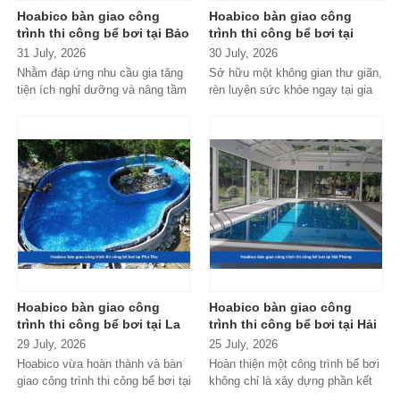
Hoabico bàn giao công
Hoabico bàn giao công
trình thi công bể bơi tại Bảo
trình thi công bể bơi tại
Lộc - Lâm Đồng
Thạch Thất - Hà Nội
31 July, 2026
30 July, 2026
Nhằm đáp ứng nhu cầu gia tăng
Sở hữu một không gian thư giãn,
tiện ích nghỉ dưỡng và nâng tầm
rèn luyện sức khỏe ngay tại gia
không gian sống giữa thiên...
đình hay khu nghỉ dưỡng gia...
Hoabico bàn giao công
Hoabico bàn giao công
trình thi công bể bơi tại La
trình thi công bể bơi tại Hải
Phủ - Phú Thọ
Phòng
29 July, 2026
25 July, 2026
Hoabico vừa hoàn thành và bàn
Hoàn thiện một công trình bể bơi
giao công trình thi công bể bơi tại
không chỉ là xây dựng phần kết
La Phủ - Phú Thọ, đáp ứng...
cấu mà còn phải đảm bảo...