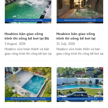
Hoabico bàn giao công
Hoabico bàn giao công
trình thi công bể bơi tại Đà
trình thi công bể bơi tại
Nẵng
quận 1, HCM
3 August, 2026
31 July, 2026
Hoabico vừa hoàn thành và bàn
Hoabico vừa hoàn thiện và bàn
giao công trình thi công bể bơi tại
giao công trình thi công bể bơi tại
Đà Nẵng với hệ thống thiết...
quận 1, HCM với thiết kế...