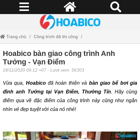
Trang chủ
Công trình đã thi công
Hoabico bàn giao công trình Anh Tưởng - Vạn Điểm
Hoabico bàn giao công trình Anh
Tưởng - Vạn Điểm
18/11/2020 09:12 +07
- Lượt xem: 56303
Vừa qua,
Hoabico
đã hoàn thiện và
bàn giao bể bơi gia
đình anh Tưởng tại Vạn Điểm, Thường Tín
. Hãy cùng
điểm qua về đặc điểm của công trình này cũng như ngắn
nhìn vẻ đẹp tuyệt vời của nó nhé!