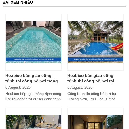
BÀI XEM NHIỀU
Hoabico bàn giao công
Hoabico bàn giao công
trình thi công bể bơi trong
trình thi công bể bơi tại
nhà tại Hà Nội
Lương Sơn, Phú Thọ
6 August, 2026
5 August, 2026
Hoabico tiếp tục khẳng định năng
Công trình thi công bể bơi tại
lực thi công với dự án công trình
Lương Sơn, Phú Thọ là một
thi công bể bơi trong nhà...
trong những dự án nổi bật do
Hoabico...