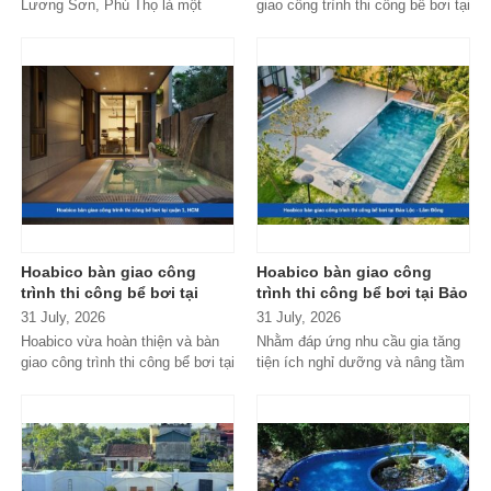
Lương Sơn, Phú Thọ là một
giao công trình thi công bể bơi tại
trong những dự án nổi bật do
Đà Nẵng với hệ thống thiết...
Hoabico...
Hoabico bàn giao công
Hoabico bàn giao công
trình thi công bể bơi tại
trình thi công bể bơi tại Bảo
quận 1, HCM
Lộc - Lâm Đồng
31 July, 2026
31 July, 2026
Hoabico vừa hoàn thiện và bàn
Nhằm đáp ứng nhu cầu gia tăng
giao công trình thi công bể bơi tại
tiện ích nghỉ dưỡng và nâng tầm
quận 1, HCM với thiết kế...
không gian sống giữa thiên...