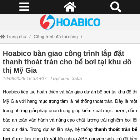
Trang chủ
Công trình đã thi công
Hoabico bàn giao công trình lắp đặt thanh thoát tràn cho bể bơi tại khu
Hoabico bàn giao công trình lắp đặt
thanh thoát tràn cho bể bơi tại khu đô
đô thị Mỹ Gia
thị Mỹ Gia
10/06/2026 16:33 +07
- Lượt xem: 3505
Hoabico tiếp tục hoàn thiện và bàn giao dự án bể bơi tại khu đô thị
Mỹ Gia với hạng mục trọng tâm là hệ thống thoát tràn. Đây là một
trong những giải pháp quan trọng giúp kiểm soát mực nước, đảm
bảo an toàn vận hành và nâng cao chất lượng trải nghiệm bơi lội
cho cư dân. Trong dự án lần này, hệ thống
thanh thoát tràn bể
bơi
được lựa chọn từ vật liệu nhựa ABS nguyên sinh, có độ bền