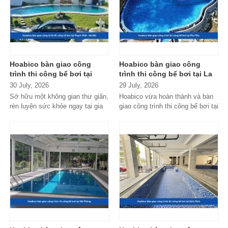
Hoabico bàn giao công
Hoabico bàn giao công
trình thi công bể bơi tại
trình thi công bể bơi tại La
Thạch Thất - Hà Nội
Phủ - Phú Thọ
30 July, 2026
29 July, 2026
Sở hữu một không gian thư giãn,
Hoabico vừa hoàn thành và bàn
rèn luyện sức khỏe ngay tại gia
giao công trình thi công bể bơi tại
đình hay khu nghỉ dưỡng gia...
La Phủ - Phú Thọ, đáp ứng...