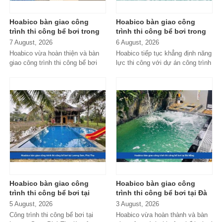
Hoabico bàn giao công
Hoabico bàn giao công
trình thi công bể bơi trong
trình thi công bể bơi trong
nhà tại KĐT The Manor
nhà tại Hà Nội
7 August, 2026
6 August, 2026
Hoabico vừa hoàn thiện và bàn
Hoabico tiếp tục khẳng định năng
giao công trình thi công bể bơi
lực thi công với dự án công trình
trong nhà tại KĐT The Manor,
thi công bể bơi trong nhà...
đáp ứng...
Hoabico bàn giao công
Hoabico bàn giao công
trình thi công bể bơi tại
trình thi công bể bơi tại Đà
Lương Sơn, Phú Thọ
Nẵng
5 August, 2026
3 August, 2026
Công trình thi công bể bơi tại
Hoabico vừa hoàn thành và bàn