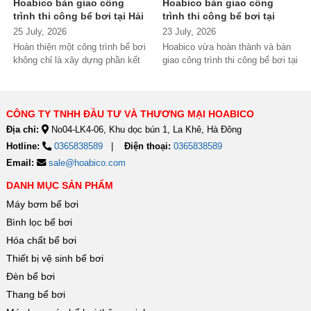
Hoabico bàn giao công
Hoabico bàn giao công
trình thi công bể bơi tại Hải
trình thi công bể bơi tại
Phòng
Ninh Bình
25 July, 2026
23 July, 2026
Hoàn thiện một công trình bể bơi
Hoabico vừa hoàn thành và bàn
không chỉ là xây dựng phần kết
giao công trình thi công bể bơi tại
cấu mà còn phải đảm bảo...
Ninh Bình, đánh dấu thêm một...
CÔNG TY TNHH ĐẦU TƯ VÀ THƯƠNG MẠI HOABICO
Địa chỉ:
No04-LK4-06, Khu dọc bún 1, La Khê, Hà Đông
Hotline:
0365838589
Điện thoại:
0365838589
Email:
sale@hoabico.com
DANH MỤC SẢN PHẨM
Máy bơm bể bơi
Bình lọc bể bơi
Hóa chất bể bơi
Thiết bị vệ sinh bể bơi
Đèn bể bơi
Thang bể bơi