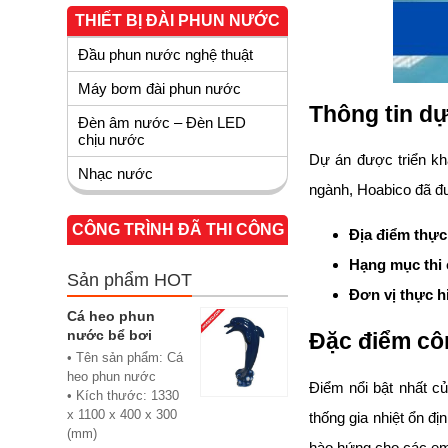
THIẾT BỊ ĐÀI PHUN NƯỚC
Đầu phun nước nghệ thuật
Máy bơm đài phun nước
Thông tin d
Đèn âm nước – Đèn LED
chịu nước
Dự án được triển kh
Nhạc nước
ngành, Hoabico đã đư
CÔNG TRÌNH ĐÃ THI CÔNG
Địa điểm thực
Hạng mục thi
Sản phẩm HOT
Đơn vị thực h
Cá heo phun
nước bể bơi
Đặc điểm côn
• Tên sản phẩm: Cá
heo phun nước
Điểm nổi bật nhất c
• Kích thước: 1330
x 1100 x 400 x 300
thống gia nhiệt ổn đ
(mm)
hào hứng cho các em