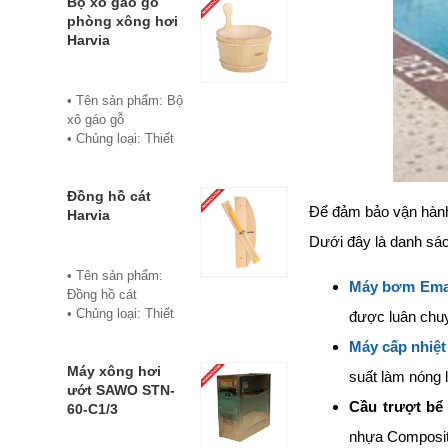
• Chủng loại: Thiết
Bộ xô gáo gỗ
tươi, đặc trưng của
bị xông hơi
phòng xông hơi
dầu sả
• Thành phần chiết
Harvia
• Thành phần hóa
xuất: lá
học chính: Citral
• Phương pháp
(Citral A và Citral B)
chiết xuất: Chưng
• Tên sản phẩm: Bộ
60- 80%
cất hơi nước
xô gáo gỗ
• Đóng chai: Lọ
• Hình thức: Chất
• Chủng loại: Thiết
10ml
lỏng
bị xông hơi
• Xuất xứ: Việt
• Màu sắc: Tinh dầu
• Thương hiệu:
Nam
có màu vàng nhạt
Harvia
Đồng hồ cát
• Đơn vị phân phối:
Để đảm bảo vận hành
• Mùi vị: Mùi chanh
• Xuất xứ: Phần
Harvia
Hoabico.
tươi, đặc trưng của
Lan
Dưới đây là danh sách
dầu sả
• Bảo hành: 12
• Thành phần hóa
tháng
• Tên sản phẩm:
Máy bơm Ema
học chính: Citral
• Đơn vị phân phối:
Đồng hồ cát
(Citral A và Citral B)
Hoabico
• Chủng loại: Thiết
được luân chuyể
60- 80%
bị xông hơi
• Đóng chai: Lọ
Máy cấp nhiệ
• Thương hiệu:
20ml
Harvia
Máy xông hơi
suất làm nóng 
• Xuất xứ: Việt
• Xuất xứ: Phần
ướt SAWO STN-
Nam
Cầu trượt bể
Lan
60-C1/3
• Đơn vị phân phối:
• Chất liệu: Gỗ cao
nhựa Composite
Hoabico.
cấp