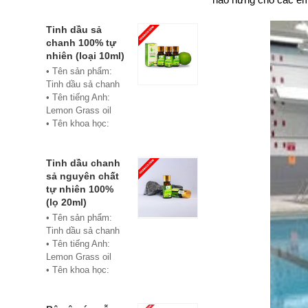
• Màu sắc: xanh
• Vật liệu:
Composite
Tinh dầu sả
• Phân phối:
chanh 100% tự
Hoabico
nhiên (loại 10ml)
• Tên sản phẩm:
Tinh dầu sả chanh
• Tên tiếng Anh:
Lemon Grass oil
• Tên khoa học:
Cymbopogon
flexuosus
• Chủng loại: Thiết
Tinh dầu chanh
bị xông hơi
sả nguyên chất
• Thành phần chiết
tự nhiên 100%
xuất: lá
(lọ 20ml)
• Phương pháp
• Tên sản phẩm:
chiết xuất: Chưng
Tinh dầu sả chanh
cất hơi nước
• Tên tiếng Anh:
• Hình thức: Chất
Lemon Grass oil
lỏng
• Tên khoa học:
• Màu sắc: Tinh dầu
Cymbopogon
có màu vàng nhạt
flexuosus
• Mùi vị: Mùi chanh