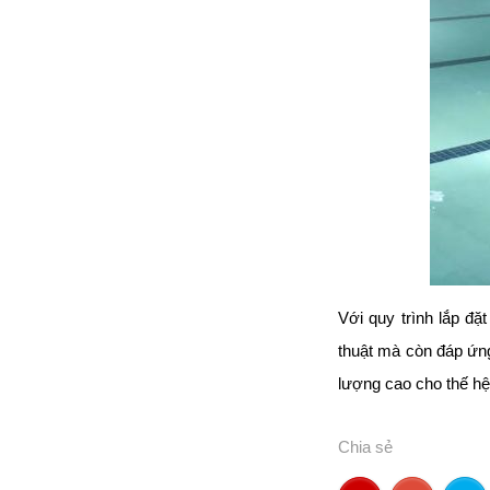
đặt thời gian xông
và nhiệt độ xông.
• Công suất:
9kW/220V/380V
• Xả cặn Tự động
• Bảo hành: 12
tháng
• Đơn vị phân phối:
Hoabico
Với quy trình lắp đặ
thuật mà còn đáp ứng
lượng cao cho thế hệ
Chia sẻ