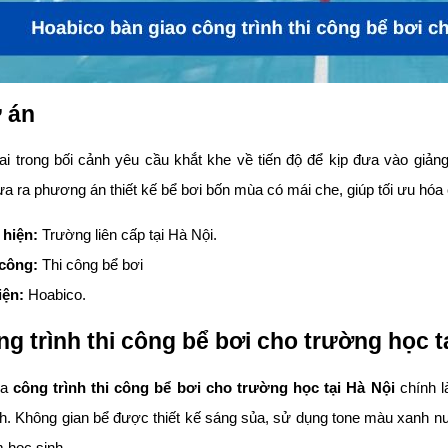
ự án
ai trong bối cảnh yêu cầu khắt khe về tiến độ để kịp đưa vào giản
a ra phương án thiết kế bể bơi bốn mùa có mái che, giúp tối ưu hó
 hiện:
Trường liên cấp tại Hà Nội.
 công:
Thi công bể bơi
iện:
Hoabico.
g trình thi công bể bơi cho trường học t
ủa
công trình thi công bể bơi cho trường học tại Hà Nội
chính l
ịnh. Không gian bể được thiết kế sáng sủa, sử dụng tone màu xanh nư
 học sinh.