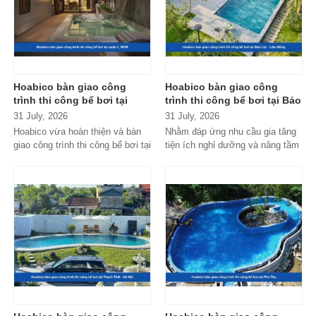
Hoabico bàn giao công
Hoabico bàn giao công
trình thi công bể bơi tại
trình thi công bể bơi tại Bảo
quận 1, HCM
Lộc - Lâm Đồng
31 July, 2026
31 July, 2026
Hoabico vừa hoàn thiện và bàn
Nhằm đáp ứng nhu cầu gia tăng
giao công trình thi công bể bơi tại
tiện ích nghỉ dưỡng và nâng tầm
quận 1, HCM với thiết kế...
không gian sống giữa thiên...