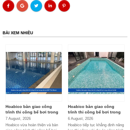
BÀI XEM NHIỀU
Hoabico bàn giao công
Hoabico bàn giao công
trình thi công bể bơi trong
trình thi công bể bơi trong
nhà tại KĐT The Manor
nhà tại Hà Nội
7 August, 2026
6 August, 2026
Hoabico vừa hoàn thiện và bàn
Hoabico tiếp tục khẳng định năng