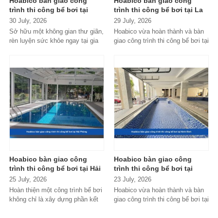
Hoabico bàn giao công
Hoabico bàn giao công
trình thi công bể bơi tại
trình thi công bể bơi tại La
Thạch Thất - Hà Nội
Phủ - Phú Thọ
30 July, 2026
29 July, 2026
Sở hữu một không gian thư giãn,
Hoabico vừa hoàn thành và bàn
rèn luyện sức khỏe ngay tại gia
giao công trình thi công bể bơi tại
đình hay khu nghỉ dưỡng gia...
La Phủ - Phú Thọ, đáp ứng...
Hoabico bàn giao công
Hoabico bàn giao công
trình thi công bể bơi tại Hải
trình thi công bể bơi tại
Phòng
Ninh Bình
25 July, 2026
23 July, 2026
Hoàn thiện một công trình bể bơi
Hoabico vừa hoàn thành và bàn
không chỉ là xây dựng phần kết
giao công trình thi công bể bơi tại
cấu mà còn phải đảm bảo...
Ninh Bình, đánh dấu thêm một...