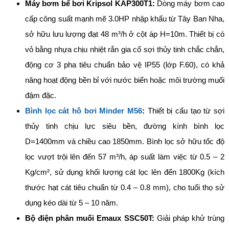
Máy bơm bể bơi Kripsol KAP300T1:
Dòng máy bơm cao
cấp công suất mạnh mẽ 3.0HP nhập khẩu từ Tây Ban Nha,
sở hữu lưu lượng đạt 48 m³/h ở cột áp H=10m. Thiết bị có
vỏ bằng nhựa chịu nhiệt rắn gia cố sợi thủy tinh chắc chắn,
động cơ 3 pha tiêu chuẩn bảo vệ IP55 (lớp F.60), có khả
năng hoạt động bền bỉ với nước biển hoặc môi trường muối
đậm đặc.
Bình lọc cát hồ bơi Minder M56
:
Thiết bị cấu tạo từ sợi
thủy tinh chịu lực siêu bền, đường kính bình lọc
D=1400mm và chiều cao 1850mm. Bình lọc sở hữu tốc độ
lọc vượt trội lên đến 57 m³/h, áp suất làm việc từ 0.5 – 2
Kg/cm², sử dụng khối lượng cát lọc lên đến 1800Kg (kích
thước hạt cát tiêu chuẩn từ 0.4 – 0.8 mm), cho tuổi thọ sử
dụng kéo dài từ 5 – 10 năm.
Bộ điện phân muối Emaux SSC50T:
Giải pháp khử trùng