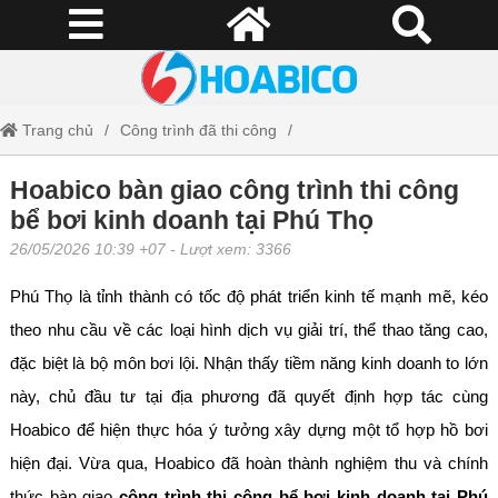
Trang chủ
Công trình đã thi công
Hoabico bàn giao công trình thi công bể bơi kinh doanh tại Phú Thọ
Hoabico bàn giao công trình thi công
bể bơi kinh doanh tại Phú Thọ
26/05/2026 10:39 +07
- Lượt xem: 3366
Phú Thọ là tỉnh thành có tốc độ phát triển kinh tế mạnh mẽ, kéo
theo nhu cầu về các loại hình dịch vụ giải trí, thể thao tăng cao,
đặc biệt là bộ môn bơi lội. Nhận thấy tiềm năng kinh doanh to lớn
này, chủ đầu tư tại địa phương đã quyết định hợp tác cùng
Hoabico để hiện thực hóa ý tưởng xây dựng một tổ hợp hồ bơi
hiện đại. Vừa qua, Hoabico đã hoàn thành nghiệm thu và chính
thức bàn giao
công trình thi công bể bơi kinh doanh tại Phú