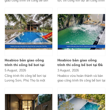
giao công trình thi công bể bơi
lực thi công với dự án công trình
trong nhà tại KĐT The Manor,
thi công bể bơi trong nhà...
đáp ứng...
Hoabico bàn giao công
Hoabico bàn giao công
trình thi công bể bơi tại
trình thi công bể bơi tại Đà
Lương Sơn, Phú Thọ
Nẵng
5 August, 2026
3 August, 2026
Công trình thi công bể bơi tại
Hoabico vừa hoàn thành và bàn
Lương Sơn, Phú Thọ là một
giao công trình thi công bể bơi tại
trong những dự án nổi bật do
Đà Nẵng với hệ thống thiết...
Hoabico...