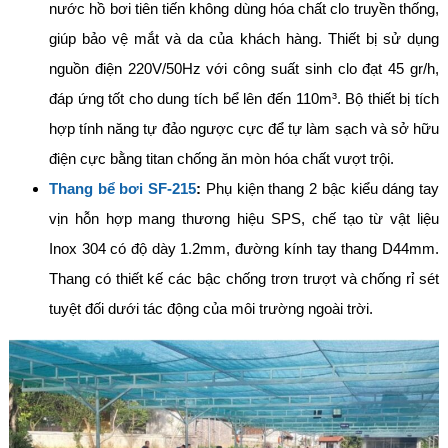
nước hồ bơi tiên tiến không dùng hóa chất clo truyền thống,
giúp bảo vệ mắt và da của khách hàng. Thiết bị sử dụng
nguồn điện 220V/50Hz với công suất sinh clo đạt 45 gr/h,
đáp ứng tốt cho dung tích bể lên đến 110m³. Bộ thiết bị tích
hợp tính năng tự đảo ngược cực để tự làm sạch và sở hữu
điện cực bằng titan chống ăn mòn hóa chất vượt trội.
Thang bể bơi SF-215
:
Phụ kiện thang 2 bậc kiểu dáng tay
vịn hỗn hợp mang thương hiệu SPS, chế tạo từ vật liệu
Inox 304 có độ dày 1.2mm, đường kính tay thang D44mm.
Thang có thiết kế các bậc chống trơn trượt và chống rỉ sét
tuyệt đối dưới tác động của môi trường ngoài trời.