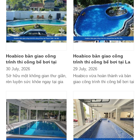
Hoabico bàn giao công
Hoabico bàn giao công
trình thi công bể bơi tại
trình thi công bể bơi tại La
Thạch Thất - Hà Nội
Phủ - Phú Thọ
30 July, 2026
29 July, 2026
Sở hữu một không gian thư giãn,
Hoabico vừa hoàn thành và bàn
rèn luyện sức khỏe ngay tại gia
giao công trình thi công bể bơi tại
đình hay khu nghỉ dưỡng gia...
La Phủ - Phú Thọ, đáp ứng...