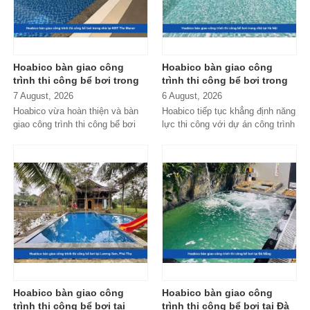
Hoabico bàn giao công
Hoabico bàn giao công
trình thi công bể bơi trong
trình thi công bể bơi trong
nhà tại KĐT The Manor
nhà tại Hà Nội
7 August, 2026
6 August, 2026
Hoabico vừa hoàn thiện và bàn
Hoabico tiếp tục khẳng định năng
giao công trình thi công bể bơi
lực thi công với dự án công trình
trong nhà tại KĐT The Manor,
thi công bể bơi trong nhà...
đáp ứng...
Hoabico bàn giao công
Hoabico bàn giao công
trình thi công bể bơi tại
trình thi công bể bơi tại Đà