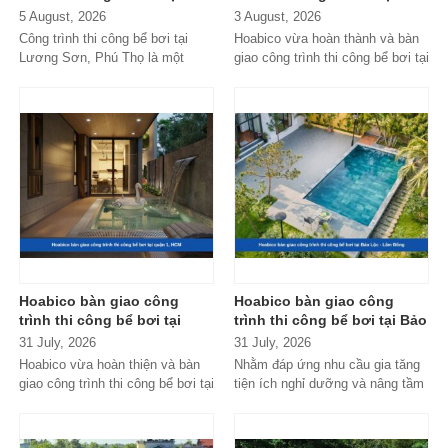
Lương Sơn, Phú Thọ
Nẵng
5 August, 2026
3 August, 2026
Công trình thi công bể bơi tại
Hoabico vừa hoàn thành và bàn
Lương Sơn, Phú Thọ là một
giao công trình thi công bể bơi tại
trong những dự án nổi bật do
Đà Nẵng với hệ thống thiết...
Hoabico...
Hoabico bàn giao công
Hoabico bàn giao công
trình thi công bể bơi tại
trình thi công bể bơi tại Bảo
quận 1, HCM
Lộc - Lâm Đồng
31 July, 2026
31 July, 2026
Hoabico vừa hoàn thiện và bàn
Nhằm đáp ứng nhu cầu gia tăng
giao công trình thi công bể bơi tại
tiện ích nghỉ dưỡng và nâng tầm
quận 1, HCM với thiết kế...
không gian sống giữa thiên...