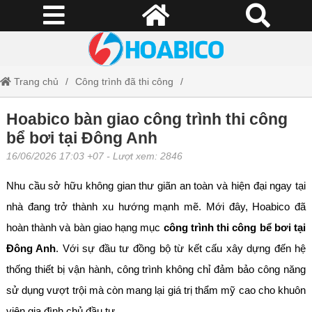
Trang chủ
Công trình đã thi công
Hoabico bàn giao công trình thi công bể bơi tại Đông Anh
Hoabico bàn giao công trình thi công
bể bơi tại Đông Anh
16/06/2026 17:03 +07
- Lượt xem: 2846
Nhu cầu sở hữu không gian thư giãn an toàn và hiện đại ngay tại
nhà đang trở thành xu hướng mạnh mẽ. Mới đây, Hoabico đã
hoàn thành và bàn giao hạng mục
công trình thi công bể bơi tại
Đông Anh
. Với sự đầu tư đồng bộ từ kết cấu xây dựng đến hệ
thống thiết bị vận hành, công trình không chỉ đảm bảo công năng
sử dụng vượt trội mà còn mang lại giá trị thẩm mỹ cao cho khuôn
viên gia đình chủ đầu tư.