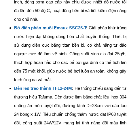
inch, dòng bơm cao cấp này chịu được nhiệt độ nước tối
đa lên đến 50 độ C, hoạt động bền bỉ và tiết kiệm điện năng
cho chủ nhà.
Bộ điện phân muối Emaux SSC25-T
:
Giải pháp khử trùng
nước hiện đại không dùng hóa chất truyền thống. Thiết bị
sử dụng điện cực bằng titan bền bỉ, có khả năng tự đảo
ngược cực để làm vệ sinh. Công suất sinh clo đạt 25g/h,
thích hợp hoàn hảo cho các bể bơi gia đình có thể tích lên
đến 75 mét khối, giúp nước bể bơi luôn an toàn, không gây
kích ứng da và mắt.
Đèn led treo thành TF12-24M
:
Hệ thống chiếu sáng đến từ
thương hiệu Tafuma. Đèn được làm bằng chất liệu inox 304
chống ăn mòn tuyệt đối, đường kính D=28cm với cấu tạo
24 bóng x 1W. Tiêu chuẩn chống thấm nước đạt IP68 tuyệt
đối, công suất 24W/12V mang lại tính năng đổi màu linh