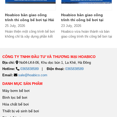
Hoabico bàn giao công
Hoabico bàn giao công
trình thi công bể bơi tại Hải
trình thi công bể bơi tại
Phòng
Ninh Bình
25 July, 2026
23 July, 2026
Hoàn thiện một công trình bể bơi
Hoabico vừa hoàn thành và bàn
không chỉ là xây dựng phần kết
giao công trình thi công bể bơi tại
cấu mà còn phải đảm bảo...
Ninh Bình, đánh dấu thêm một...
CÔNG TY TNHH ĐẦU TƯ VÀ THƯƠNG MẠI HOABICO
Địa chỉ:
No04-LK4-06, Khu dọc bún 1, La Khê, Hà Đông
Hotline:
0365838589
Điện thoại:
0365838589
Email:
sale@hoabico.com
DANH MỤC SẢN PHẨM
Máy bơm bể bơi
Bình lọc bể bơi
Hóa chất bể bơi
Thiết bị vệ sinh bể bơi