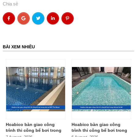
Chia sẻ
BÀI XEM NHIỀU
Hoabico bàn giao công
Hoabico bàn giao công
trình thi công bể bơi trong
trình thi công bể bơi trong
nhà tại KĐT The Manor
nhà tại Hà Nội