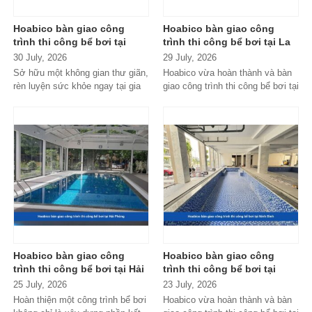
Hoabico bàn giao công
Hoabico bàn giao công
trình thi công bể bơi tại
trình thi công bể bơi tại La
Thạch Thất - Hà Nội
Phủ - Phú Thọ
30 July, 2026
29 July, 2026
Sở hữu một không gian thư giãn,
Hoabico vừa hoàn thành và bàn
rèn luyện sức khỏe ngay tại gia
giao công trình thi công bể bơi tại
đình hay khu nghỉ dưỡng gia...
La Phủ - Phú Thọ, đáp ứng...
Hoabico bàn giao công
Hoabico bàn giao công
trình thi công bể bơi tại Hải
trình thi công bể bơi tại
Phòng
Ninh Bình
25 July, 2026
23 July, 2026
Hoàn thiện một công trình bể bơi
Hoabico vừa hoàn thành và bàn