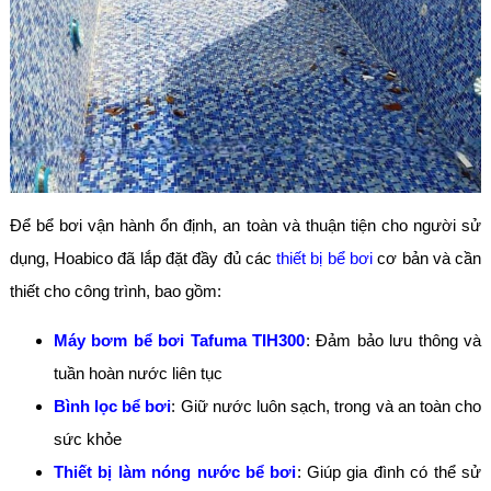
Để bể bơi vận hành ổn định, an toàn và thuận tiện cho người sử
dụng, Hoabico đã lắp đặt đầy đủ các
thiết bị bể bơi
cơ bản và cần
thiết cho công trình, bao gồm:
Máy bơm bể bơi Tafuma TIH300
: Đảm bảo lưu thông và
tuần hoàn nước liên tục
Bình lọc bể bơi
: Giữ nước luôn sạch, trong và an toàn cho
sức khỏe
Thiết bị làm nóng nước bể bơi
: Giúp gia đình có thể sử