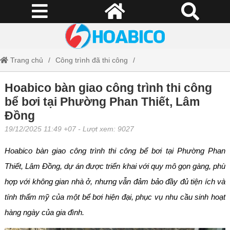
Trang chủ
Công trình đã thi công
Hoabico bàn giao công trình thi công bể bơi tại Phường Phan Thiết,
Hoabico bàn giao công trình thi công
bể bơi tại Phường Phan Thiết, Lâm
Lâm Đồng
Đồng
19/12/2025 11:49 +07
- Lượt xem: 9027
Hoabico bàn giao công trình thi công bể bơi tại Phường Phan
Thiết, Lâm Đồng, dự án được triển khai với quy mô gọn gàng, phù
hợp với không gian nhà ở, nhưng vẫn đảm bảo đầy đủ tiện ích và
tính thẩm mỹ của một bể bơi hiện đại, phục vụ nhu cầu sinh hoạt
hàng ngày của gia đình.