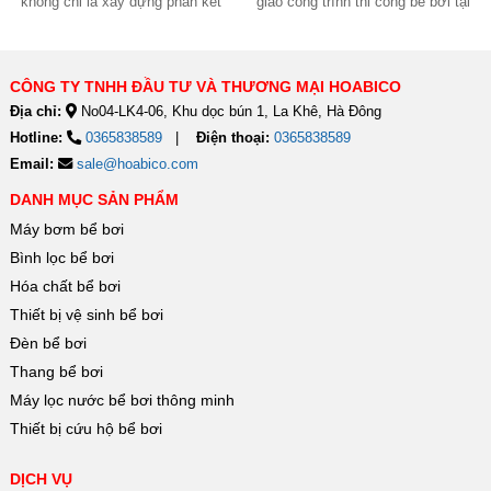
không chỉ là xây dựng phần kết
giao công trình thi công bể bơi tại
cấu mà còn phải đảm bảo...
Ninh Bình, đánh dấu thêm một...
CÔNG TY TNHH ĐẦU TƯ VÀ THƯƠNG MẠI HOABICO
Địa chỉ:
No04-LK4-06, Khu dọc bún 1, La Khê, Hà Đông
Hotline:
0365838589
Điện thoại:
0365838589
Email:
sale@hoabico.com
DANH MỤC SẢN PHẨM
Máy bơm bể bơi
Bình lọc bể bơi
Hóa chất bể bơi
Thiết bị vệ sinh bể bơi
Đèn bể bơi
Thang bể bơi
Máy lọc nước bể bơi thông minh
Thiết bị cứu hộ bể bơi
DỊCH VỤ