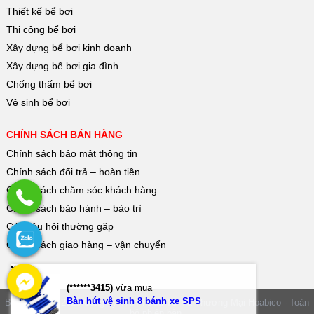
Thiết kế bể bơi
Thi công bể bơi
Xây dựng bể bơi kinh doanh
Xây dựng bể bơi gia đình
Chống thấm bể bơi
Vệ sinh bể bơi
CHÍNH SÁCH BÁN HÀNG
Chính sách bảo mật thông tin
Chính sách đổi trả – hoàn tiền
Chính sách chăm sóc khách hàng
Chính sách bảo hành – bảo trì
Các câu hỏi thường gặp
Chính sách giao hàng – vận chuyển
(******3415)
vừa mua
Bàn hút vệ sinh 8 bánh xe SPS
Bản quyền © 2026
Công Ty TNHH Đầu Tư Và Thương Mại Hoabico
- Toàn
bộ phiên bản.