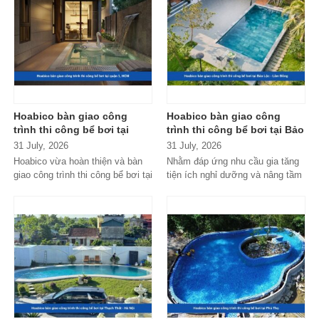
Hoabico bàn giao công
Hoabico bàn giao công
trình thi công bể bơi tại
trình thi công bể bơi tại Bảo
quận 1, HCM
Lộc - Lâm Đồng
31 July, 2026
31 July, 2026
Hoabico vừa hoàn thiện và bàn
Nhằm đáp ứng nhu cầu gia tăng
giao công trình thi công bể bơi tại
tiện ích nghỉ dưỡng và nâng tầm
quận 1, HCM với thiết kế...
không gian sống giữa thiên...