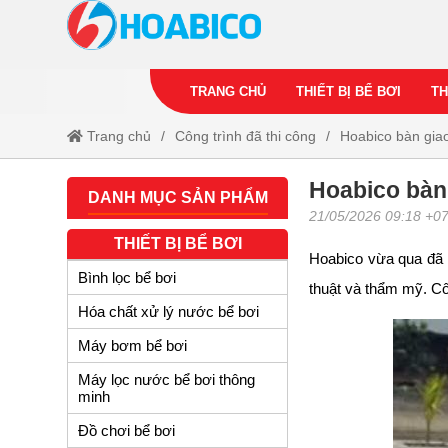
TRANG CHỦ
THIẾT BỊ BỂ BƠI
TH
Trang chủ
Công trình đã thi công
Hoabico bàn giao
Hoabico bàn 
DANH MỤC SẢN PHẨM
21/05/2026 09:18 +0
THIẾT BỊ BỂ BƠI
Hoabico vừa qua đã 
Bình lọc bể bơi
thuật và thẩm mỹ. Cô
Hóa chất xử lý nước bể bơi
Máy bơm bể bơi
Máy lọc nước bể bơi thông
minh
Đồ chơi bể bơi