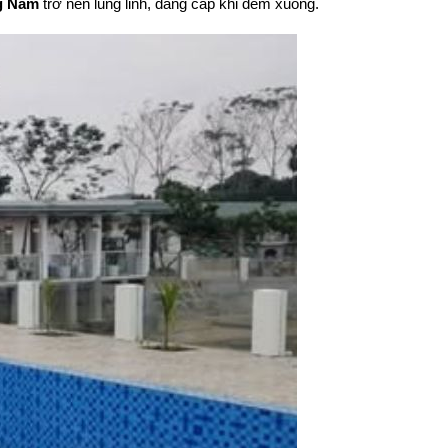
ng Nam
trở nên lung linh, đẳng cấp khi đêm xuống.