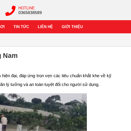
HOTLINE
0365838589
BƠI
TIN TỨC
LIÊN HỆ
GIỚI THIỆU
ng Nam
m
hiện đại, đáp ứng trọn vẹn các tiêu chuẩn khắt khe về kỹ
ãn lý tưởng và an toàn tuyệt đối cho người sử dụng.