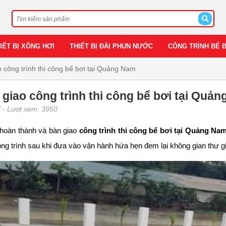
IẾT BỊ XÔNG HƠI
THIẾT BỊ ĐÀI PHUN NƯỚC
CÔNG TRÌNH BỂ 
 công trình thi công bể bơi tại Quảng Nam
giao công trình thi công bể bơi tại Quả
7
- Lượt xem: 3950
hoàn thành và bàn giao
công trình thi công bể bơi tại Quảng Na
ng trình sau khi đưa vào vận hành hứa hẹn đem lại không gian thư gi