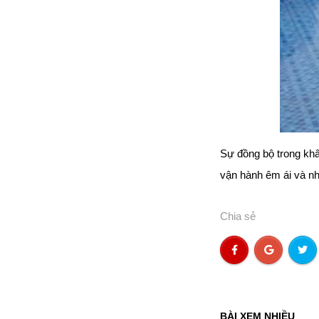
đặt thời gian xông
và nhiệt độ xông.
• Công suất:
9kW/220V/380V
• Xả cặn Tự động
• Bảo hành: 12
tháng
• Đơn vị phân phối:
Hoabico
Sự đồng bộ trong khâ
vận hành êm ái và nh
Chia sẻ
BÀI XEM NHIỀU