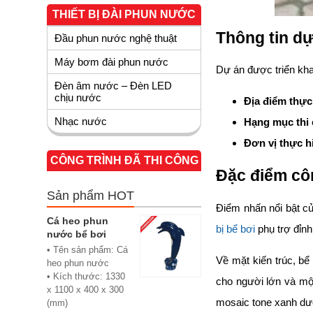
THIẾT BỊ ĐÀI PHUN NƯỚC
Thông tin d
Đầu phun nước nghệ thuật
Máy bơm đài phun nước
Dự án được triển khai
Đèn âm nước – Đèn LED
chịu nước
Địa điểm thực
Nhạc nước
Hạng mục thi
Đơn vị thực h
CÔNG TRÌNH ĐÃ THI CÔNG
Đặc điểm côn
Sản phẩm HOT
Điểm nhấn nổi bật c
Cá heo phun
bị bể bơi
phụ trợ đỉnh
nước bể bơi
• Tên sản phẩm: Cá
Về mặt kiến trúc, b
heo phun nước
• Kích thước: 1330
cho người lớn và một
x 1100 x 400 x 300
mosaic tone xanh dươ
(mm)