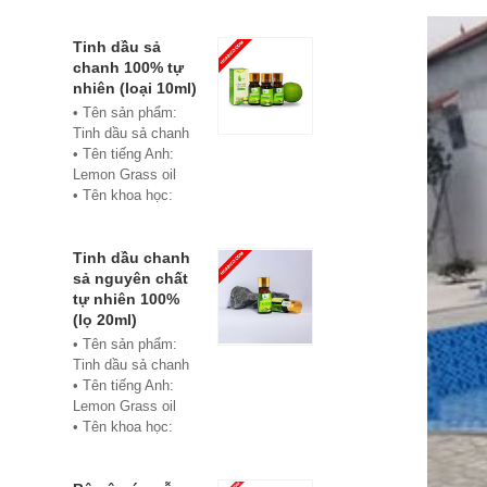
• Màu sắc: xanh
• Vật liệu:
Composite
Tinh dầu sả
• Phân phối:
chanh 100% tự
Hoabico
nhiên (loại 10ml)
• Tên sản phẩm:
Tinh dầu sả chanh
• Tên tiếng Anh:
Lemon Grass oil
• Tên khoa học:
Cymbopogon
flexuosus
• Chủng loại: Thiết
Tinh dầu chanh
bị xông hơi
sả nguyên chất
• Thành phần chiết
tự nhiên 100%
xuất: lá
(lọ 20ml)
• Phương pháp
• Tên sản phẩm:
chiết xuất: Chưng
Tinh dầu sả chanh
cất hơi nước
• Tên tiếng Anh:
• Hình thức: Chất
Lemon Grass oil
lỏng
• Tên khoa học:
• Màu sắc: Tinh dầu
Cymbopogon
có màu vàng nhạt
flexuosus
• Mùi vị: Mùi chanh