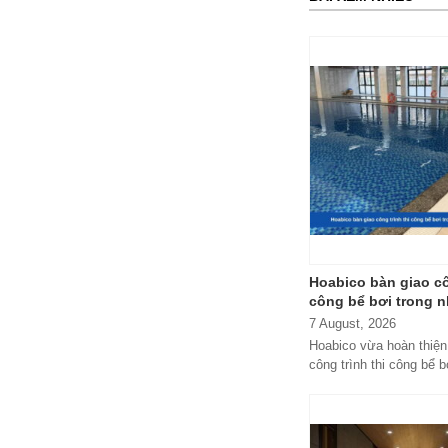
Hoabico bàn giao cô
công bể bơi trong n
The Manor
7 August, 2026
Hoabico vừa hoàn thiện
công trình thi công bể b
KĐT The Manor, đáp ứn