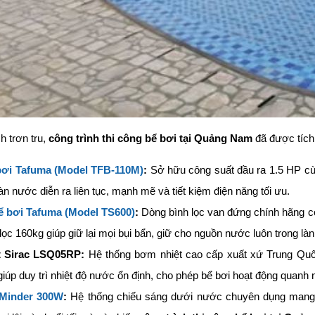
 trơn tru,
công trình thi công bể bơi tại Quảng Nam
đã được tích 
ơi Tafuma (Model TFB-110M)
:
Sở hữu công suất đầu ra 1.5 HP cùn
n nước diễn ra liên tục, mạnh mẽ và tiết kiệm điện năng tối ưu.
bể bơi Tafuma (Model TS600)
:
Dòng bình lọc van đứng chính hãng c
lọc 160kg giúp giữ lại mọi bụi bẩn, giữ cho nguồn nước luôn trong là
t Sirac LSQ05RP:
Hệ thống bơm nhiệt cao cấp xuất xứ Trung Quốc
giúp duy trì nhiệt độ nước ổn định, cho phép bể bơi hoạt động quanh nă
Minder 300W
:
Hệ thống chiếu sáng dưới nước chuyên dụng mang 