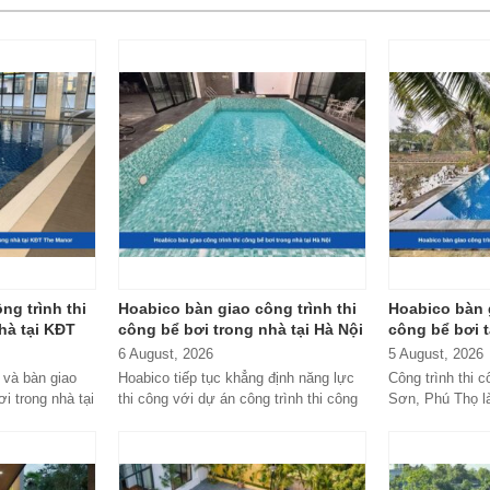
ng trình thi
Hoabico bàn giao công trình thi
Hoabico bàn g
hà tại KĐT
công bể bơi trong nhà tại Hà Nội
công bể bơi 
Thọ
6 August, 2026
5 August, 2026
 và bàn giao
Hoabico tiếp tục khẳng định năng lực
Công trình thi 
ơi trong nhà tại
thi công với dự án công trình thi công
Sơn, Phú Thọ l
g...
bể bơi trong nhà...
án nổi bật do Ho