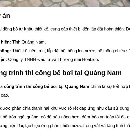
ự án
 đồng bộ từ khâu thiết kế, cung cấp thiết bị đến lắp đặt hoàn thiện. Dư
 hiện:
Tỉnh Quảng Nam.
 công:
Thiết kế kiến trúc, lắp đặt hệ thống lọc nước, hệ thống chiếu 
iện:
Công ty TNHH Đầu tư và Thương mại Hoabico.
g trình thi công bể bơi tại Quảng Nam
ủa
công trình thi công bể bơi tại Quảng Nam
chính là sự kết hợp h
 cao.
ể được phân chia thành hai khu vực rõ rệt đáp ứng nhu cầu sử dụn
 bể tròn ngắt quãng, có độ sâu nông hơn, đảm bảo an toàn tối đa c
ng hiện đại, tạo hiệu ứng phản chiếu nước trong vắt và tăng tính th