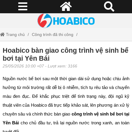
Trang chủ
Công trình đã thi công
Hoabico bàn giao công trình vệ sinh bể bơi tại Yên Bái
Hoabico bàn giao công trình vệ sinh bể
bơi tại Yên Bái
25/05/2026 10:00 +07
- Lượt xem: 3166
Nguồn nước bể bơi sau một thời gian dài sử dụng hoặc chịu ảnh
hưởng từ môi trường rất dễ bị ô nhiễm, tích tụ rêu tảo và chuyển
màu đen đục. Để khắc phục triệt để tình trạng này, đội ngũ kỹ
thuật viên của Hoabico đã trực tiếp khảo sát, lên phương án xử lý
chuyên sâu và chính thức bàn giao
công trình vệ sinh bể bơi tại
Yên Bái
cho chủ đầu tư, trả lại nguồn nước trong xanh, an toàn
tuyệt đối.