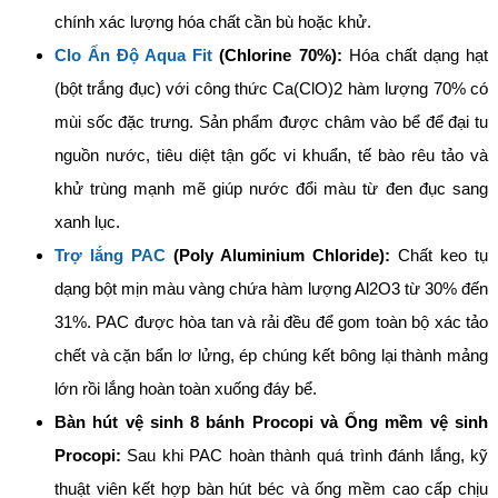
chính xác lượng hóa chất cần bù hoặc khử.
Clo Ấn Độ Aqua Fit
(Chlorine 70%):
Hóa chất dạng hạt
(bột trắng đục) với công thức Ca(ClO)2 hàm lượng 70% có
mùi sốc đặc trưng. Sản phẩm được châm vào bể để đại tu
nguồn nước, tiêu diệt tận gốc vi khuẩn, tế bào rêu tảo và
khử trùng mạnh mẽ giúp nước đổi màu từ đen đục sang
xanh lục.
Trợ lắng PAC
(Poly Aluminium Chloride):
Chất keo tụ
dạng bột mịn màu vàng chứa hàm lượng Al2O3 từ 30% đến
31%. PAC được hòa tan và rải đều để gom toàn bộ xác tảo
chết và cặn bẩn lơ lửng, ép chúng kết bông lại thành mảng
lớn rồi lắng hoàn toàn xuống đáy bể.
Bàn hút vệ sinh 8 bánh Procopi và Ống mềm vệ sinh
Procopi:
Sau khi PAC hoàn thành quá trình đánh lắng, kỹ
thuật viên kết hợp bàn hút béc và ống mềm cao cấp chịu