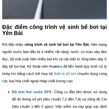
Đặc điểm công trình vệ sinh bể bơi tại
Yên Bái
Khi tiếp nhận
công trình vệ sinh bể bơi tại Yên Bái
, hiện trạng
nguồn nước ban đầu bị ô nhiễm rất nặng: nước có màu nâu đen
đục, bề mặt xuất hiện nhiều bọt khí và cặn bẩn lơ lửng bám dày ở
đáy bể bơi bạt. Kỹ thuật viên Hoabico đã tiến hành quy trình xử lý
khép kín bằng cách kết hợp bộ
thiết bị bể bơi
chuyên dụng cùng
các loại hóa chất ngoại nhập chất lượng cao:
Bộ test thử nước SPS:
Công cụ đầu tiên được sử dụng
để đo thông số pH (tiêu chuẩn 7,2 đến 7,8) và nồng độ Clo
(tiêu chuẩn 1 đến 2 ppm). Việc kiểm tra này giúp xác định