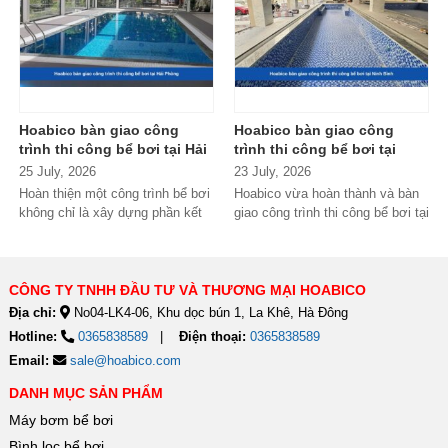
Hoabico bàn giao công
Hoabico bàn giao công
trình thi công bể bơi tại Hải
trình thi công bể bơi tại
Phòng
Ninh Bình
25 July, 2026
23 July, 2026
Hoàn thiện một công trình bể bơi
Hoabico vừa hoàn thành và bàn
không chỉ là xây dựng phần kết
giao công trình thi công bể bơi tại
cấu mà còn phải đảm bảo...
Ninh Bình, đánh dấu thêm một...
CÔNG TY TNHH ĐẦU TƯ VÀ THƯƠNG MẠI HOABICO
Địa chỉ:
No04-LK4-06, Khu dọc bún 1, La Khê, Hà Đông
Hotline:
0365838589
Điện thoại:
0365838589
Email:
sale@hoabico.com
DANH MỤC SẢN PHẨM
Máy bơm bể bơi
Bình lọc bể bơi