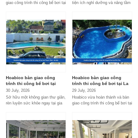
giao công trình thi công bể bơi tại
tiện ích nghỉ dưỡng và nâng tầm
quận 1, HCM với thiết kế...
không gian sống giữa thiên...
Hoabico bàn giao công
Hoabico bàn giao công
trình thi công bể bơi tại
trình thi công bể bơi tại La
Thạch Thất - Hà Nội
Phủ - Phú Thọ
30 July, 2026
29 July, 2026
Sở hữu một không gian thư giãn,
Hoabico vừa hoàn thành và bàn
rèn luyện sức khỏe ngay tại gia
giao công trình thi công bể bơi tại
đình hay khu nghỉ dưỡng gia...
La Phủ - Phú Thọ, đáp ứng...