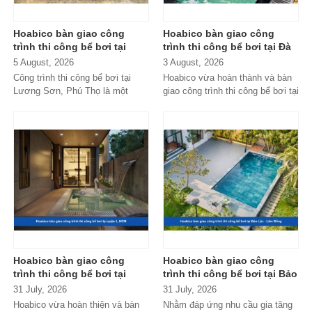
Hoabico bàn giao công
Hoabico bàn giao công
trình thi công bể bơi tại
trình thi công bể bơi tại Đà
Lương Sơn, Phú Thọ
Nẵng
5 August, 2026
3 August, 2026
Công trình thi công bể bơi tại
Hoabico vừa hoàn thành và bàn
Lương Sơn, Phú Thọ là một
giao công trình thi công bể bơi tại
trong những dự án nổi bật do
Đà Nẵng với hệ thống thiết...
Hoabico...
Hoabico bàn giao công
Hoabico bàn giao công
trình thi công bể bơi tại
trình thi công bể bơi tại Bảo
quận 1, HCM
Lộc - Lâm Đồng
31 July, 2026
31 July, 2026
Hoabico vừa hoàn thiện và bàn
Nhằm đáp ứng nhu cầu gia tăng