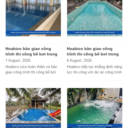
Hoabico bàn giao công
Hoabico bàn giao công
trình thi công bể bơi trong
trình thi công bể bơi trong
nhà tại KĐT The Manor
nhà tại Hà Nội
7 August, 2026
6 August, 2026
Hoabico vừa hoàn thiện và bàn
Hoabico tiếp tục khẳng định năng
giao công trình thi công bể bơi
lực thi công với dự án công trình
trong nhà tại KĐT The Manor,
thi công bể bơi trong nhà...
đáp ứng...