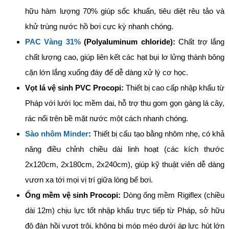
hữu hàm lượng 70% giúp sốc khuẩn, tiêu diệt rêu tảo và
khử trùng nước hồ bơi cực kỳ nhanh chóng.
PAC Vàng 31%
(Polyaluminum chloride):
Chất trợ lắng
chất lượng cao, giúp liên kết các hạt bụi lơ lửng thành bông
cặn lớn lắng xuống đáy để dễ dàng xử lý cơ học.
Vọt lá vệ sinh PVC Procopi:
Thiết bị cao cấp nhập khẩu từ
Pháp với lưới lọc mềm dai, hỗ trợ thu gom gọn gàng lá cây,
rác nổi trên bề mặt nước một cách nhanh chóng.
Sào nhôm Minder
:
Thiết bị cấu tạo bằng nhôm nhẹ, có khả
năng điều chỉnh chiều dài linh hoạt (các kích thước
2x120cm, 2x180cm, 2x240cm), giúp kỹ thuật viên dễ dàng
vươn xa tới mọi vị trí giữa lòng bể bơi.
Ống mềm vệ sinh Procopi:
Dòng ống mềm Rigiflex (chiều
dài 12m) chịu lực tốt nhập khẩu trực tiếp từ Pháp, sở hữu
độ đàn hồi vượt trội, không bị móp méo dưới áp lực hút lớn