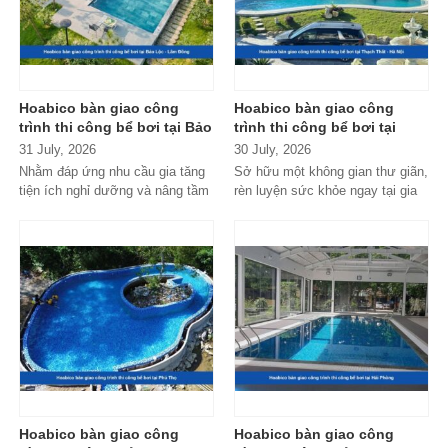
Hoabico bàn giao công
Hoabico bàn giao công
trình thi công bể bơi tại Bảo
trình thi công bể bơi tại
Lộc - Lâm Đồng
Thạch Thất - Hà Nội
31 July, 2026
30 July, 2026
Nhằm đáp ứng nhu cầu gia tăng
Sở hữu một không gian thư giãn,
tiện ích nghỉ dưỡng và nâng tầm
rèn luyện sức khỏe ngay tại gia
không gian sống giữa thiên...
đình hay khu nghỉ dưỡng gia...
Hoabico bàn giao công
Hoabico bàn giao công