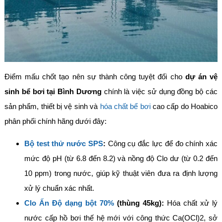
Điểm mấu chốt tạo nên sự thành công tuyệt đối cho
dự án vệ
sinh bể bơi tại Bình Dương
chính là việc sử dụng đồng bộ các
sản phẩm, thiết bị vệ sinh và
hóa chất bể bơi
cao cấp do Hoabico
phân phối chính hãng dưới đây:
Bộ test thử nước SPS
:
Công cụ đắc lực để đo chính xác
mức độ pH (từ 6.8 đến 8.2) và nồng độ Clo dư (từ 0.2 đến
10 ppm) trong nước, giúp kỹ thuật viên đưa ra định lượng
xử lý chuẩn xác nhất.
Clo Ấn Độ dạng bột 70%
(thùng 45kg):
Hóa chất xử lý
nước cấp hồ bơi thế hệ mới với công thức Ca(OCl)2, sở