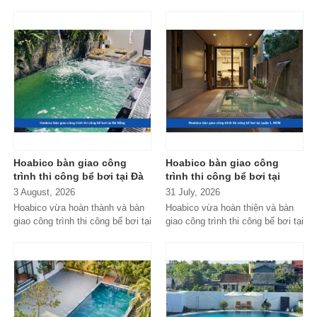
thi công bể bơi trong nhà...
trong những dự án nổi bật do
Hoabico...
Hoabico bàn giao công
Hoabico bàn giao công
trình thi công bể bơi tại Đà
trình thi công bể bơi tại
Nẵng
quận 1, HCM
3 August, 2026
31 July, 2026
Hoabico vừa hoàn thành và bàn
Hoabico vừa hoàn thiện và bàn
giao công trình thi công bể bơi tại
giao công trình thi công bể bơi tại
Đà Nẵng với hệ thống thiết...
quận 1, HCM với thiết kế...