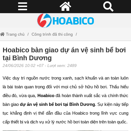
Trang chủ
Công trình đã thi công
Hoabico bàn giao dự án vệ sinh bể bơi tại Bình Dương
Hoabico bàn giao dự án vệ sinh bể bơi
tại Bình Dương
24/06/2026 10:02 +07
- Lượt xem: 2489
Việc duy trì nguồn nước trong xanh, sạch khuẩn và an toàn luôn
là bài toán quan trọng đối với mọi chủ sở hữu hồ bơi. Thấu hiểu
điều đó, vừa qua,
Hoabico
đã hoàn thành xuất sắc và chính thức
bàn giao
dự án vệ sinh bể bơi tại Bình Dương
. Sự kiện này tiếp
tục khẳng định vị thế dẫn đầu của Hoabico trong lĩnh vực cung
cấp thiết bị và dịch vụ xử lý nước hồ bơi toàn diện trên toàn quốc.