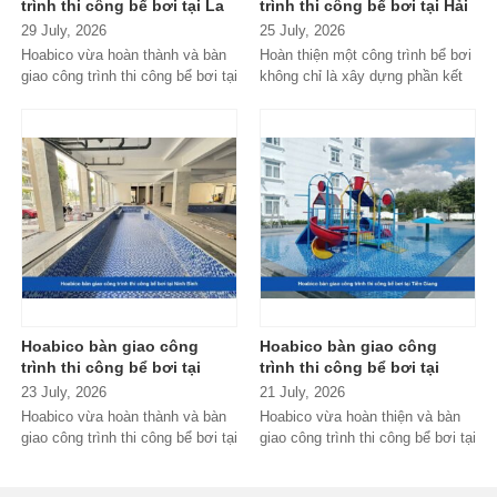
trình thi công bể bơi tại La
trình thi công bể bơi tại Hải
Phủ - Phú Thọ
Phòng
29 July, 2026
25 July, 2026
Hoabico vừa hoàn thành và bàn
Hoàn thiện một công trình bể bơi
giao công trình thi công bể bơi tại
không chỉ là xây dựng phần kết
La Phủ - Phú Thọ, đáp ứng...
cấu mà còn phải đảm bảo...
Hoabico bàn giao công
Hoabico bàn giao công
trình thi công bể bơi tại
trình thi công bể bơi tại
Ninh Bình
Tiền Giang
23 July, 2026
21 July, 2026
Hoabico vừa hoàn thành và bàn
Hoabico vừa hoàn thiện và bàn
giao công trình thi công bể bơi tại
giao công trình thi công bể bơi tại
Ninh Bình, đánh dấu thêm một...
Tiền Giang với thiết kế hiện...