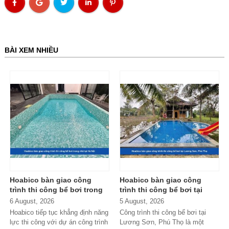
BÀI XEM NHIỀU
Hoabico bàn giao công
Hoabico bàn giao công
trình thi công bể bơi trong
trình thi công bể bơi tại
nhà tại Hà Nội
Lương Sơn, Phú Thọ
6 August, 2026
5 August, 2026
Hoabico tiếp tục khẳng định năng
Công trình thi công bể bơi tại
lực thi công với dự án công trình
Lương Sơn, Phú Thọ là một