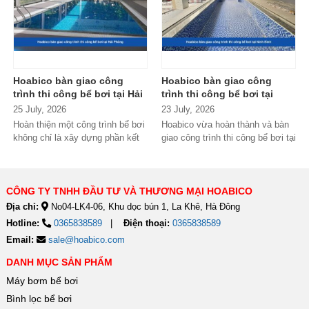
Hoabico bàn giao công
Hoabico bàn giao công
trình thi công bể bơi tại Hải
trình thi công bể bơi tại
Phòng
Ninh Bình
25 July, 2026
23 July, 2026
Hoàn thiện một công trình bể bơi
Hoabico vừa hoàn thành và bàn
không chỉ là xây dựng phần kết
giao công trình thi công bể bơi tại
cấu mà còn phải đảm bảo...
Ninh Bình, đánh dấu thêm một...
CÔNG TY TNHH ĐẦU TƯ VÀ THƯƠNG MẠI HOABICO
Địa chỉ:
No04-LK4-06, Khu dọc bún 1, La Khê, Hà Đông
Hotline:
0365838589
Điện thoại:
0365838589
Email:
sale@hoabico.com
DANH MỤC SẢN PHẨM
Máy bơm bể bơi
Bình lọc bể bơi