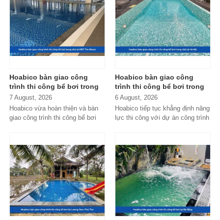
Hoabico bàn giao công
Hoabico bàn giao công
trình thi công bể bơi trong
trình thi công bể bơi trong
nhà tại KĐT The Manor
nhà tại Hà Nội
7 August, 2026
6 August, 2026
Hoabico vừa hoàn thiện và bàn
Hoabico tiếp tục khẳng định năng
giao công trình thi công bể bơi
lực thi công với dự án công trình
trong nhà tại KĐT The Manor,
thi công bể bơi trong nhà...
đáp ứng...