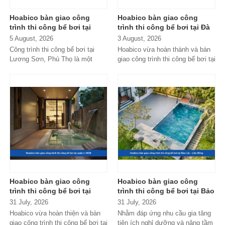
Hoabico bàn giao công
Hoabico bàn giao công
trình thi công bể bơi tại
trình thi công bể bơi tại Đà
Lương Sơn, Phú Thọ
Nẵng
5 August, 2026
3 August, 2026
Công trình thi công bể bơi tại
Hoabico vừa hoàn thành và bàn
Lương Sơn, Phú Thọ là một
giao công trình thi công bể bơi tại
trong những dự án nổi bật do
Đà Nẵng với hệ thống thiết...
Hoabico...
Hoabico bàn giao công
Hoabico bàn giao công
trình thi công bể bơi tại
trình thi công bể bơi tại Bảo
quận 1, HCM
Lộc - Lâm Đồng
31 July, 2026
31 July, 2026
Hoabico vừa hoàn thiện và bàn
Nhằm đáp ứng nhu cầu gia tăng
giao công trình thi công bể bơi tại
tiện ích nghỉ dưỡng và nâng tầm