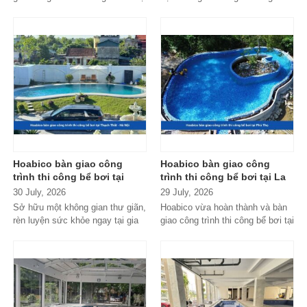
quận 1, HCM với thiết kế...
không gian sống giữa thiên...
Hoabico bàn giao công
Hoabico bàn giao công
trình thi công bể bơi tại
trình thi công bể bơi tại La
Thạch Thất - Hà Nội
Phủ - Phú Thọ
30 July, 2026
29 July, 2026
Sở hữu một không gian thư giãn,
Hoabico vừa hoàn thành và bàn
rèn luyện sức khỏe ngay tại gia
giao công trình thi công bể bơi tại
đình hay khu nghỉ dưỡng gia...
La Phủ - Phú Thọ, đáp ứng...