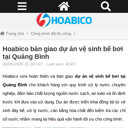
Trang chủ
Công trình đã thi công
Hoabico bàn giao dự án vệ sinh bể bơi tại Quảng Bình
Hoabico bàn giao dự án vệ sinh bể bơi
tại Quảng Bình
09/05/2026 15:30 +07
- Lượt xem: 4143
Hoabico vừa hoàn thiện và bàn giao
dự án vệ sinh bể bơi tại
Quảng Bình
cho khách hàng với quy trình xử lý nước chuyên
nghiệp, đảm bảo chất lượng nguồn nước sạch, an toàn và ổn định
trước khi đưa vào sử dụng. Dự án được triển khai đồng bộ từ vệ
sinh đáy bể, xử lý nước, cân bằng hóa chất đến kiểm tra các chỉ
số nước nhằm mang lại hiệu quả vận hành tối ưu cho công trình.