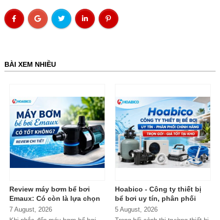
BÀI XEM NHIỀU
Review máy bơm bể bơi
Hoabico - Công ty thiết bị
Emaux: Có còn là lựa chọn
bể bơi uy tín, phân phối
đáng mua?
chính hãng toàn quốc
7 August, 2026
5 August, 2026