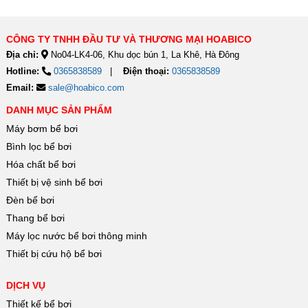
trong phân...
doanh,...
CÔNG TY TNHH ĐẦU TƯ VÀ THƯƠNG MẠI HOABICO
Địa chỉ:
No04-LK4-06, Khu dọc bún 1, La Khê, Hà Đông
Hotline:
0365838589
Điện thoại:
0365838589
Email:
sale@hoabico.com
DANH MỤC SẢN PHẨM
Máy bơm bể bơi
Bình lọc bể bơi
Hóa chất bể bơi
Thiết bị vệ sinh bể bơi
Đèn bể bơi
Thang bể bơi
Máy lọc nước bể bơi thông minh
Thiết bị cứu hộ bể bơi
DỊCH VỤ
Thiết kế bể bơi