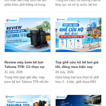
Khi nhắc đến máy bơm bể bơi
Trong bối cảnh thị trường thiết bị
phân khúc phổ thông và trung
thủy lực và xử lý nước bể bơi
cấp, Emaux gần như luôn nằm
xuất hiện tràn lan...
trong danh...
Review máy bơm bể bơi
Top ghế cứu hộ bể bơi giá
Tafuma TFB: Có thực sự
tốt, đáng mua hiện nay
đáng mua trong phân khúc
31 July, 2026
29 July, 2026
phổ thông?
Trong thời gian gần đây, máy
Giữa hàng loạt lựa chọn từ ghế
bơm bể bơi Tafuma TFB nổi lên
Inox 2 - 4 bậc, ghế nhựa ABS
như một lựa chọn đáng chú ý
cao cấp đến các dòng
trong...
Composite...