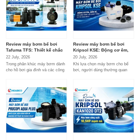
Review máy bơm bể bơi
Review máy bơm bể bơi
Tafuma TFS: Thiết kế chắc
Kripsol KSE: Động cơ êm,
chắn, vận hành ổn định,
bền bỉ, có xứng đáng với
22 July, 2026
20 July, 2026
đáng cân nhắc cho hồ bơi
danh tiếng từ Tây Ban Nha?
Trong phân khúc máy bơm dành
Khi lựa chọn máy bơm cho bể
gia đình
cho hồ bơi gia đình và các công
bơi, người dùng thường quan
trình quy mô nhỏ, Tafuma TFS
tâm nhiều hơn đến độ bền, khả...
đang nhận...