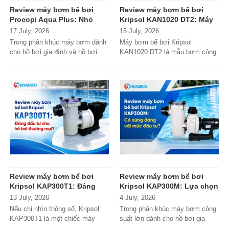
Review máy bơm bể bơi
Review máy bơm bể bơi
Procopi Aqua Plus: Nhỏ
Kripsol KAN1020 DT2: Máy
gọn, vận hành bền bỉ
bơm công suất lớn có đáng
17 July, 2026
15 July, 2026
nhưng có thực sự đáng
đầu tư?
Trong phân khúc máy bơm dành
Máy bơm bể bơi Kripsol
mua?
cho hồ bơi gia đình và hồ bơi
KAN1020 DT2 là mẫu bơm công
mini, Procopi Aqua Plus là cái
suất lớn đến từ thương hiệu
tên xuất...
Kripsol (Tây Ban...
Review máy bơm bể bơi
Review máy bơm bể bơi
Kripsol KAP300T1: Đáng
Kripsol KAP300M: Lựa chọn
đầu tư cho hồ bơi thương
đáng tiền cho hồ bơi
13 July, 2026
4 July, 2026
mại?
thương mại?
Nếu chỉ nhìn thông số, Kripsol
Trong phân khúc máy bơm công
KAP300T1 là một chiếc máy
suất lớn dành cho hồ bơi gia
bơm 3HP khá "bình thường"
đình cao cấp và hồ bơi kinh