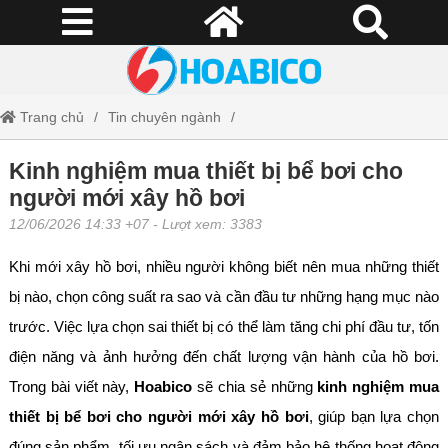
Trang chủ
Tin chuyên ngành
Kinh nghiệm mua thiết bị bể bơi cho người mới xây hồ bơi
Kinh nghiệm mua thiết bị bể bơi cho
người mới xây hồ bơi
12/06/2026 14:33 +07
- Lượt xem: 3383
Khi mới xây hồ bơi, nhiều người không biết nên mua những thiết
bị nào, chọn công suất ra sao và cần đầu tư những hạng mục nào
trước. Việc lựa chọn sai thiết bị có thể làm tăng chi phí đầu tư, tốn
điện năng và ảnh hưởng đến chất lượng vận hành của hồ bơi.
Trong bài viết này,
Hoabico
sẽ chia sẻ những
kinh nghiệm mua
thiết bị bể bơi cho người mới xây hồ bơi
, giúp bạn lựa chọn
đúng sản phẩm, tối ưu ngân sách và đảm bảo hệ thống hoạt động