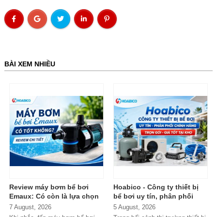
BÀI XEM NHIỀU
Review máy bơm bể bơi
Hoabico - Công ty thiết bị
Emaux: Có còn là lựa chọn
bể bơi uy tín, phân phối
đáng mua?
chính hãng toàn quốc
7 August, 2026
5 August, 2026