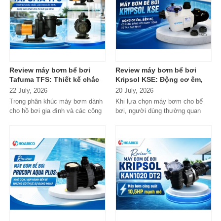
Review máy bơm bể bơi
Review máy bơm bể bơi
Tafuma TFS: Thiết kế chắc
Kripsol KSE: Động cơ êm,
chắn, vận hành ổn định,
bền bỉ, có xứng đáng với
22 July, 2026
20 July, 2026
đáng cân nhắc cho hồ bơi
danh tiếng từ Tây Ban Nha?
Trong phân khúc máy bơm dành
Khi lựa chọn máy bơm cho bể
gia đình
cho hồ bơi gia đình và các công
bơi, người dùng thường quan
trình quy mô nhỏ, Tafuma TFS
tâm nhiều hơn đến độ bền, khả...
đang nhận...