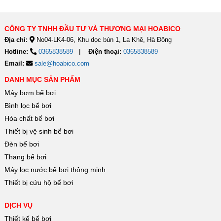
trong phân...
doanh,...
CÔNG TY TNHH ĐẦU TƯ VÀ THƯƠNG MẠI HOABICO
Địa chỉ:
No04-LK4-06, Khu dọc bún 1, La Khê, Hà Đông
Hotline:
0365838589
Điện thoại:
0365838589
Email:
sale@hoabico.com
DANH MỤC SẢN PHẨM
Máy bơm bể bơi
Bình lọc bể bơi
Hóa chất bể bơi
Thiết bị vệ sinh bể bơi
Đèn bể bơi
Thang bể bơi
Máy lọc nước bể bơi thông minh
Thiết bị cứu hộ bể bơi
DỊCH VỤ
Thiết kế bể bơi