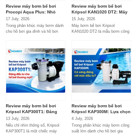
Review máy bơm bể bơi
Review máy bơm bể bơi
Procopi Aqua Plus: Nhỏ
Kripsol KAN1020 DT2: Máy
gọn, vận hành bền bỉ
bơm công suất lớn có đáng
17 July, 2026
15 July, 2026
nhưng có thực sự đáng
đầu tư?
Trong phân khúc máy bơm dành
Máy bơm bể bơi Kripsol
mua?
cho hồ bơi gia đình và hồ bơi
KAN1020 DT2 là mẫu bơm công
mini, Procopi Aqua Plus là cái
suất lớn đến từ thương hiệu
tên xuất...
Kripsol (Tây Ban...
Review máy bơm bể bơi
Review máy bơm bể bơi
Kripsol KAP300T1: Đáng
Kripsol KAP300M: Lựa chọn
đầu tư cho hồ bơi thương
đáng tiền cho hồ bơi
13 July, 2026
4 July, 2026
mại?
thương mại?
Nếu chỉ nhìn thông số, Kripsol
Trong phân khúc máy bơm công
KAP300T1 là một chiếc máy
suất lớn dành cho hồ bơi gia
bơm 3HP khá "bình thường"
đình cao cấp và hồ bơi kinh