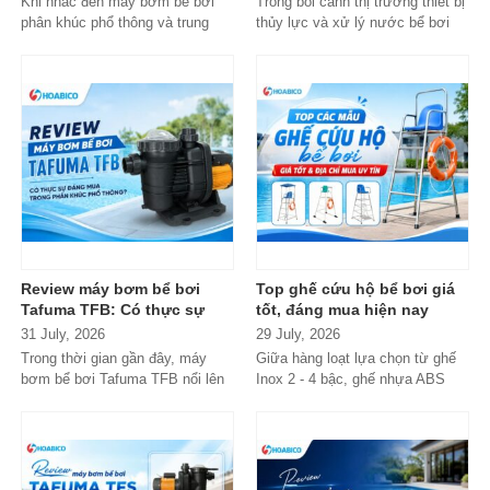
Khi nhắc đến máy bơm bể bơi
Trong bối cảnh thị trường thiết bị
phân khúc phổ thông và trung
thủy lực và xử lý nước bể bơi
cấp, Emaux gần như luôn nằm
xuất hiện tràn lan...
trong danh...
Review máy bơm bể bơi
Top ghế cứu hộ bể bơi giá
Tafuma TFB: Có thực sự
tốt, đáng mua hiện nay
đáng mua trong phân khúc
31 July, 2026
29 July, 2026
phổ thông?
Trong thời gian gần đây, máy
Giữa hàng loạt lựa chọn từ ghế
bơm bể bơi Tafuma TFB nổi lên
Inox 2 - 4 bậc, ghế nhựa ABS
như một lựa chọn đáng chú ý
cao cấp đến các dòng
trong...
Composite...