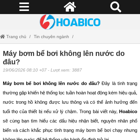
Trang chủ
Tin chuyên ngành
Máy bơm bể bơi không lên nước do đâu?
Máy bơm bể bơi không lên nước do
đâu?
19/06/2026 08:10 +07
- Lượt xem: 3887
Máy bơm bể bơi không lên nước do đâu?
Đây là tình trạng
thường gặp khiến hệ thống lọc tuần hoàn hoạt động kém hiệu quả,
nước trong hồ không được lưu thông và có thể ảnh hưởng đến
tuổi thọ của thiết bị nếu xử lý chậm. Trong bài viết này,
Hoabico
sẽ cùng bạn tìm hiểu các dấu hiệu nhận biết, nguyên nhân phổ
biến và cách khắc phục tình trạng máy bơm bể bơi chạy nhưng
không lên nước để hệ thống vận hành ổn định trở lại.