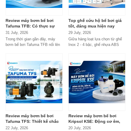
Review máy bơm bể bơi
Top ghế cứu hộ bể bơi giá
Tafuma TFB: Có thực sự
tốt, đáng mua hiện nay
đáng mua trong phân khúc
31 July, 2026
29 July, 2026
phổ thông?
Trong thời gian gần đây, máy
Giữa hàng loạt lựa chọn từ ghế
bơm bể bơi Tafuma TFB nổi lên
Inox 2 - 4 bậc, ghế nhựa ABS
như một lựa chọn đáng chú ý
cao cấp đến các dòng
trong...
Composite...
Review máy bơm bể bơi
Review máy bơm bể bơi
Tafuma TFS: Thiết kế chắc
Kripsol KSE: Động cơ êm,
chắn, vận hành ổn định,
bền bỉ, có xứng đáng với
22 July, 2026
20 July, 2026