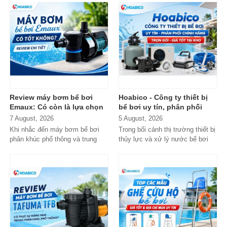
Review máy bơm bể bơi
Hoabico - Công ty thiết bị
Emaux: Có còn là lựa chọn
bể bơi uy tín, phân phối
đáng mua?
chính hãng toàn quốc
7 August, 2026
5 August, 2026
Khi nhắc đến máy bơm bể bơi
Trong bối cảnh thị trường thiết bị
phân khúc phổ thông và trung
thủy lực và xử lý nước bể bơi
cấp, Emaux gần như luôn nằm
xuất hiện tràn lan...
trong danh...