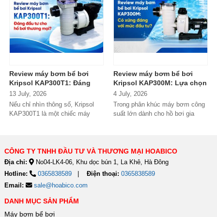
Review máy bơm bể bơi
Review máy bơm bể bơi
Kripsol KAP300T1: Đáng
Kripsol KAP300M: Lựa chọn
đầu tư cho hồ bơi thương
đáng tiền cho hồ bơi
13 July, 2026
4 July, 2026
mại?
thương mại?
Nếu chỉ nhìn thông số, Kripsol
Trong phân khúc máy bơm công
KAP300T1 là một chiếc máy
suất lớn dành cho hồ bơi gia
bơm 3HP khá "bình thường"
đình cao cấp và hồ bơi kinh
trong phân...
doanh,...
CÔNG TY TNHH ĐẦU TƯ VÀ THƯƠNG MẠI HOABICO
Địa chỉ:
No04-LK4-06, Khu dọc bún 1, La Khê, Hà Đông
Hotline:
0365838589
Điện thoại:
0365838589
Email:
sale@hoabico.com
DANH MỤC SẢN PHẨM
Máy bơm bể bơi