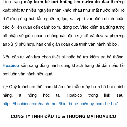
Tình trạng
máy bơm bể bơi không lên nước do đâu
thường
xuất phát từ nhiều nguyên nhân khác nhau như mất nước mồi, rò
rỉ đường ống hút, tắc nghẽn rọ lọc, sai vị trí van điều chỉnh hoặc
các lỗi liên quan đến cánh bơm, động cơ. Việc kiểm tra đúng từng
bộ phận sẽ giúp nhanh chóng xác định sự cố và đưa ra phương
án xử lý phù hợp, hạn chế gián đoạn quá trình vận hành hồ bơi.
Nếu cần tư vấn lựa chọn thiết bị hoặc hỗ trợ kiểm tra hệ thống,
Hoabico
sẵn sàng đồng hành cùng khách hàng để đảm bảo hồ
bơi luôn vận hành hiệu quả.
👉 Quý khách có thể tham khảo các mẫu máy bơm hồ bơi chính
hãng, ít hỏng hóc tại Hoabico trong link sau:
https://hoabico.com/danh-muc/thiet-bi-be-boi/may-bom-be-boi/
CÔNG TY TNHH ĐẦU TƯ & THƯƠNG MẠI HOABICO