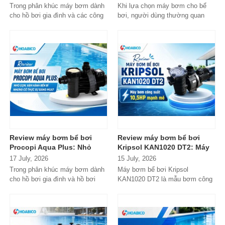
đáng cân nhắc cho hồ bơi
danh tiếng từ Tây Ban Nha?
Trong phân khúc máy bơm dành
Khi lựa chọn máy bơm cho bể
gia đình
cho hồ bơi gia đình và các công
bơi, người dùng thường quan
trình quy mô nhỏ, Tafuma TFS
tâm nhiều hơn đến độ bền, khả...
đang nhận...
Review máy bơm bể bơi
Review máy bơm bể bơi
Procopi Aqua Plus: Nhỏ
Kripsol KAN1020 DT2: Máy
gọn, vận hành bền bỉ
bơm công suất lớn có đáng
17 July, 2026
15 July, 2026
nhưng có thực sự đáng
đầu tư?
Trong phân khúc máy bơm dành
Máy bơm bể bơi Kripsol
mua?
cho hồ bơi gia đình và hồ bơi
KAN1020 DT2 là mẫu bơm công
mini, Procopi Aqua Plus là cái
suất lớn đến từ thương hiệu
tên xuất...
Kripsol (Tây Ban...