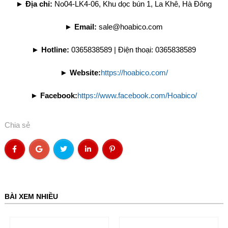
►
Địa chỉ:
No04-LK4-06, Khu dọc bún 1, La Khê, Hà Đông
►
Email:
sale@hoabico.com
►
Hotline:
0365838589 | Điện thoại: 0365838589
►
Website:
https://hoabico.com/
►
Facebook:
https://www.facebook.com/Hoabico/
Chia sẻ
BÀI XEM NHIỀU