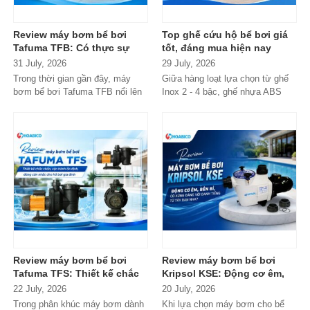
Review máy bơm bể bơi
Top ghế cứu hộ bể bơi giá
Tafuma TFB: Có thực sự
tốt, đáng mua hiện nay
đáng mua trong phân khúc
31 July, 2026
29 July, 2026
phổ thông?
Trong thời gian gần đây, máy
Giữa hàng loạt lựa chọn từ ghế
bơm bể bơi Tafuma TFB nổi lên
Inox 2 - 4 bậc, ghế nhựa ABS
như một lựa chọn đáng chú ý
cao cấp đến các dòng
trong...
Composite...
Review máy bơm bể bơi
Review máy bơm bể bơi
Tafuma TFS: Thiết kế chắc
Kripsol KSE: Động cơ êm,
chắn, vận hành ổn định,
bền bỉ, có xứng đáng với
22 July, 2026
20 July, 2026
đáng cân nhắc cho hồ bơi
danh tiếng từ Tây Ban Nha?
Trong phân khúc máy bơm dành
Khi lựa chọn máy bơm cho bể