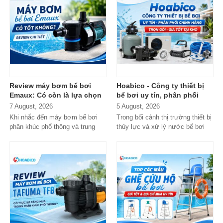
Review máy bơm bể bơi
Hoabico - Công ty thiết bị
Emaux: Có còn là lựa chọn
bể bơi uy tín, phân phối
đáng mua?
chính hãng toàn quốc
7 August, 2026
5 August, 2026
Khi nhắc đến máy bơm bể bơi
Trong bối cảnh thị trường thiết bị
phân khúc phổ thông và trung
thủy lực và xử lý nước bể bơi
cấp, Emaux gần như luôn nằm
xuất hiện tràn lan...
trong danh...