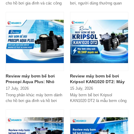
gia đình
cho hồ bơi gia đình và các công
bơi, người dùng thường quan
trình quy mô nhỏ, Tafuma TFS
tâm nhiều hơn đến độ bền, khả...
đang nhận...
Review máy bơm bể bơi
Review máy bơm bể bơi
Procopi Aqua Plus: Nhỏ
Kripsol KAN1020 DT2: Máy
gọn, vận hành bền bỉ
bơm công suất lớn có đáng
17 July, 2026
15 July, 2026
nhưng có thực sự đáng
đầu tư?
Trong phân khúc máy bơm dành
Máy bơm bể bơi Kripsol
mua?
cho hồ bơi gia đình và hồ bơi
KAN1020 DT2 là mẫu bơm công
mini, Procopi Aqua Plus là cái
suất lớn đến từ thương hiệu
tên xuất...
Kripsol (Tây Ban...