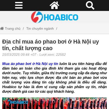
Trang chủ
Tin chuyên ngành
Địa chỉ mua áo phao bơi ở Hà Nội uy tín, chất lượng cao
Địa chỉ mua áo phao bơi ở Hà Nội uy
tín, chất lượng cao
15/03/2025 09:44 +07
- Lượt xem: 22582
Mua áo phao bơi ở Hà Nội uy tín
luôn là ưu tiên hàng đầu để
đảm bảo an toàn cho gia đình khi tham gia các hoạt động
dưới nước. Tuy nhiên, giữa thị trường cung cấp đa dạng như
hiện nay, việc lựa chọn được địa chỉ bán áo phao bơi vừa
chất lượng vừa đáng tin cậy không phải là điều dễ dàng.
Hoabico tự hào là đơn vị cung cấp sản phẩm uy tín, nhận
được đánh giá cao từ các quý khách hàng.