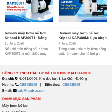
Review máy bơm bể bơi
Review máy bơm bể bơi
Kripsol KAP300T1: Đáng
Kripsol KAP300M: Lựa chọn
đầu tư cho hồ bơi thương
đáng tiền cho hồ bơi
13 July, 2026
4 July, 2026
mại?
thương mại?
Nếu chỉ nhìn thông số, Kripsol
Trong phân khúc máy bơm công
KAP300T1 là một chiếc máy
suất lớn dành cho hồ bơi gia
bơm 3HP khá "bình thường"
đình cao cấp và hồ bơi kinh
trong phân...
doanh,...
CÔNG TY TNHH ĐẦU TƯ VÀ THƯƠNG MẠI HOABICO
Địa chỉ:
No04-LK4-06, Khu dọc bún 1, La Khê, Hà Đông
Hotline:
0365838589
Điện thoại:
0365838589
Email:
sale@hoabico.com
DANH MỤC SẢN PHẨM
Máy bơm bể bơi