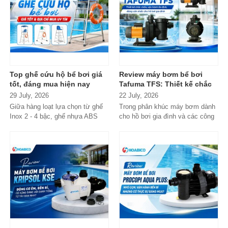
Top ghế cứu hộ bể bơi giá
Review máy bơm bể bơi
tốt, đáng mua hiện nay
Tafuma TFS: Thiết kế chắc
chắn, vận hành ổn định,
29 July, 2026
22 July, 2026
đáng cân nhắc cho hồ bơi
Giữa hàng loạt lựa chọn từ ghế
Trong phân khúc máy bơm dành
gia đình
Inox 2 - 4 bậc, ghế nhựa ABS
cho hồ bơi gia đình và các công
cao cấp đến các dòng
trình quy mô nhỏ, Tafuma TFS
Composite...
đang nhận...