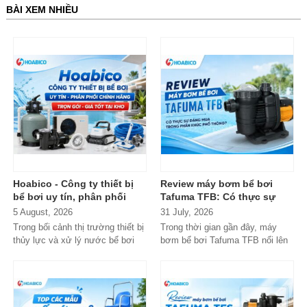
BÀI XEM NHIỀU
Hoabico - Công ty thiết bị
Review máy bơm bể bơi
bể bơi uy tín, phân phối
Tafuma TFB: Có thực sự
chính hãng toàn quốc
đáng mua trong phân khúc
5 August, 2026
31 July, 2026
phổ thông?
Trong bối cảnh thị trường thiết bị
Trong thời gian gần đây, máy
thủy lực và xử lý nước bể bơi
bơm bể bơi Tafuma TFB nổi lên
xuất hiện tràn lan...
như một lựa chọn đáng chú ý
trong...