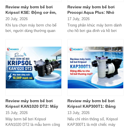
Review máy bơm bể bơi
Review máy bơm bể bơi
Kripsol KSE: Động cơ êm,
Procopi Aqua Plus: Nhỏ
bền bỉ, có xứng đáng với
gọn, vận hành bền bỉ
20 July, 2026
17 July, 2026
danh tiếng từ Tây Ban Nha?
nhưng có thực sự đáng
Khi lựa chọn máy bơm cho bể
Trong phân khúc máy bơm dành
mua?
bơi, người dùng thường quan
cho hồ bơi gia đình và hồ bơi
tâm nhiều hơn đến độ bền, khả...
mini, Procopi Aqua Plus là cái
tên xuất...
Review máy bơm bể bơi
Review máy bơm bể bơi
Kripsol KAN1020 DT2: Máy
Kripsol KAP300T1: Đáng
bơm công suất lớn có đáng
đầu tư cho hồ bơi thương
15 July, 2026
13 July, 2026
đầu tư?
mại?
Máy bơm bể bơi Kripsol
Nếu chỉ nhìn thông số, Kripsol
KAN1020 DT2 là mẫu bơm công
KAP300T1 là một chiếc máy