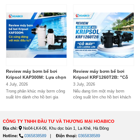
suất lớn đến từ thương hiệu
bơm 3HP khá "bình thường"
Kripsol (Tây Ban...
trong phân...
Review máy bơm bể bơi
Review máy bơm bể bơi
Kripsol KAP300M: Lựa chọn
Kripsol KRF1260T2B: "Cỗ
đáng tiền cho hồ bơi
máy" lưu lượng lớn dành
4 July, 2026
3 July, 2026
thương mại?
cho hồ bơi kinh doanh
Trong phân khúc máy bơm công
Nếu đang tìm một máy bơm
suất lớn dành cho hồ bơi gia
công suất lớn cho hồ bơi khách
đình cao cấp và hồ bơi kinh
sạn, resort hoặc hệ thống lọc...
doanh,...
CÔNG TY TNHH ĐẦU TƯ VÀ THƯƠNG MẠI HOABICO
Địa chỉ:
No04-LK4-06, Khu dọc bún 1, La Khê, Hà Đông
Hotline:
0365838589
Điện thoại:
0365838589