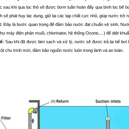
sau khi qua lọc thô sẽ được bơm tuần hoàn đẩy qua bình lọc bể bơi.
nh sẽ phát huy tác dụng, giữ lại các tạp chất cực nhỏ, giúp nước trở 
t:
Đây là bước quan trọng để đảm bảo nước đạt chuẩn vệ sinh. Nướ
như máy điện phân muối, chlorinator, hệ thống Ozone,…) để diệt khuẩ
ể:
Sau khi đã được làm sạch và xử lý, nước sẽ được trả lại bể bơi 
ột chu trình mới, đảm bảo nguồn nước luôn trong lành và an toàn.