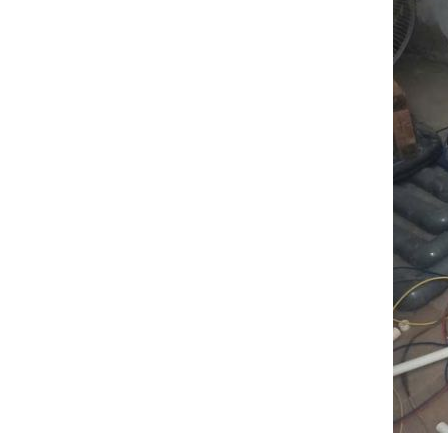
đặt thời gian xông
và nhiệt độ xông.
• Công suất:
9kW/220V/380V
• Xả cặn Tự động
• Bảo hành: 12
tháng
• Đơn vị phân phối:
Hoabico