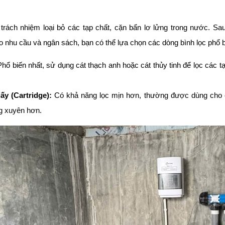
trách nhiệm loại bỏ các tạp chất, cặn bẩn lơ lửng trong nước. Sa
 nhu cầu và ngân sách, bạn có thể lựa chọn các dòng bình lọc phổ 
hổ biến nhất, sử dụng cát thạch anh hoặc cát thủy tinh để lọc các t
iấy (Cartridge):
Có khả năng lọc mịn hơn, thường được dùng cho cá
g xuyên hơn.