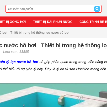
IẾT BỊ XÔNG HƠI
THIẾT BỊ ĐÀI PHUN NƯỚC
CÔNG TRÌNH BỂ 
 bơi - Thiết bị trong hệ thống lọc nước bể bơi
c nước hồ bơi - Thiết bị trong hệ thống l
7
- Lượt xem: 13885
ên lý lọc nước hồ bơi
sẽ góp phần quan trọng trong việc nâng ca
ó thể hiểu rõ nguyên lý này. Đây là lý do vì sao Hoabico mang đến 