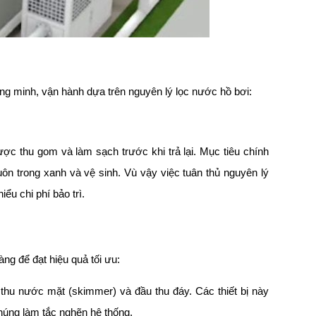
g minh, vận hành dựa trên nguyên lý lọc nước hồ bơi:
ược thu gom và làm sạch trước khi trả lại. Mục tiêu chính
uôn trong xanh và vệ sinh. Vù vậy việc tuân thủ nguyên lý
ểu chi phí bảo trì.
g để đạt hiệu quả tối ưu:
hu nước mặt (skimmer) và đầu thu đáy. Các thiết bị này
 chúng làm tắc nghẽn hệ thống.