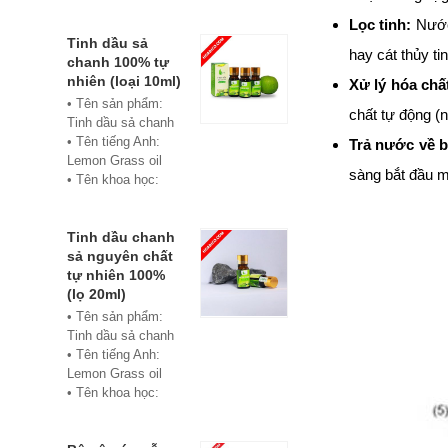
• Màu sắc: xanh
Lọc tinh:
Nước 
• Vật liệu:
Composite
Tinh dầu sả
hay cát thủy ti
• Phân phối:
chanh 100% tự
Hoabico
nhiên (loại 10ml)
Xử lý hóa chấ
• Tên sản phẩm:
chất tự động (
Tinh dầu sả chanh
• Tên tiếng Anh:
Trả nước về b
Lemon Grass oil
sàng bắt đầu m
• Tên khoa học:
Cymbopogon
flexuosus
• Chủng loại: Thiết
Tinh dầu chanh
bị xông hơi
sả nguyên chất
• Thành phần chiết
tự nhiên 100%
xuất: lá
(lọ 20ml)
• Phương pháp
• Tên sản phẩm:
chiết xuất: Chưng
Tinh dầu sả chanh
cất hơi nước
• Tên tiếng Anh:
• Hình thức: Chất
Lemon Grass oil
lỏng
• Tên khoa học:
• Màu sắc: Tinh dầu
Cymbopogon
có màu vàng nhạt
flexuosus
• Mùi vị: Mùi chanh