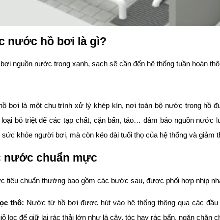
c nước hồ bơi là gì?
ơi nguồn nước trong xanh, sạch sẽ cần đến hệ thống tuần hoàn thôn
ồ bơi là một chu trình xử lý khép kín, nơi toàn bộ nước trong hồ đ
 loại bỏ triệt để các tạp chất, cặn bẩn, tảo… đảm bảo nguồn nước l
sức khỏe người bơi, mà còn kéo dài tuổi thọ của hệ thống và giảm thi
ọc nước chuẩn mực
ớc tiêu chuẩn thường bao gồm các bước sau, được phối hợp nhịp nhàn
ọc thô:
Nước từ hồ bơi được hút vào hệ thống thông qua các đầu t
iỏ lọc để giữ lại rác thải lớn như lá cây, tóc hay rác bẩn, ngăn chặn