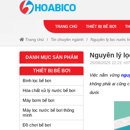
TRANG CHỦ
THIẾT BỊ BỂ BƠI
TH
Trang chủ
Tin chuyên ngành
Nguyên lý lọc nước hồ
Nguyên lý lọ
DANH MỤC SẢN PHẨM
25/09/2025 11:21 +0
THIẾT BỊ BỂ BƠI
Việc nắm vững
nguy
Bình lọc bể bơi
không phải ai cũng c
Hóa chất xử lý nước bể bơi
dưới.
Máy bơm bể bơi
Máy lọc nước bể bơi thông
minh
Đồ chơi bể bơi