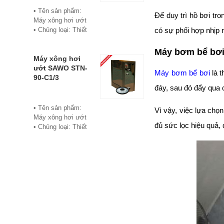
• Bảo hành: 12
• Tên sản phẩm:
Để duy trì hồ bơi tro
tháng
Máy xông hơi ướt
• Đơn vị phân phối:
• Chủng loại: Thiết
có sự phối hợp nhịp 
Hoabico
bị xông hơi
• Thương hiệu:
Máy bơm bể bơ
Sawo
Máy xông hơi
• Xuất xứ:
ướt SAWO STN-
Máy bơm bể bơi
là t
Philippine
90-C1/3
• Model: STN-60-
đáy, sau đó đẩy qua cá
C1/3
• Có bảng điều
• Tên sản phẩm:
Vì vậy, việc lựa chọ
khiển điện tử hiển
Máy xông hơi ướt
thị số, cho phép cài
đủ sức lọc hiệu quả, 
• Chủng loại: Thiết
đặt thời gian xông
bị xông hơi
và nhiệt độ xông.
• Thương hiệu:
• Công suất:
Sawo
6Kw/220V/380V
• Xuất xứ:
• Xả cặn Tự động
Philippines
• Bảo hành: 12
• Model: STN-90-
tháng
C1/3
• Đơn vị phân phối:
• Có bảng điều
Hoabico
khiển điện tử hiển
thị số, cho phép cài