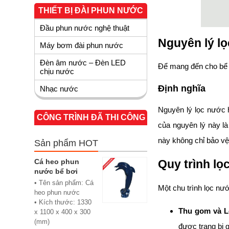
THIẾT BỊ ĐÀI PHUN NƯỚC
Đầu phun nước nghệ thuật
Nguyên lý lọ
Máy bơm đài phun nước
Đèn âm nước – Đèn LED
Để mang đến cho bể b
chịu nước
Định nghĩa
Nhạc nước
Nguyên lý lọc nước h
CÔNG TRÌNH ĐÃ THI CÔNG
của nguyên lý này là
này không chỉ bảo vệ 
Sản phẩm HOT
Cá heo phun
Quy trình l
nước bể bơi
• Tên sản phẩm: Cá
Một chu trình lọc nư
heo phun nước
• Kích thước: 1330
Thu gom và L
x 1100 x 400 x 300
(mm)
được trang bị g