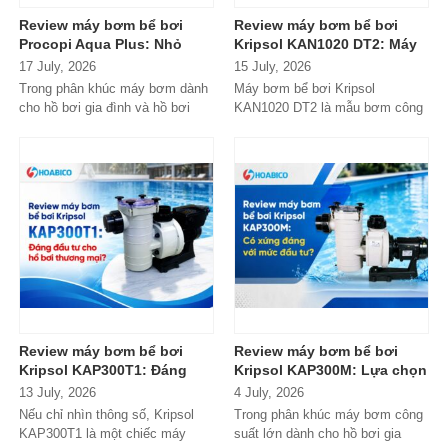
Review máy bơm bể bơi
Review máy bơm bể bơi
Procopi Aqua Plus: Nhỏ
Kripsol KAN1020 DT2: Máy
gọn, vận hành bền bỉ
bơm công suất lớn có đáng
17 July, 2026
15 July, 2026
nhưng có thực sự đáng
đầu tư?
Trong phân khúc máy bơm dành
Máy bơm bể bơi Kripsol
mua?
cho hồ bơi gia đình và hồ bơi
KAN1020 DT2 là mẫu bơm công
mini, Procopi Aqua Plus là cái
suất lớn đến từ thương hiệu
tên xuất...
Kripsol (Tây Ban...
Review máy bơm bể bơi
Review máy bơm bể bơi
Kripsol KAP300T1: Đáng
Kripsol KAP300M: Lựa chọn
đầu tư cho hồ bơi thương
đáng tiền cho hồ bơi
13 July, 2026
4 July, 2026
mại?
thương mại?
Nếu chỉ nhìn thông số, Kripsol
Trong phân khúc máy bơm công
KAP300T1 là một chiếc máy
suất lớn dành cho hồ bơi gia