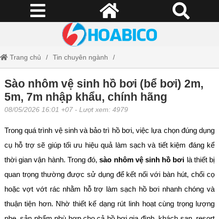
Trang chủ
Tin chuyên ngành
Sào nhôm vệ sinh hồ bơi (bể bơi) 2m, 5m, 7m nhập khẩu, chính hãng
Sào nhôm vệ sinh hồ bơi (bể bơi) 2m,
5m, 7m nhập khẩu, chính hãng
08/05/2026 16:01 +07
- Lượt xem: 4979
Trong quá trình vệ sinh và bảo trì hồ bơi, việc lựa chọn đúng dụng
cụ hỗ trợ sẽ giúp tối ưu hiệu quả làm sạch và tiết kiệm đáng kể
thời gian vận hành. Trong đó,
sào nhôm vệ sinh hồ bơi
là thiết bị
quan trọng thường được sử dụng để kết nối với bàn hút, chổi cọ
hoặc vợt vớt rác nhằm hỗ trợ làm sạch hồ bơi nhanh chóng và
thuận tiện hơn. Nhờ thiết kế dạng rút linh hoạt cùng trọng lượng
nhẹ, sản phẩm phù hợp cho cả hồ bơi gia đình, khách sạn, resort