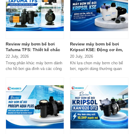
Review máy bơm bể bơi
Review máy bơm bể bơi
Tafuma TFS: Thiết kế chắc
Kripsol KSE: Động cơ êm,
chắn, vận hành ổn định,
bền bỉ, có xứng đáng với
22 July, 2026
20 July, 2026
đáng cân nhắc cho hồ bơi
danh tiếng từ Tây Ban Nha?
Trong phân khúc máy bơm dành
Khi lựa chọn máy bơm cho bể
gia đình
cho hồ bơi gia đình và các công
bơi, người dùng thường quan
trình quy mô nhỏ, Tafuma TFS
tâm nhiều hơn đến độ bền, khả...
đang nhận...