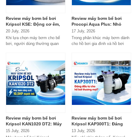
Review máy bơm bể bơi
Review máy bơm bể bơi
Kripsol KSE: Động cơ êm,
Procopi Aqua Plus: Nhỏ
bền bỉ, có xứng đáng với
gọn, vận hành bền bỉ
20 July, 2026
17 July, 2026
danh tiếng từ Tây Ban Nha?
nhưng có thực sự đáng
Khi lựa chọn máy bơm cho bể
Trong phân khúc máy bơm dành
mua?
bơi, người dùng thường quan
cho hồ bơi gia đình và hồ bơi
tâm nhiều hơn đến độ bền, khả...
mini, Procopi Aqua Plus là cái
tên xuất...
Review máy bơm bể bơi
Review máy bơm bể bơi
Kripsol KAN1020 DT2: Máy
Kripsol KAP300T1: Đáng
bơm công suất lớn có đáng
đầu tư cho hồ bơi thương
15 July, 2026
13 July, 2026
đầu tư?
mại?