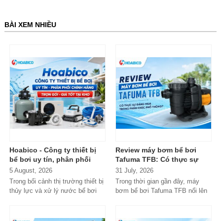
BÀI XEM NHIỀU
Hoabico - Công ty thiết bị
Review máy bơm bể bơi
bể bơi uy tín, phân phối
Tafuma TFB: Có thực sự
chính hãng toàn quốc
đáng mua trong phân khúc
5 August, 2026
31 July, 2026
phổ thông?
Trong bối cảnh thị trường thiết bị
Trong thời gian gần đây, máy
thủy lực và xử lý nước bể bơi
bơm bể bơi Tafuma TFB nổi lên
xuất hiện tràn lan...
như một lựa chọn đáng chú ý
trong...