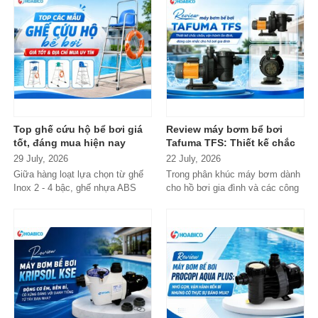
Top ghế cứu hộ bể bơi giá
Review máy bơm bể bơi
tốt, đáng mua hiện nay
Tafuma TFS: Thiết kế chắc
chắn, vận hành ổn định,
29 July, 2026
22 July, 2026
đáng cân nhắc cho hồ bơi
Giữa hàng loạt lựa chọn từ ghế
Trong phân khúc máy bơm dành
gia đình
Inox 2 - 4 bậc, ghế nhựa ABS
cho hồ bơi gia đình và các công
cao cấp đến các dòng
trình quy mô nhỏ, Tafuma TFS
Composite...
đang nhận...