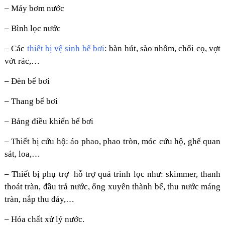
– Máy bơm nước
– Bình lọc nước
– Các
thiết bị vệ sinh bể bơi
: bàn hút, sào nhôm, chổi cọ, vợt
vớt rác,…
– Đèn bể bơi
– Thang bể bơi
– Bảng điều khiển bể bơi
– Thiết bị cứu hộ: áo phao, phao tròn, móc cứu hộ, ghế quan
sát, loa,…
– Thiết bị phụ trợ hỗ trợ quá trình lọc như: skimmer, thanh
thoát tràn, đầu trả nước, ống xuyên thành bể, thu nước máng
tràn, nắp thu đáy,…
– Hóa chất xử lý nước.