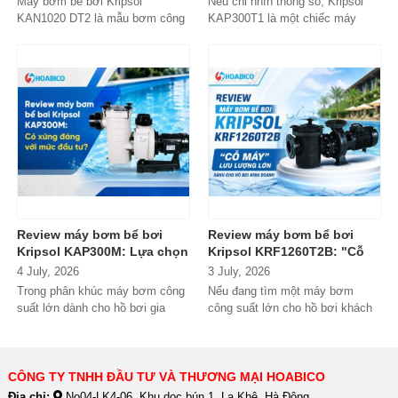
Máy bơm bể bơi Kripsol
Nếu chỉ nhìn thông số, Kripsol
KAN1020 DT2 là mẫu bơm công
KAP300T1 là một chiếc máy
suất lớn đến từ thương hiệu
bơm 3HP khá "bình thường"
Kripsol (Tây Ban...
trong phân...
Review máy bơm bể bơi
Review máy bơm bể bơi
Kripsol KAP300M: Lựa chọn
Kripsol KRF1260T2B: "Cỗ
đáng tiền cho hồ bơi
máy" lưu lượng lớn dành
4 July, 2026
3 July, 2026
thương mại?
cho hồ bơi kinh doanh
Trong phân khúc máy bơm công
Nếu đang tìm một máy bơm
suất lớn dành cho hồ bơi gia
công suất lớn cho hồ bơi khách
đình cao cấp và hồ bơi kinh
sạn, resort hoặc hệ thống lọc...
doanh,...
CÔNG TY TNHH ĐẦU TƯ VÀ THƯƠNG MẠI HOABICO
Địa chỉ:
No04-LK4-06, Khu dọc bún 1, La Khê, Hà Đông