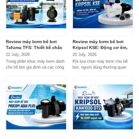
Review máy bơm bể bơi
Review máy bơm bể bơi
Tafuma TFS: Thiết kế chắc
Kripsol KSE: Động cơ êm,
chắn, vận hành ổn định,
bền bỉ, có xứng đáng với
22 July, 2026
20 July, 2026
đáng cân nhắc cho hồ bơi
danh tiếng từ Tây Ban Nha?
Trong phân khúc máy bơm dành
Khi lựa chọn máy bơm cho bể
gia đình
cho hồ bơi gia đình và các công
bơi, người dùng thường quan
trình quy mô nhỏ, Tafuma TFS
tâm nhiều hơn đến độ bền, khả...
đang nhận...