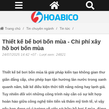
Trang chủ
Tin chuyên ngành
Tin tức
Thiết kế bể bơi bốn mùa - Chi phí xây hồ bơi bốn mùa
Thiết kế bể bơi bốn mùa - Chi phí xây
hồ bơi bốn mùa
24/07/2025 14:42 +07
- Lượt xem: 24821
Thiết kế bể bơi bốn mùa là giải pháp kiến tạo không gian thư
giãn đẳng cấp, cho phép bạn tận hưởng làn nước trong xanh
quanh năm, bất kể điều kiện thời tiết nắng nóng hay lạnh giá.
Tuy nhiên đối với những công trình này cần có sự kết hợp
hoàn hảo giữa công nghệ tiên tiến và thẩm mỹ tinh tế, vì vậy
nếu bạn đang có ý tưởng về việc sở hữu hồ bơi 4 mùa, đừng