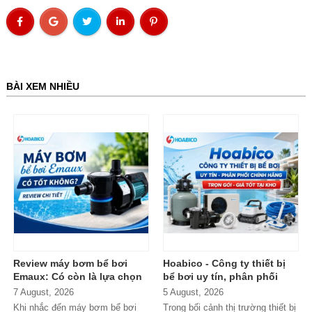
BÀI XEM NHIỀU
Review máy bơm bể bơi
Hoabico - Công ty thiết bị
Emaux: Có còn là lựa chọn
bể bơi uy tín, phân phối
đáng mua?
chính hãng toàn quốc
7 August, 2026
5 August, 2026
Khi nhắc đến máy bơm bể bơi
Trong bối cảnh thị trường thiết bị