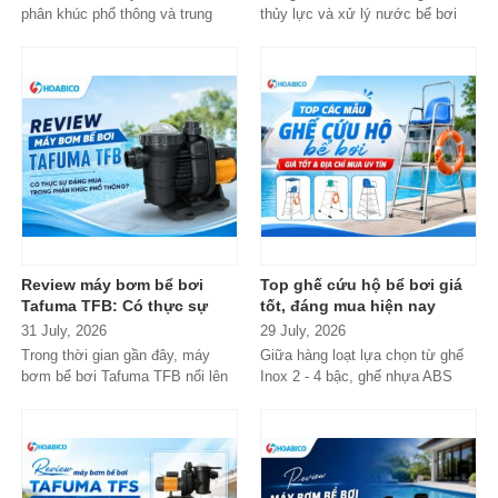
phân khúc phổ thông và trung
thủy lực và xử lý nước bể bơi
cấp, Emaux gần như luôn nằm
xuất hiện tràn lan...
trong danh...
Review máy bơm bể bơi
Top ghế cứu hộ bể bơi giá
Tafuma TFB: Có thực sự
tốt, đáng mua hiện nay
đáng mua trong phân khúc
31 July, 2026
29 July, 2026
phổ thông?
Trong thời gian gần đây, máy
Giữa hàng loạt lựa chọn từ ghế
bơm bể bơi Tafuma TFB nổi lên
Inox 2 - 4 bậc, ghế nhựa ABS
như một lựa chọn đáng chú ý
cao cấp đến các dòng
trong...
Composite...