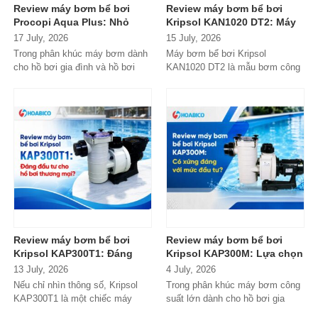
Review máy bơm bể bơi
Review máy bơm bể bơi
Procopi Aqua Plus: Nhỏ
Kripsol KAN1020 DT2: Máy
gọn, vận hành bền bỉ
bơm công suất lớn có đáng
17 July, 2026
15 July, 2026
nhưng có thực sự đáng
đầu tư?
Trong phân khúc máy bơm dành
Máy bơm bể bơi Kripsol
mua?
cho hồ bơi gia đình và hồ bơi
KAN1020 DT2 là mẫu bơm công
mini, Procopi Aqua Plus là cái
suất lớn đến từ thương hiệu
tên xuất...
Kripsol (Tây Ban...
Review máy bơm bể bơi
Review máy bơm bể bơi
Kripsol KAP300T1: Đáng
Kripsol KAP300M: Lựa chọn
đầu tư cho hồ bơi thương
đáng tiền cho hồ bơi
13 July, 2026
4 July, 2026
mại?
thương mại?
Nếu chỉ nhìn thông số, Kripsol
Trong phân khúc máy bơm công
KAP300T1 là một chiếc máy
suất lớn dành cho hồ bơi gia
bơm 3HP khá "bình thường"
đình cao cấp và hồ bơi kinh