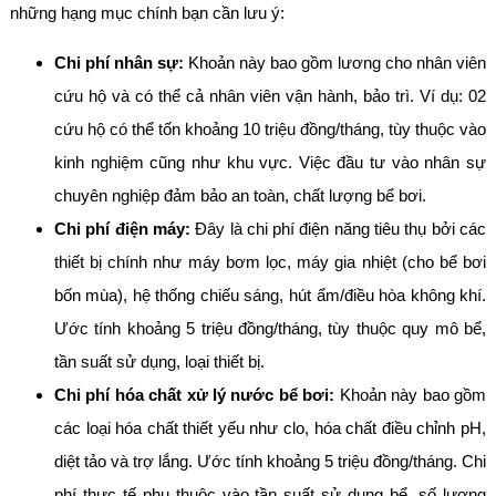
những hạng mục chính bạn cần lưu ý:
Chi phí nhân sự:
Khoản này bao gồm lương cho nhân viên
cứu hộ và có thể cả nhân viên vận hành, bảo trì. Ví dụ: 02
cứu hộ có thể tốn khoảng 10 triệu đồng/tháng, tùy thuộc vào
kinh nghiệm cũng như khu vực. Việc đầu tư vào nhân sự
chuyên nghiệp đảm bảo an toàn, chất lượng bể bơi.
Chi phí điện máy:
Đây là chi phí điện năng tiêu thụ bởi các
thiết bị chính như máy bơm lọc, máy gia nhiệt (cho bể bơi
bốn mùa), hệ thống chiếu sáng, hút ẩm/điều hòa không khí.
Ước tính khoảng 5 triệu đồng/tháng, tùy thuộc quy mô bể,
tần suất sử dụng, loại thiết bị.
Chi phí hóa chất xử lý nước bể bơi:
Khoản này bao gồm
các loại hóa chất thiết yếu như clo, hóa chất điều chỉnh pH,
diệt tảo và trợ lắng. Ước tính khoảng 5 triệu đồng/tháng. Chi
phí thực tế phụ thuộc vào tần suất sử dụng bể, số lượng