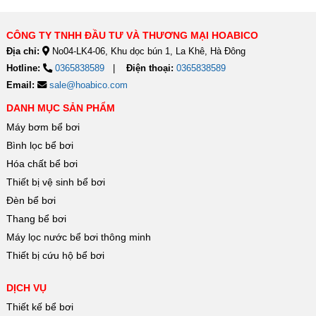
trong phân...
doanh,...
CÔNG TY TNHH ĐẦU TƯ VÀ THƯƠNG MẠI HOABICO
Địa chỉ:
No04-LK4-06, Khu dọc bún 1, La Khê, Hà Đông
Hotline:
0365838589
Điện thoại:
0365838589
Email:
sale@hoabico.com
DANH MỤC SẢN PHẨM
Máy bơm bể bơi
Bình lọc bể bơi
Hóa chất bể bơi
Thiết bị vệ sinh bể bơi
Đèn bể bơi
Thang bể bơi
Máy lọc nước bể bơi thông minh
Thiết bị cứu hộ bể bơi
DỊCH VỤ
Thiết kế bể bơi