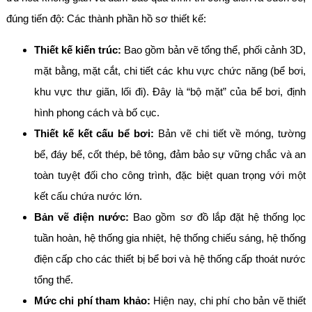
đúng tiến độ: Các thành phần hồ sơ thiết kế:
Thiết kế kiến trúc:
Bao gồm bản vẽ tổng thể, phối cảnh 3D,
mặt bằng, mặt cắt, chi tiết các khu vực chức năng (bể bơi,
khu vực thư giãn, lối đi). Đây là “bộ mặt” của bể bơi, định
hình phong cách và bố cục.
Thiết kế kết cấu bể bơi:
Bản vẽ chi tiết về móng, tường
bể, đáy bể, cốt thép, bê tông, đảm bảo sự vững chắc và an
toàn tuyệt đối cho công trình, đặc biệt quan trọng với một
kết cấu chứa nước lớn.
Bản vẽ điện nước:
Bao gồm sơ đồ lắp đặt hệ thống lọc
tuần hoàn, hệ thống gia nhiệt, hệ thống chiếu sáng, hệ thống
điện cấp cho các thiết bị bể bơi và hệ thống cấp thoát nước
tổng thể.
Mức chi phí tham khảo:
Hiện nay, chi phí cho bản vẽ thiết