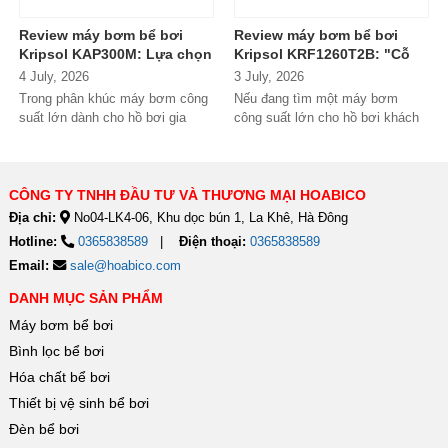
Review máy bơm bể bơi
Review máy bơm bể bơi
Kripsol KAP300M: Lựa chọn
Kripsol KRF1260T2B: "Cỗ
đáng tiền cho hồ bơi
máy" lưu lượng lớn dành
4 July, 2026
3 July, 2026
thương mại?
cho hồ bơi kinh doanh
Trong phân khúc máy bơm công
Nếu đang tìm một máy bơm
suất lớn dành cho hồ bơi gia
công suất lớn cho hồ bơi khách
đình cao cấp và hồ bơi kinh
sạn, resort hoặc hệ thống lọc...
doanh,...
CÔNG TY TNHH ĐẦU TƯ VÀ THƯƠNG MẠI HOABICO
Địa chỉ:
No04-LK4-06, Khu dọc bún 1, La Khê, Hà Đông
Hotline:
0365838589
Điện thoại:
0365838589
Email:
sale@hoabico.com
DANH MỤC SẢN PHẨM
Máy bơm bể bơi
Bình lọc bể bơi
Hóa chất bể bơi
Thiết bị vệ sinh bể bơi
Đèn bể bơi