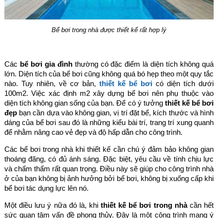
Bể bơi trong nhà được thiết kế rất hợp lý
Các
bể bơi gia đình
thường có đặc điểm là diện tích không quá
lớn. Diện tích của bể bơi cũng không quá bó hẹp theo một quy tắc
nào. Tuy nhiên, về cơ bản,
thiết kế bể bơi
có diện tích dưới
100m2. Việc xác định m2 xây dựng bể bơi nên phụ thuộc vào
diện tích không gian sống của bạn. Để có ý tưởng
thiết kế bể bơi
đẹp
bạn cần dựa vào không gian, vị trí đặt bể, kích thước và hình
dáng của bể bơi sau đó là những kiểu bài trí, trang trí xung quanh
để nhằm nâng cao vẻ đẹp và độ hấp dẫn cho công trình.
Các bể bơi trong nhà khi thiết kế cần chú ý đảm bảo không gian
thoáng đãng, có đủ ánh sáng. Đặc biệt, yêu cầu về tính chịu lực
và chấm thấm rất quan trọng. Điều này sẽ giúp cho công trình nhà
ở của bạn không bị ảnh hưởng bởi bể bơi, không bị xuống cấp khi
bể bơi tác dụng lực lên nó.
Một điều lưu ý nữa đó là, khi
thiết kế bể bơi trong nhà
cần hết
sức quan tâm vấn đề phong thủy. Đây là một công trình mang ý