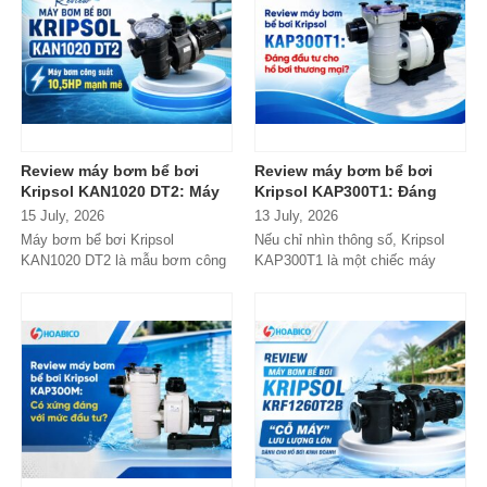
Review máy bơm bể bơi
Review máy bơm bể bơi
Kripsol KAN1020 DT2: Máy
Kripsol KAP300T1: Đáng
bơm công suất lớn có đáng
đầu tư cho hồ bơi thương
15 July, 2026
13 July, 2026
đầu tư?
mại?
Máy bơm bể bơi Kripsol
Nếu chỉ nhìn thông số, Kripsol
KAN1020 DT2 là mẫu bơm công
KAP300T1 là một chiếc máy
suất lớn đến từ thương hiệu
bơm 3HP khá "bình thường"
Kripsol (Tây Ban...
trong phân...