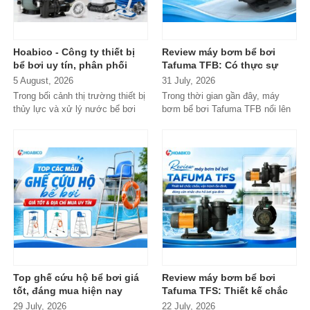
Hoabico - Công ty thiết bị
Review máy bơm bể bơi
bể bơi uy tín, phân phối
Tafuma TFB: Có thực sự
chính hãng toàn quốc
đáng mua trong phân khúc
5 August, 2026
31 July, 2026
phổ thông?
Trong bối cảnh thị trường thiết bị
Trong thời gian gần đây, máy
thủy lực và xử lý nước bể bơi
bơm bể bơi Tafuma TFB nổi lên
xuất hiện tràn lan...
như một lựa chọn đáng chú ý
trong...
Top ghế cứu hộ bể bơi giá
Review máy bơm bể bơi
tốt, đáng mua hiện nay
Tafuma TFS: Thiết kế chắc
chắn, vận hành ổn định,
29 July, 2026
22 July, 2026