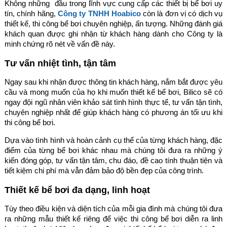
Không những đầu trong lĩnh vực cung cấp các thiết bị bể bơi uy
tín, chính hãng,
Công ty TNHH Hoabico
còn là đơn vị có dịch vụ
thiết kế, thi công bể bơi chuyên nghiệp, ấn tượng. Những đánh giá
khách quan được ghi nhận từ khách hàng dành cho Công ty là
minh chứng rõ nét về vấn đề này.
Tư vấn nhiệt tình, tận tâm
Ngay sau khi nhận được thông tin khách hàng, nắm bắt được yêu
cầu và mong muốn của họ khi muốn thiết kế bể bơi, Bilico sẽ có
ngay đội ngũ nhân viên khảo sát tình hình thực tế, tư vấn tận tình,
chuyên nghiệp nhất để giúp khách hàng có phương án tối ưu khi
thi công bể bơi.
Dựa vào tình hình và hoàn cảnh cụ thể của từng khách hàng, đặc
điểm của từng bể bơi khác nhau mà chúng tôi đưa ra những ý
kiến đóng góp, tư vấn tận tâm, chu đáo, đề cao tính thuận tiện và
tiết kiệm chi phí mà vẫn đảm bảo độ bền đẹp của công trình.
Thiết kế bể bơi đa dạng, linh hoạt
Tùy theo điều kiện và diện tích của mỗi gia đình mà chúng tôi đưa
ra những mẫu thiết kế riêng để việc thi công bể bơi diễn ra linh