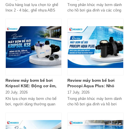
đáng cân nhắc cho hồ bơi
Giữa hàng loạt lựa chọn từ ghế
Trong phân khúc máy bơm dành
gia đình
Inox 2 - 4 bậc, ghế nhựa ABS
cho hồ bơi gia đình và các công
cao cấp đến các dòng
trình quy mô nhỏ, Tafuma TFS
Composite...
đang nhận...
Review máy bơm bể bơi
Review máy bơm bể bơi
Kripsol KSE: Động cơ êm,
Procopi Aqua Plus: Nhỏ
bền bỉ, có xứng đáng với
gọn, vận hành bền bỉ
20 July, 2026
17 July, 2026
danh tiếng từ Tây Ban Nha?
nhưng có thực sự đáng
Khi lựa chọn máy bơm cho bể
Trong phân khúc máy bơm dành
mua?
bơi, người dùng thường quan
cho hồ bơi gia đình và hồ bơi
tâm nhiều hơn đến độ bền, khả...
mini, Procopi Aqua Plus là cái
tên xuất...