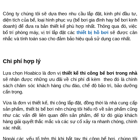
Công ty chúng tôi sẽ dựa theo nhu cầu lắp đặt, kinh phí đầu tư,
diện tích của bể, loại hình phục vụ (bể bơi gia đình hay bể bơi kinh
doanh) để đưa ra bản thiết kế phù hợp nhất. Thông qua đó, việc
bố trí phòng máy, vị trí lắp đặt các
thiết bị hồ bơi
sẽ được cân
nhắc và tính toán sao cho đảm bảo hiệu quả sử dụng cao nhất.
Chi phí hợp lý
Lựa chọn Hoabico là đơn vị
thiết kế thi công bể bơi trong nhà
sẽ nhận được những ưu đãi về chi phí đi kèm theo đó là chính
sách chăm sóc khách hàng chu đáo, chế độ bảo trì, bảo dưỡng
cẩn trọng.
Vừa là đơn vị thiết kế, thi công lắp đặt, đồng thời là nhà cung cấp
sản phẩm, thiết bị bể bơi nên chúng tôi hiểu rõ về sản phẩm cũng
như các vấn đề liên quan đến sản phẩm, để từ đó giúp khách
hàng giải quyết thắc mắc và các sự cố xảy ra nhanh chóng, chính
xác nhất.
Ngoài các yếu tố trên thì khi bắt tay thi công bể bơi, chúng tôi